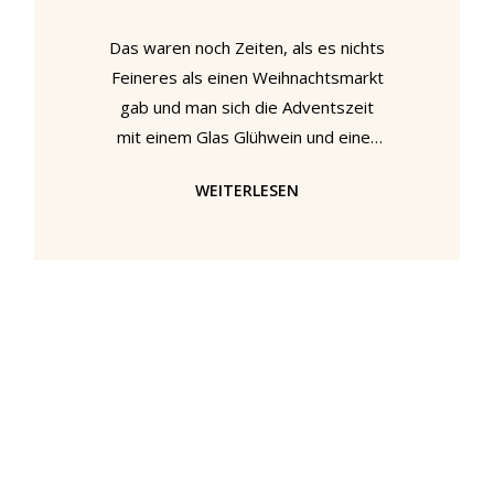
Das waren noch Zeiten, als es nichts
Feineres als einen Weihnachtsmarkt
gab und man sich die Adventszeit
mit einem Glas Glühwein und einer
Tüte gerösteter Mandeln versüßt
WEITERLESEN
hat, während man über einen
geschäftigen Weihnachtsmarkt
geschlendert ist. Doch irgendwann
kommt man in ein Alter, wo das
physische Erlebnis Weihnachtsmarkt
vor allem anstrengend scheint, und
man realisiert, dass man das
schönste Weihnachtsmarkterlebnis
sowieso zu Hause mit einem
selbstgemachten Glühwein und