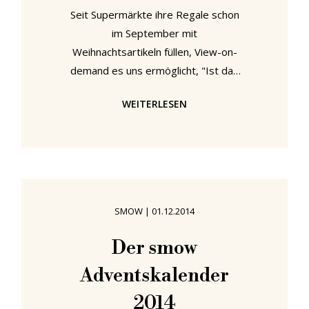
Seit Supermärkte ihre Regale schon
im September mit
Weihnachtsartikeln füllen, View-on-
demand es uns ermöglicht, "Ist das
Leben nicht schön?" anzuschauen,
WEITERLESEN
wann immer wir wollen, und die
globale Erwärmung Europas
Tiefland seinen Schnee genommen
hat, ist es zunehmend schwieriger
geworden zu beurteilen, wann
eigentlich Weihnachten ist. Ist es
SMOW
|
01.12.2014
nächste Woche? Oder habe ich noch
Zeit, um panisch Geschenke zu
Der smow
kaufen? Feiert der als
Adventskalender
Weihnachtsmann verkleidete Mann
Halloween? Oder ist es gar kein
2014