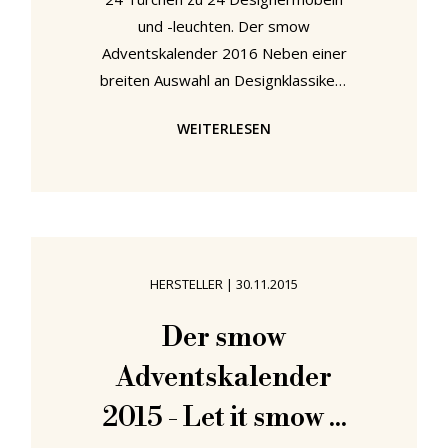
und -leuchten. Der smow
Adventskalender 2016 Neben einer
breiten Auswahl an Designklassikern
und zeitgenössischen
WEITERLESEN
Designermöbeln und -leuchten
finden Sie auf smow.de auch
wichtige Informationen zu
Materialien, Farben und
Abmessungen sowie spannende
Hintergrundgeschichten zu den
HERSTELLER
|
30.11.2015
Produkten, Designern und
Herstellern. So können Sie sich einen
Der smow
Überblick über die Vielzahl an
Adventskalender
Produkten verschaffen und
entscheiden, welches Möbel oder
2015 - Let it smow ...
Accessoire das richtige für Sie