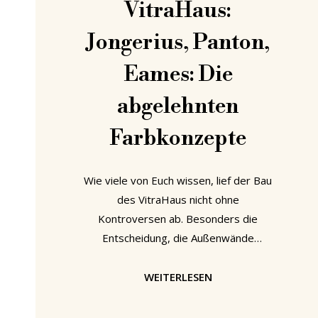
VitraHaus:
Jongerius, Panton,
Eames: Die
abgelehnten
Farbkonzepte
Wie viele von Euch wissen, lief der Bau
des VitraHaus nicht ohne
Kontroversen ab. Besonders die
Entscheidung, die Außenwände
schwarz zu streichen, wurde nicht nur
positiv aufgenommen. Wir vom
WEITERLESEN
(smow)blog können exklusiv
aufdecken, welche anderen Optionen