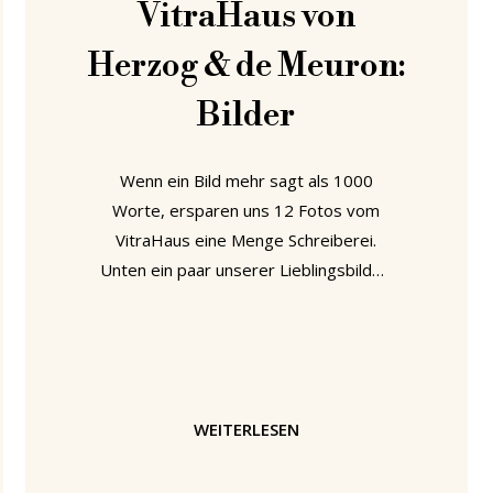
VitraHaus von
Herzog & de Meuron:
Bilder
Wenn ein Bild mehr sagt als 1000
Worte, ersparen uns 12 Fotos vom
VitraHaus eine Menge Schreiberei.
Unten ein paar unserer Lieblingsbilder.
Und wenn Ihr eigene Fotos habt, die
Ihr gern mit uns teilen möchtet, schickt
sie bitte an blog@smow.de.
WEITERLESEN