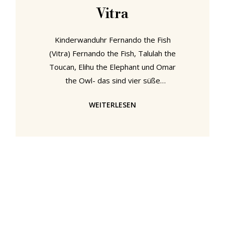
Vitra
Kinderwanduhr Fernando the Fish
(Vitra) Fernando the Fish, Talulah the
Toucan, Elihu the Elephant und Omar
the Owl- das sind vier süße
Tierchen, die der weltbekannte
WEITERLESEN
Designer George Nelson 1965
entwarf. Bei den Tieren handelt es
sich allerdings nicht um
Kuschelgefährten, sondern um
Wanduhren. Mit den "Zoo Timers"
von Vitra können Kinder spielerisch
die Uhrzeit lernen. George Nelson
war zwar gelernter Architekt und
später gefeierter Möbeldesigner,