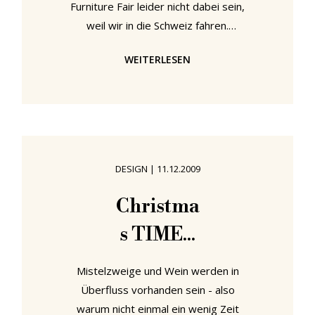
Furniture Fair leider nicht dabei sein,
weil wir in die Schweiz fahren.
Danach geht's schnell wieder zurück
WEITERLESEN
über die Grenze zur offiziellen
Preview des VitraHaus - der
neuesten Attraktion des Vitra
Design Museumkomplexes in Weil
am Rhein. Das VitraHaus wurde von
den Schweizer Stararchitekten
DESIGN
|
11.12.2009
Herzog & de Meuron entworfen -
die sich vor allem mit dem Bau des
Christma
chinesischen Nationalstadions in
s TIME...
Bejing und dem Ausbau der
Londoner
Mistelzweige und Wein werden in
Überfluss vorhanden sein - also
warum nicht einmal ein wenig Zeit