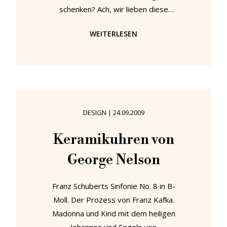
schenken? Ach, wir lieben diese
Wortspiele! Ein wahrer Meister in
WEITERLESEN
Sachen Uhrendesign war der
frühere Herman Miller Design-
Direktor namens George Nelson.
Seine klassischen Designer-Uhren
aus den 50er Jahren sind auch heute
noch ein Geschenk, dass man voller
DESIGN
|
24.09.2009
Selbstvertrauen überreichen kann.
Eine Erweiterung der bestehenden
Keramikuhren von
Serie ist die Ceramic Clock. Bereits in
George Nelson
den frühen 50ern entworfen, hat
Franz Schuberts Sinfonie No. 8 in B-
Moll. Der Prozess von Franz Kafka.
Madonna und Kind mit dem heiligen