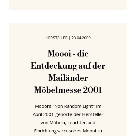
Fachhochschulpädagoge, als
ältester Handwerkskünstler
(Silberschmied), sowie als Erfinder
und Konstrukteur auf dem Gebiet
der Beleuchtungsindustrie. Sein
HERSTELLER
|
23.04.2009
technisches Können, sein Gefühl für
Struktur und Schönheit des Materials
Moooi - die
und sein Stil für edle, klare Formen
Entdeckung auf der
machen ihn meines Erachtens zu
Mailänder
Möbelmesse 2001
Moooi's "Non Random Light" Im
April 2001 gehörte der Hersteller
von Möbeln, Leuchten und
Einrichtungsaccesoires Moooi zu