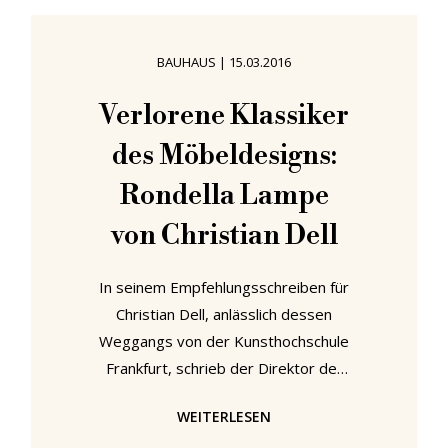
Abendatmosphäre zu kreieren, sind
technologische Entwicklungen die
BAUHAUS
|
15.03.2016
treibende Kraft bei der Entwicklung
des Lichtdesigns - in formaler,
Verlorene Klassiker
funktionaler und technischer
des Möbeldesigns:
Hinsicht. Der Charakter der "Light +
Building
Rondella Lampe
von Christian Dell
In seinem Empfehlungsschreiben für
Christian Dell, anlässlich dessen
Weggangs von der Kunsthochschule
Frankfurt, schrieb der Direktor der
Schule, Fritz Wichert: "... in
WEITERLESEN
steigendem Maß ausgezeichnet als