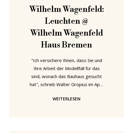
zum Einsatz kamen.“ Besonders
Wilhelm Wagenfeld:
aufmerksam wurde Bill auf eine
Leuchten @
Leuchte: „Eine kugelförmige
Pendelleuchte in
Wilhelm Wagenfeld
Haus Bremen
"Ich versichere Ihnen, dass Sie und
Ihre Arbeit der Modellfall für das
sind, wonach das Bauhaus gesucht
hat", schrieb Walter Gropius im April
1965 an Wilhelm Wagenfeld. Wie
WEITERLESEN
Wilhelm Wagenfeld diesen
"Modellfall", zumindest in Bezug auf
ein Designgenre, entwickelt hat,
untersucht die Ausstellung "Wilhelm
Wagenfeld: Leuchten" im Wilhelm