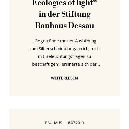
Ecologies of light“
in der Stiftung
Bauhaus Dessau
„Gegen Ende meiner Ausbildung
zum Silberschmied begann ich, mich
mit Beleuchtungsfragen zu
beschäftigen“, erinnerte sich der
Schweizer Architekt, Designer und
WEITERLESEN
Künstler Max Bill im Jahr 1979 und
fuhr fort: „Als ich im Frühjahr 1927 an
das Bauhaus kam, war ich
beeindruckt von den verschiedenen
Leuchten, die je nach funktionalen
Anforderungen in vielfältigen
BAUHAUS
|
18.07.2019
Variationen im gesamten Gebäude