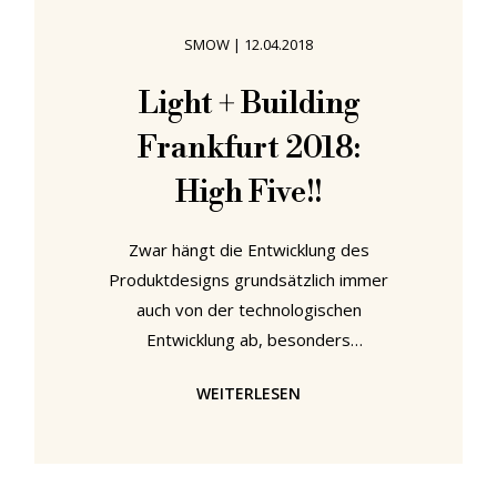
Wagenfeld Haus Bremen. Tropfen
SMOW
|
12.04.2018
(l) & Düren (r) von Wilhelm
Wagenfeld für Glashütte Peill &
Light + Building
Putzler, gesehen bei "Wilhelm
Frankfurt 2018:
Wagenfeld: Leuchten", Wilhelm
High Five!!
Zwar hängt die Entwicklung des
Produktdesigns grundsätzlich immer
auch von der technologischen
Entwicklung ab, besonders
zutreffend ist dies allerdings im
WEITERLESEN
Zusammenhang mit Lichtdesign:
Seitdem in einer neolithischen Höhle
erstmals ein Brennstab eingesetzt
wurde um eine entspannte