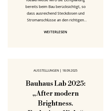
bereits beim Bau berücksichtigt, so
dass ausreichend Steckdosen und
Stromanschlüsse an den richtigen
Stellen vorhanden sind. Jedoch lässt
WEITERLESEN
sich das Lichtkonzept im
Wohnbereich auch im Nachhinein
einfach und ohne großen
handwerklichen Aufwand
aufbessern. Wohnzimmer werden in
der Regel sehr vielfältig genutzt –
AUSSTELLUNGEN
|
18.09.2025
sei es zum Entspannen, Lesen,
Fernsehen oder Empfangen von
Bauhaus Lab 2025:
Besuch. Dementsprechend vielfältig
„After modern
sollte auch die Beleuchtung
ausfallen, um so allen
Brightness.