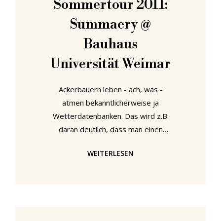
Sommertour 2011:
ihrem Gesicht, "was werden sie erst
mit 2 m²
Summaery @
Bauhaus
Universität Weimar
Ackerbauern leben - ach, was -
atmen bekanntlicherweise ja
Wetterdatenbanken. Das wird z.B.
daran deutlich, dass man einen
dieser besagten Bauern nur fragen
WEITERLESEN
braucht, wie das Wetter im Juli vor
vier Jahren war und er ohne mit der
Wimper zu zucken sofort die
(richtige!) Antwort sagen kann. Ganz
nebenbei wird er natürlich auch noch