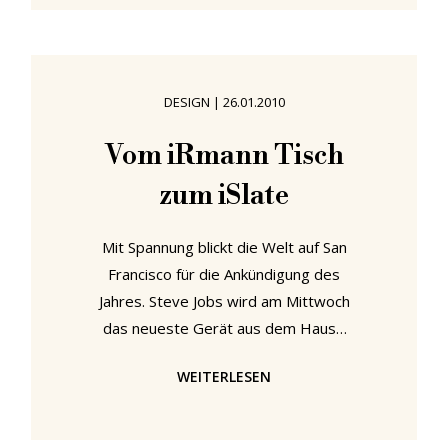
gebeten darzustellen, warum sie
den Schreibtisch verdient hätten. In
seinem Gewinner-Video fragte
Benjamin seine Freunde, warum er
DESIGN
|
26.01.2010
den Schreibtisch verdient hätte -
wären deine Freunde so großzügig?
Vom iRmann Tisch
Unsere wahrscheinlich nicht. Aber
zum iSlate
wir haben ja bereits einen Eiermann
Mit Spannung blickt die Welt auf San
Francisco für die Ankündigung des
Jahres. Steve Jobs wird am Mittwoch
das neueste Gerät aus dem Hause
Apple vorstellen. Man munkelt, das
WEITERLESEN
flache, tragbare, tastaturlose
Objekt der Begierde wird iSlate
oder iPad oder iTablet heißen.