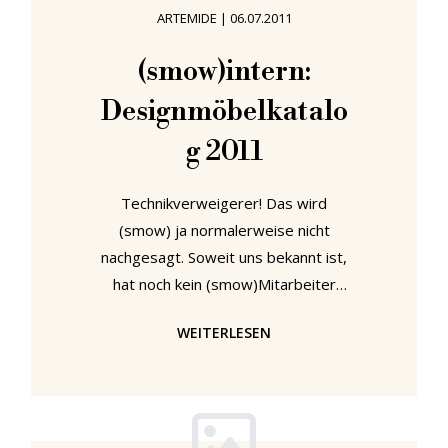
erklären, warum das schlecht für die
ARTEMIDE
|
06.07.2011
Ernte war. Mit Designjournalisten ist
das ähnlich. Summaery 2010 konnte
(smow)intern:
sein Versprechen halten und war
Designmöbelkatalo
sehr "summery". Summaery
g 2011
Technikverweigerer! Das wird
(smow) ja normalerweise nicht
nachgesagt. Soweit uns bekannt ist,
hat noch kein (smow)Mitarbeiter
einen iPad zertrümmert oder einen
WEITERLESEN
W-LAN Zugang gekappt um gegen
die schleichende und zwanghafte
Ausbreitung von Technologien in alle
Lebensbereiche zu protestieren.
Aber: In den ersten Wochen des