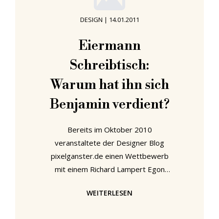
Sommers waren alle im
DESIGN
|
14.01.2011
(smow)Hauptquartier mit der
Vorbereitung und Herstellung des
Eiermann
allerersten (smow)Katalogs
Schreibtisch:
beschäftigt. Ein realer gedruckter
Katalog! Auf Papier! Mit Tinte!
Warum hat ihn sich
Benjamin verdient?
Bereits im Oktober 2010
veranstaltete der Designer Blog
pixelganster.de einen Wettbewerb
mit einem Richard Lampert Egon
Eiermann Schreibtisch als
WEITERLESEN
Hauptgewinn - natürlich gesponsort
von (smow). Die Teilnehmer wurden