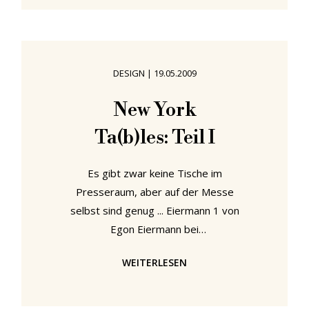
vielerlei Hinsicht der "vergessene"
Bauhaus-Student, und das trotz
seines beachtlichen Beitrags an der
Nachkriegs-Architektur und Design
DESIGN
|
19.05.2009
in Deutschland. Nachdem er seine
Zimmermannslehre abgeschlossen
New York
hatte, immatrikulierte er 1930 im
Ta(b)les: Teil I
Bauhaus Dessau und zog 1932
Es gibt zwar keine Tische im
Presseraum, aber auf der Messe
selbst sind genug ... Eiermann 1 von
Egon Eiermann bei
Lampert....ahhhhh, wenn nur, wenn
WEITERLESEN
nur .... Poliertes Chrom UND ein
Platz um seine Füße auszuruhen.
Hhhmmmm, perfekt. Und genial, ein