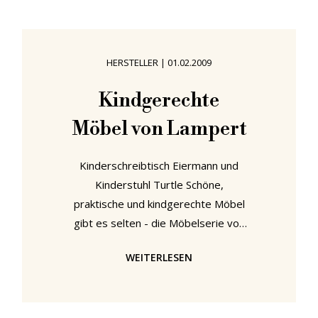
Tisch mit integriertem Buchhalter.
Der Traum eines jeden Lektors.
Sogar höhenverstellbar, dass man
HERSTELLER
|
01.02.2009
stehen oder sitzen kann ...
Crescendo C2 maximus von stilvoll ...
Kindgerechte
Ziemlich gemein - Zugang zu diesem
Möbel von Lampert
Dr Na von Philippe Starck bei Kartell
ist
Kinderschreibtisch Eiermann und
Kinderstuhl Turtle Schöne,
praktische und kindgerechte Möbel
gibt es selten - die Möbelserie von
Lampert bildet hier eine
WEITERLESEN
willkommene Ausnahme, denn die
Möbel wachsen mit den Kindern mit.
Der Kinderschreibtisch Eiermann