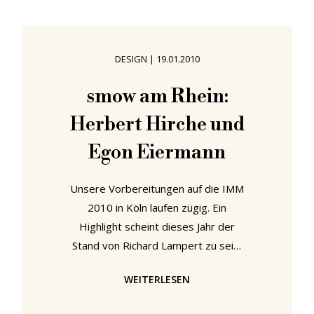
Nutzer sollen mit der Mischung aus
iPhone und iMac überall schreiben,
zeichnen und rechnen können. Im
DESIGN
|
19.01.2010
Prinzip eine Schiefertafel für das 21.
Jahrhundert. Daher der Name. Was
smow am Rhein:
viele von Ihnen aber vielleicht
Herbert Hirche und
überraschen wird:
Egon Eiermann
Unsere Vorbereitungen auf die IMM
2010 in Köln laufen zügig. Ein
Highlight scheint dieses Jahr der
Stand von Richard Lampert zu sein,
an dem der 100. Geburtstag von
WEITERLESEN
Herbert Hirche zelebriert wird.
Geboren in Görlitz, ist Hirche in