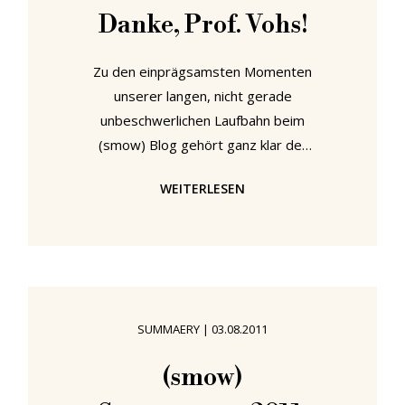
Danke, Prof. Vohs!
Zu den einprägsamsten Momenten
unserer langen, nicht gerade
unbeschwerlichen Laufbahn beim
(smow) Blog gehört ganz klar der
Tag, an dem wir unseren neuen 1m
WEITERLESEN
x 2m USM Haller Tisch in Empfang
nahmen. Weniger des Objektes
wegen, sondern wegen der Angst
und Beklemmung, die sich auf den
Gesichtern derer breitmachte, die
gezwungen sind, ein Büro mit uns zu
SUMMAERY
|
03.08.2011
teilen. "Angesichts des Chaos auf
dem Eiermann Tisch", schrie der
(smow)
schmerzverzogene Ausdruck auf