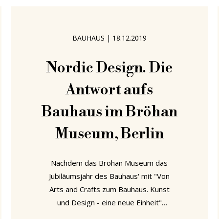
zum Nutzen der Einwohner des
heutigen Dänemarks zu entwickeln. Ein
Leiden, das vielleicht am populärsten
BAUHAUS
|
18.12.2019
durch die oft
Nordic Design. Die
Antwort aufs
Bauhaus im Bröhan
Museum, Berlin
Nachdem das Bröhan Museum das
Jubiläumsjahr des Bauhaus' mit "Von
Arts and Crafts zum Bauhaus. Kunst
und Design - eine neue Einheit"
begonnen hat, beendet das Berliner