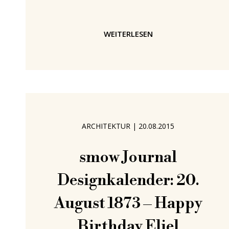
ruhig in einer Waldlichtung nördlich des
heutigen Detroit lag und von der
Booth Familiendynastie geführt wurde.
WEITERLESEN
In der Zeit von George und Ellen von
Booth entwickelte sich das Anwesen
von einem landwirtschaftlichen Betrieb
zu einem Garten der Kreativität. Wie
Schriften aus den Archiven der
Cranbrook
ARCHITEKTUR
|
20.08.2015
smow Journal
Designkalender: 20.
August 1873 – Happy
Birthday Eliel