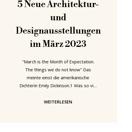
5 Neue Architektur-
und
Designausstellungen
im März 2023
"March is the Month of Expectation.
The things we do not know" Das
meinte einst die amerikanische
Dichterin Emily Dickinson.1 Was so viel
bedeutet wie: der März ist der Monat
der Erwartung. Der Erwartung all jener
WEITERLESEN
Dinge, die wir nicht wissen können. Wir
empfehlen eine Annäherung an das,
was man nicht weiß, durch eigenes