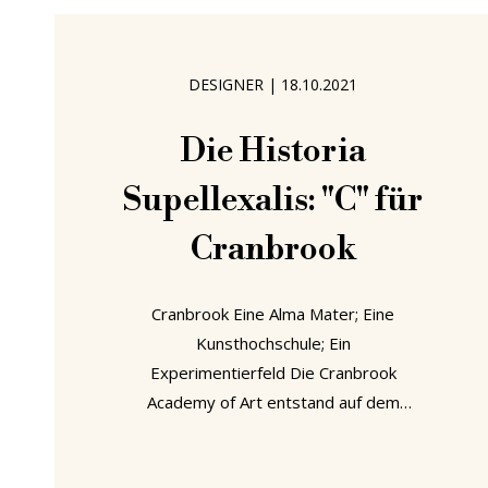
man den Zuschauern kein eigenes
Urteil zutraut, sondern auch eine
unverschämt dekadente
DESIGNER
|
18.10.2021
Verschwendung. Und das in einem
Monat in dem die meisten Menschen
Die Historia
(zumindest in der
Supellexalis: "C" für
Cranbrook
Cranbrook Eine Alma Mater; Eine
Kunsthochschule; Ein
Experimentierfeld Die Cranbrook
Academy of Art entstand auf dem
Cranbrook Anwesen. Dabei handelte
es sich um ein privates Lehnsgut, das