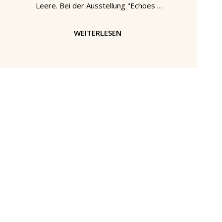
Leere. Bei der Ausstellung "Echoes -
100 Years in Finnish Design and
Architecture" im Felleshus in Berlin
WEITERLESEN
besteht diese reflektierende
Oberfläche aus den Traditionen,
Kulturen und Landschaften Nord-Ost-
Europas. "Echoes - 100 Years in
Finnish Design and Architecture" @
Felleshus, Nordische Botschaften,
Berlin Am 6. Dezember 1917
verkündete die Republik Finnland ihre
Unabhängigkeit