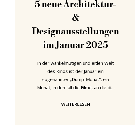
5 neue Architektur-
&
Designausstellungen
im Januar 2025
In der wankelmütigen und eitlen Welt
des Kinos ist der Januar ein
sogenannter „Dump-Monat“, ein
Monat, in dem all die Filme, an die die
Studios nicht mehr glauben,
massenhaft veröffentlicht werden, in
WEITERLESEN
der Hoffnung, dass sie niemand sieht.
Geschweige denn, sich an sie erinnert.
Das ist nicht nur extrem arrogant, weil