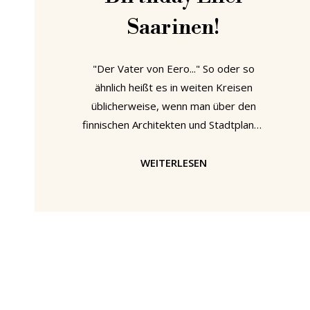
Saarinen!
"Der Vater von Eero..." So oder so
ähnlich heißt es in weiten Kreisen
üblicherweise, wenn man über den
finnischen Architekten und Stadtplaner
Eliel Saarinen spricht. Eine höchst
unzulängliche Betitelung, die in vielerlei
WEITERLESEN
Hinsicht verleugnet und ignoriert, wie
viel mehr es zu dem Mann und seinen
Talenten zu sagen gibt und gab. Eliel
Saarinen (1873-1950) Gottlieb Eliel
Saarinen wurde am 20. August 1873 in
der abgelegenen Stadt Rantasalmi im
Osten Finnlands geboren, wo sein