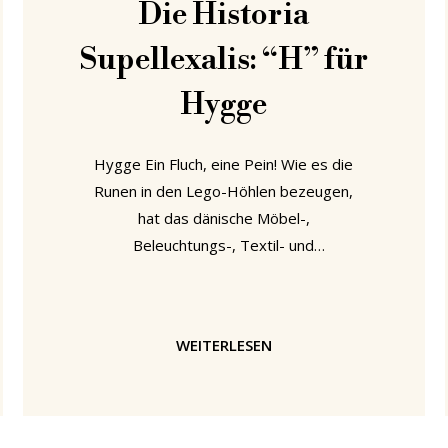
Die Historia
Supellexalis: “H” für
Hygge
Hygge Ein Fluch, eine Pein! Wie es die
Runen in den Lego-Höhlen bezeugen,
hat das dänische Möbel-,
Beleuchtungs-, Textil- und
Accessoiredesign seit der Herrschaft
des Autokraten König Mark Edsføring
viele Prüfungen bestanden. Denn
WEITERLESEN
unterschiedlichste Kräfte haben
versucht, es zu ihrem egoistischen
Vorteil zu nutzen, anstatt dem Design
zu erlauben, sich auf natürliche Weise