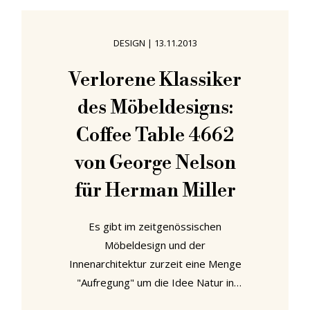
Ende nicht zu funktionieren. Beide
aber präsentieren in ihrem
DESIGN
|
13.11.2013
Designansatz interessante
Lösungen für eine schnelle und
Verlorene Klassiker
werkzeugfreie Regalkonstruktion."
des Möbeldesigns:
Das K.O. Möbelprojekt wurde von
Stefan Diez geleitet und
Coffee Table 4662
von George Nelson
für Herman Miller
Es gibt im zeitgenössischen
Möbeldesign und der
Innenarchitektur zurzeit eine Menge
"Aufregung" um die Idee Natur in
Wohnräume zu bringen, Pflanzen in