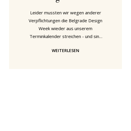
Leider mussten wir wegen anderer
Verpflichtungen die Belgrade Design
Week wieder aus unserem
Terminkalender streichen - und sind
richtig traurig. Es sollte unser erster
WEITERLESEN
Besuch in Belgrad sein und wir
hatten so viel Gutes über die Stadt
gehört, dass wir uns richtig darauf
gefreut haben. Neben einer Reihe
interessanter Vorträge und
Gesprächen mit Arik Levy, Stefan
Diez oder Dieter "YELLO" Meier als
Teil des offziellen Programmes der
Design Week, hatten wir uns auch
vom parallel veranstalteten