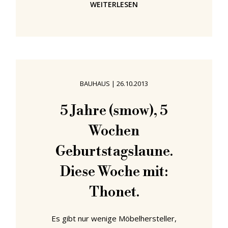
WEITERLESEN
Möbel zu integrieren, unsere raue,
gleichgültige moderne Welt etwas
zu sänftigen. In den letzten Monaten
haben wir in diesem Zusammenhang
zum Beispiel über Stephan Schulz'
Projekt Domestic Landscape, die
BAUHAUS
|
26.10.2013
Green Lamp von Zuzanna
Malinowska und Werner Aisslingers
5 Jahre (smow), 5
Bikini Island Konzept für Moroso
Wochen
gepostet. Und auch auf dem kürzlich
stattgefundenen
Geburtstagslaune.
Diese Woche mit:
Thonet.
Es gibt nur wenige Möbelhersteller,