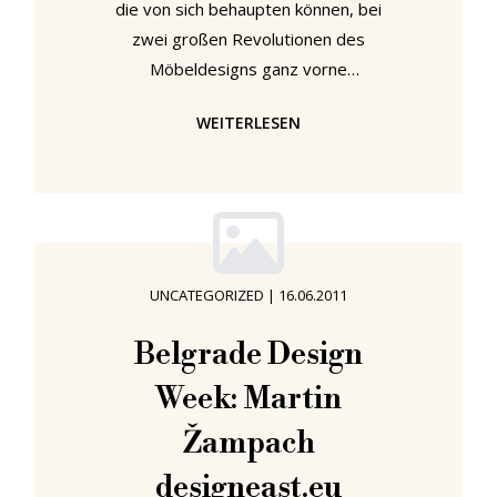
die von sich behaupten können, bei
zwei großen Revolutionen des
Möbeldesigns ganz vorne
mitgespielt zu haben. Thonet ist so
WEITERLESEN
einer. Und um ehrlich zu sein, fällt
uns auch kein anderer ein. Obwohl
die Geschichte Thonets schon 1819
beginnt, wird sie erst 1859 so
richtig interessant. Damals
vollendete Michael Thonet sein
UNCATEGORIZED
|
16.06.2011
Bugholzverfahren. Das Ergebnis von
über 20 Jahren Entwicklung,
Belgrade Design
Experimentieren, Blut, Schweiß und
Week: Martin
Tränen, Pleite, flüchtigem Erfolg und
Žampach
designeast.eu