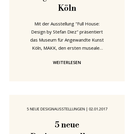
Köln
Mit der Ausstellung "Full House:
Design by Stefan Diez" präsentiert
das Museum für Angewandte Kunst
Köln, MAKK, den ersten musealen
Überblick über das Gesamtwerk des
WEITERLESEN
deutschen Designers Stefan Diez.
Und eine Ausstellung, die in vielerlei
Hinsicht einen Einblick ins
Produktdesign gewährt, oder
zumindest in die aktuellen
Produktdesignprozesse. Yard von
5 NEUE DESIGNAUSSTELLUNGEN
|
02.01.2017
Stefan Diez für emu, gesehen bei
"FULL House: Design by Stefan Diez
5 neue
", Museum für Angewandte Kunst