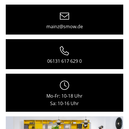
Freiburg
Hamburg
mainz@smow.de
Hannover
Kempten
Köln
06131 617 629 0
Konstanz
Leipzig
Mainz
Mo-Fr: 10-18 Uhr
München
Sa: 10-16 Uhr
Nürnberg
Schwarzwald