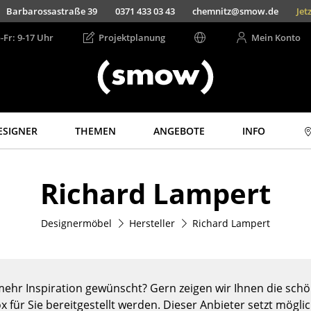
Barbarossastraße 39
0371 433 03 43
chemnitz@smow.de
Jet
-Fr: 9-17 Uhr
Projektplanung
Mein Konto
ESIGNER
THEMEN
ANGEBOTE
INFO
Aufbewahren
Licht
Richard Lampert
Regale & Schränke
Hängeleuchten &
Deckenleuchten
Bücherregale
Tischleuchten
Designermöbel
Hersteller
Richard Lampert
Wandregale
Schreibtischleuchten
Sideboards &
Kommoden
Stehleuchten &
Leseleuchten
TV Möbel
ehr Inspiration gewünscht? Gern zeigen wir Ihnen die schön
Bodenleuchten
Beistell- &
x für Sie bereitgestellt werden. Dieser Anbieter setzt mögli
Rollcontainer
Wandleuchten