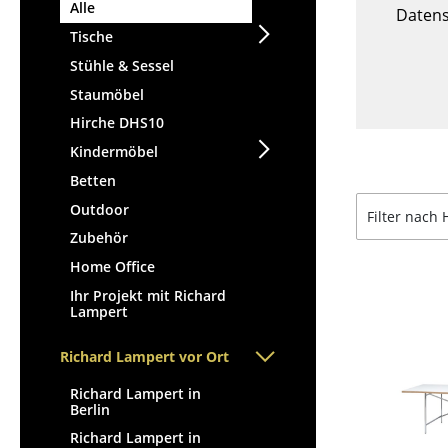
Stehpulte
Alle
Hocker
Datens
Kindertische
Tische
Bänke & Liegen
Gartentische
Stühle & Sessel
Sitzsäcke
Servierwagen
Staumöbel
Gartenstühle
Einzelteile
Hirche DHS10
Kinderstühle
... alle Tische
Kindermöbel
Schaukelstühle
Bürodrehstühle
Betten
Konferenzstühle
Outdoor
Filter nach 
Bürosessel
Zubehör
Einzelteile
Home Office
... alle Sitzmöbel
Ihr Projekt mit Richard
Lampert
Richard Lampert vor Ort
Richard Lampert in
Berlin
Richard Lampert in