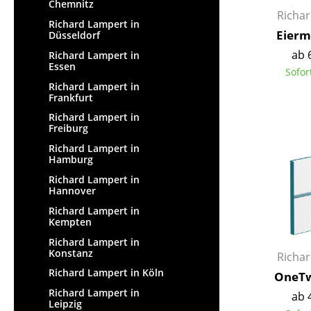
Chemnitz
Richa
Richard Lampert in
Eierm
Düsseldorf
ab 
Richard Lampert in
Essen
Sofor
Richard Lampert in
Frankfurt
Richard Lampert in
Freiburg
Richard Lampert in
Hamburg
Richard Lampert in
Hannover
Richard Lampert in
Kempten
Richard Lampert in
Konstanz
Richa
Richard Lampert in Köln
OneTw
Richard Lampert in
ab 
Leipzig