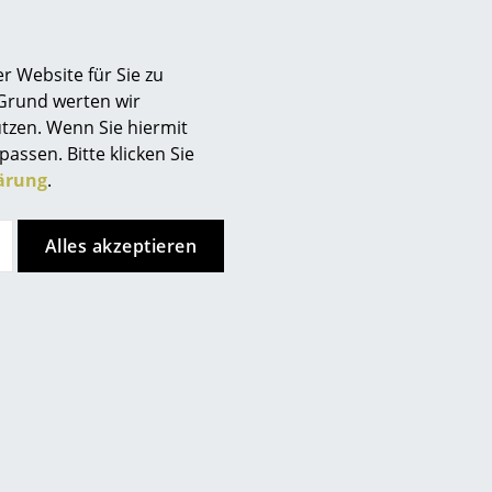
Berlin
Chemnitz
r Website für Sie zu
Düsseldorf
 Grund werten wir
Essen
tzen. Wenn Sie hiermit
Frankfurt
passen. Bitte klicken Sie
Freiburg
ärung
.
Hamburg
Hannover
Alles akzeptieren
Kempten
Richard Lampert
Richard Lampert
Köln
Alu Alu Wanduhr
Regalboden für Regal
Konstanz
Eiermann
79,00 €
Leipzig
ab 140,00 €
Sofort lieferbar
Mainz
Sofort lieferbar
München
Nürnberg
Schwarzwald