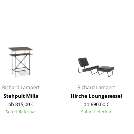
Unternehmen
Über uns
smow vor Ort
Katalog
Jobs bei smow
Arbeiten bei smow
Richard Lampert
Richard Lampert
Newsletter
Stehpult Milla
Hirche Loungesessel
Journal
ab 815,00 €
ab 690,00 €
Presse
Sofort lieferbar
Sofort lieferbar
Impressum
Stores