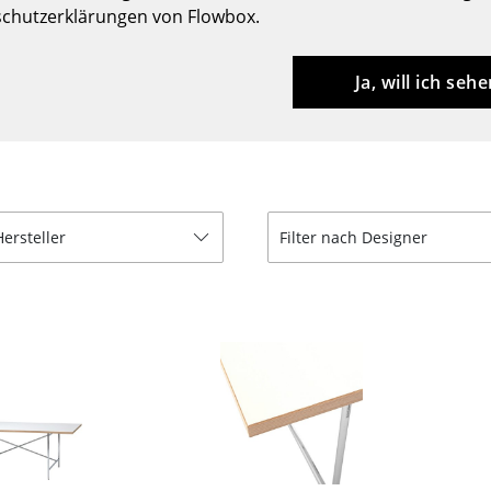
chutzerklärungen von Flowbox.
Barmöbel
Outdoor-Leuchten
Garderoben
Akkuleuchten
Ja, will ich sehe
Kleinaufbewahrung
... alle Leuchten
Einzelteile
... alle Aufbewahrungsmöbel
USM Haller Konfigurator
Hersteller
Filter nach Designer
Zuhause
Wohnzimmer
Esszimmer
Schlafzimmer