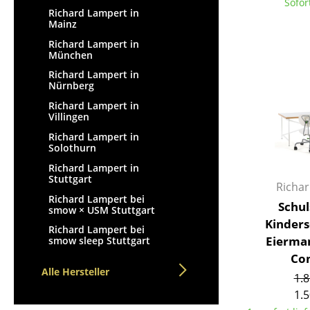
Sofor
Richard Lampert in
Mainz
Richard Lampert in
München
Richard Lampert in
Nürnberg
Richard Lampert in
Villingen
Richard Lampert in
Solothurn
Richard Lampert in
Stuttgart
Richa
Richard Lampert bei
Schul
smow × USM Stuttgart
Kinders
Richard Lampert bei
Eierman
smow sleep Stuttgart
Con
Alle Hersteller
1.8
1.5