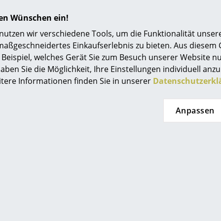
Einrichtungsberatung
(Lieferland Deutschland)
hren Wünschen ein!
Referenzen
tzen wir verschiedene Tools, um die Funktionalität unsere
maßgeschneidertes Einkaufserlebnis zu bieten. Aus diesem
smow Kompass
Beispiel, welches Gerät Sie zum Besuch unserer Website nu
aben Sie die Möglichkeit, Ihre Einstellungen individuell anzu
itere Informationen finden Sie in unserer
Datenschutzerkl
Anpassen
rd Lampert
Richard Lampert
leichssatz für
Plattenträger für
ischgestelle 1
Eiermann Tischgestelle
+ 2
125,00 €
3,00 €
Sofort lieferbar
 sofort lieferbar,
Werktag (Lieferland
schland)