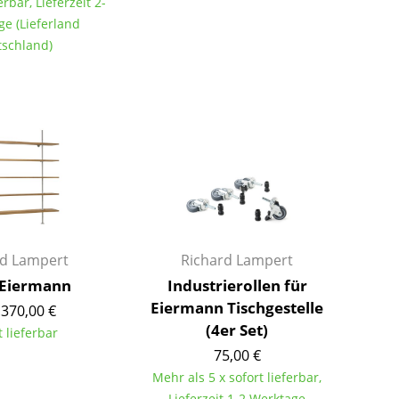
erbar, Lieferzeit 2-
Farbwelten
ge (Lieferland
Das Original
schland)
Geschenkideen
ervice
ontakt
ezahlung
ersand
AQ
ückgabe & Umtausch
rd Lampert
Richard Lampert
sere Vorteile auf einen Blick
 Eiermann
Industrierollen für
GB
Eiermann Tischgestelle
.370,00 €
atenschutz
(4er Set)
t lieferbar
75,00 €
Mehr als 5 x sofort lieferbar,
Projektplanung
Lieferzeit 1-2 Werktage