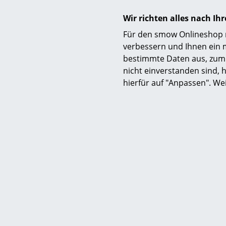
Wir richten alles nach I
Für den smow Onlineshop nu
verbessern und Ihnen ein 
bestimmte Daten aus, zum 
nicht einverstanden sind, h
hierfür auf "Anpassen". We
Richa
Niveauausg
Eiermann T
2
Mehr als 5 x
Lieferzeit 1 
Deut