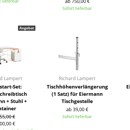
ab 750,00 €
t lieferbar
Richard Lampert
Ludwig Mies van der Rohe
Sofort lieferbar
Thonet
Marcel Breuer
USM Haller
Philippe Starck
Vitra
Verner Panton
Angebot
... alle Hersteller A-Z
... alle Designer A-Z
Neu bei smow
Inspiration
Special Editions
Designklassiker
rd Lampert
Richard Lampert
Frauen im Design
start-Set:
Tischhöhenverlängerung
E
Bauhaus Design
chreibtisch
(1 Satz) für Eiermann
Midcentury Design
n + Stuhl +
Tischgestelle
Skandinavisches De
tainer
ab 39,00 €
Italienisches Design
55,00 €
Sofort lieferbar
Nachhaltiges Desig
00,00 €
Natürliche Material