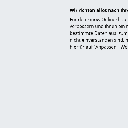
Eiermann T
Wir richten alles nach I
2
Für den smow Onlineshop nu
Mehr als 5 x
verbessern und Ihnen ein 
Lieferzeit 1 
bestimmte Daten aus, zum 
Deut
nicht einverstanden sind, h
hierfür auf "Anpassen". We
Richa
Niveauausg
Eiermann