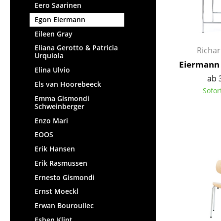
Eero Saarinen
Egon Eiermann
Eileen Gray
Eliana Gerotto & Patricia
Richa
Urquiola
Eiermann 
Elina Ulvio
ab 
Els van Hoorebeeck
Sofor
Emma Gismondi
Schweinberger
Enzo Mari
EOOS
Erik Hansen
Erik Rasmussen
Ernesto Gismondi
Ernst Moeckl
Erwan Bouroullec
Esben Klint