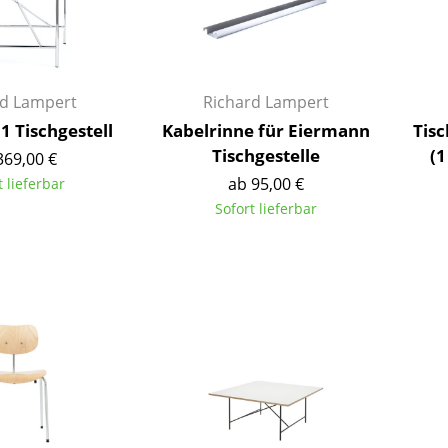
Kinderzimmer
Arbeitszimmer
Diele
Badezimmer
rd Lampert
Richard Lampert
Stauraum
1 Tischgestell
Kabelrinne für Eiermann
Tis
Balkon & Garten
Tischgestelle
(1
369,00 €
ab 95,00 €
t lieferbar
Hersteller
Designer
Sofort lieferbar
Artemide
Alvar Aalto
Cassina
Arne Jacobsen
Fritz Hansen
Charles & Ray Eames
HAY
Eero Saarinen
Knoll International
Egon Eiermann
Louis Poulsen
Eileen Gray
Muuto
Jean Prouvé
Nils Holger Moormann
Le Corbusier