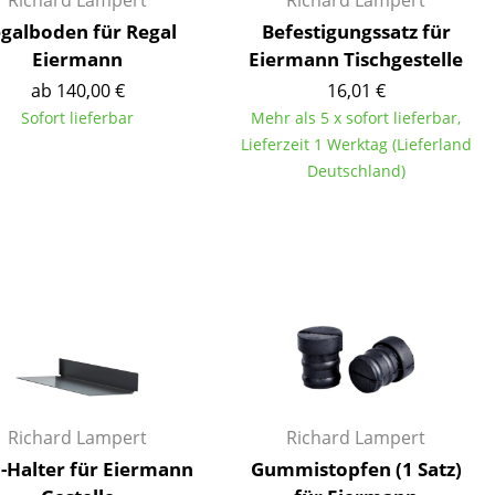
Richard Lampert
Richard Lampert
galboden für Regal
Befestigungssatz für
Eiermann
Eiermann Tischgestelle
ab 140,00 €
16,01 €
Sofort lieferbar
Mehr als 5 x sofort lieferbar,
Unternehmen
Lieferzeit 1 Werktag (Lieferland
Deutschland)
Über uns
smow vor Ort
Katalog
Jobs bei smow
Arbeiten bei smow
Newsletter
Journal
Presse
Impressum
Richard Lampert
Richard Lampert
-Halter für Eiermann
Gummistopfen (1 Satz)
Stores