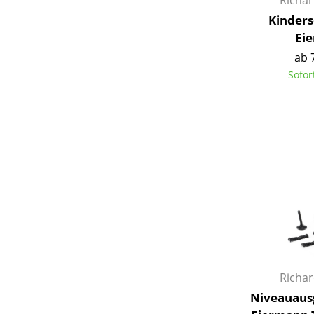
Richa
Kinders
Ei
ab 
Sofor
S
K
B
V
F
R
Un
A
D
Richa
Niveauausg