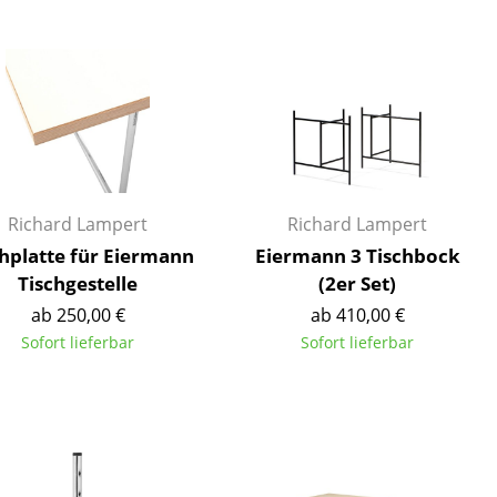
Decken
Kissen
Teppiche
Vorhänge
... alle Accessoires
Richard Lampert
Richard Lampert
chplatte für Eiermann
Eiermann 3 Tischbock
Tischgestelle
(2er Set)
ab 250,00 €
ab 410,00 €
Sofort lieferbar
Sofort lieferbar
Büro
Arbeitsplatz
Management Büro
Konferenzraum