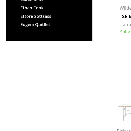
Wilde
Ethan Cook
SE 
Ettore Sottsass
ab 
Eugeni Quitllet
Sofor