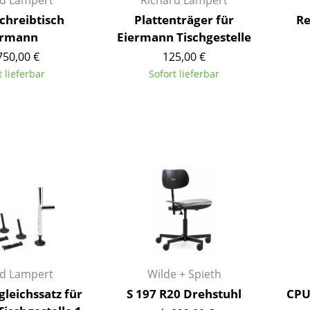
rd Lampert
Richard Lampert
Farbwelten
chreibtisch
Plattenträger für
Re
Das Original
ermann
Eiermann Tischgestelle
Geschenkideen
750,00 €
125,00 €
t lieferbar
Sofort lieferbar
ervice
ontakt
ezahlung
ersand
AQ
ückgabe & Umtausch
sere Vorteile auf einen Blick
GB
atenschutz
rd Lampert
Wilde + Spieth
leichssatz für
S 197 R20 Drehstuhl
CPU
Projektplanung