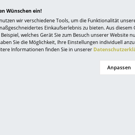
ischgestelle 1
ab 822,00 €
Einrichtungsberatung
+ 2
Sofort lieferbar
hren Wünschen ein!
3,00 €
Referenzen
tzen wir verschiedene Tools, um die Funktionalität unsere
 sofort lieferbar,
maßgeschneidertes Einkaufserlebnis zu bieten. Aus diesem
smow Kompass
Werktag (Lieferland
Beispiel, welches Gerät Sie zum Besuch unserer Website nu
schland)
aben Sie die Möglichkeit, Ihre Einstellungen individuell anzu
itere Informationen finden Sie in unserer
Datenschutzerkl
Anpassen
rd Lampert
Richard Lampert
leichssatz für
Schublade für Eiermann
 3 Tischbock
Tisch