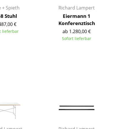
Richard Lampert
Ludwig Mies van der Rohe
 + Spieth
Richard Lampert
Thonet
Marcel Breuer
68 Stuhl
Eiermann 1
USM Haller
Philippe Starck
Konferenztisch
487,00 €
Vitra
Verner Panton
ab 1.280,00 €
t lieferbar
... alle Hersteller A-Z
... alle Designer A-Z
Sofort lieferbar
Neu bei smow
Inspiration
Special Editions
Designklassiker
Frauen im Design
Bauhaus Design
Midcentury Design
Skandinavisches De
Italienisches Design
Nachhaltiges Desig
Natürliche Material