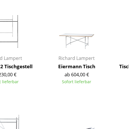
Barmöbel
Outdoor-Leuchten
Garderoben
Akkuleuchten
Kleinaufbewahrung
... alle Leuchten
Einzelteile
... alle Aufbewahrungsmöbel
USM Haller Konfigurator
rd Lampert
Richard Lampert
2 Tischgestell
Eiermann Tisch
Tis
230,00 €
ab 604,00 €
t lieferbar
Sofort lieferbar
Zuhause
Wohnzimmer
Esszimmer
Schlafzimmer