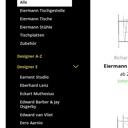
Stehpulte
Alle
Hocker
Kindertische
Eiermann Tischgestelle
Bänke & Liegen
Gartentische
Eiermann Tische
Sitzsäcke
Servierwagen
Eiermann Stühle
Gartenstühle
Einzelteile
Tischplatten
Kinderstühle
... alle Tische
Zubehör
Schaukelstühle
Bürodrehstühle
Designer A-Z
Richa
Konferenzstühle
Eiermann 
Designer E
Bürosessel
ab 
Einzelteile
Earnest Studio
Sofor
... alle Sitzmöbel
Eberhard Lenz
Eckart Muthesius
Edward Barber & Jay
Osgerby
Edward van Vliet
Eero Aarnio