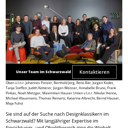
Kontaktieren
Unser Team im Schwarzwald
Oben v.l.n.r. Johannes Ponzer, Berthold Jörg, Reno Bär, Jürgen Kodet,
Tanja Steffen, Judith Ketterer, Jürgen Weisser, Annabelle Bruno, Frank
Pinkas, Noah Metzger, Maximilian Hauser Unten v.l.n.r. Nikolai Henne,
Michael Klausmann, Thomas Reinartz, Katarina Albrecht, Bernd Hauser,
Maja Fuhst
Sie sind auf der Suche nach Designklassikern im
Schwarzwald? Mit langjähriger Expertise im
Einrichtungs- und Objektbereich ging die Wiebelt