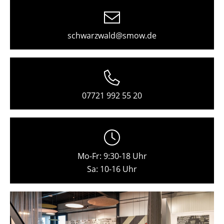
Freiburg
Hamburg
schwarzwald@smow.de
Hannover
Kempten
Köln
07721 992 55 20
Konstanz
Leipzig
Mainz
Mo-Fr: 9:30-18 Uhr
Sa: 10-16 Uhr
München
Nürnberg
Schwarzwald