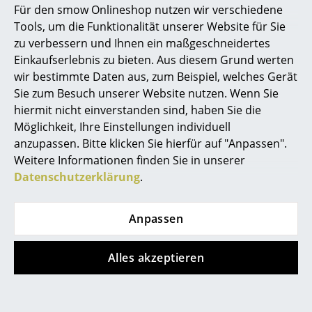
und Ihre Wünsche nehmen und Sie ausführlich und
Für den smow Onlineshop nutzen wir verschiedene
umfassend beraten – mit kreativen Ideen, fundierten
Tools, um die Funktionalität unserer Website für Sie
Produktkenntnissen und professioneller Planung.
zu verbessern und Ihnen ein maßgeschneidertes
Einkaufserlebnis zu bieten. Aus diesem Grund werten
Entdecken Sie die Vielfalt unseres Stores und
wir bestimmte Daten aus, zum Beispiel, welches Gerät
genießen Sie in unserem Villinger Wohnzimmer einen
Sie zum Besuch unserer Website nutzen. Wenn Sie
wunderschönen Blick auf den Schwarzwald.
hiermit nicht einverstanden sind, haben Sie die
Vergessen Sie bei einem Latte Macchiato den
Möglichkeit, Ihre Einstellungen individuell
Alltagsstress und tauchen Sie in die spannende
anzupassen. Bitte klicken Sie hierfür auf "Anpassen".
Einrichtungswelt von smow ein. Einen Parkplatz
Weitere Informationen finden Sie in unserer
finden Sie direkt neben unserem Gebäude.
Datenschutzerklärung
.
Wir freuen uns auf Ihren Besuch im Villinger smow
Anpassen
Store am Vorderen Eckweg 37!
Alles akzeptieren
Mit smow Wohnungen und Büros
planen im Schwarzwald