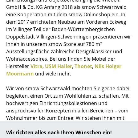
GmbH & Co. KG Anfang 2018 als smow Schwarzwald
eine Kooperation mit dem smow Onlineshop ein. In
dem 2017 errichteten Neubau am Vorderen Eckweg
im Villinger Teil der Baden-Württembergischen
Doppelstadt Villingen-Schwenningen präsentieren wir
Ihnen in unserem smow Store auf 780 m²
Ausstellungsfläche zahlreiche Designklassiker und
Wohnaccessoires. Bei uns finden Sie Möbel der
Hersteller
Vitra
,
USM Haller
,
Thonet
,
Nils Holger
Moormann
und viele mehr.
Wir von smow Schwarzwald möchten Sie gerne dabei
begleiten, einen Ort zum Wohlfühlen zu schaffen. Mit
hochwertigen Einrichtungskollektionen und
anspruchsvollen Konzepten in allen Bereichen – vom
Wohnzimmer bis zum Entree. Wir stehen Ihnen mit
erfahrenen Innenarchitekten und
Wir richten alles nach Ihren Wünschen ein!
Einrichtungsberatern zur Seite, die sich Zeit für Sie