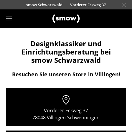
Direkt zum Inhalt
nscheider Straße 30-32
nauer Landstraße 140
urfürstendamm 100
eo-Wohleb-Straße 6/8
ohenzollernstraße 70
nnere Laufer Gasse 24
Kaufbeurer Straße 91
Barbarossastraße 39
Waidmarkt 11
Schmiedestraße 8
Holzstraße 32
Zollernstraße 29
Lorettostraße 28
Kronengasse 15
Domstraße 18
Burgplatz 2
smow Schwarzwald
Vorderer Eckweg 37
smow Stuttgart
Projektplanung
Designklassiker und
Einrichtungsberatung
Einrichtungsberatung bei
Referenzen
smow Schwarzwald
Stores
Besuchen Sie unseren Store in Villingen!
Berlin
Chemnitz
Düsseldorf
Vorderer Eckweg 37
Essen
78048 Villingen-Schwenningen
Frankfurt