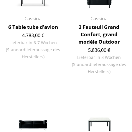
Büro
Cassina
Cassina
Arbeitsplatz
6 Table tube d’avion
3 Fauteuil Grand
Management Büro
Confort, grand
4.783,00 €
modèle Outdoor
Lieferbar in 6-7 Wochen
Konferenzraum
(Standardlieferaussage des
5.836,00 €
Herstellers)
Empfang
Lieferbar in 8 Wochen
(Standardlieferaussage des
Cafeteria
Herstellers)
Branchenlösungen
Sicheres Arbeiten
Hersteller & Designer
Hersteller