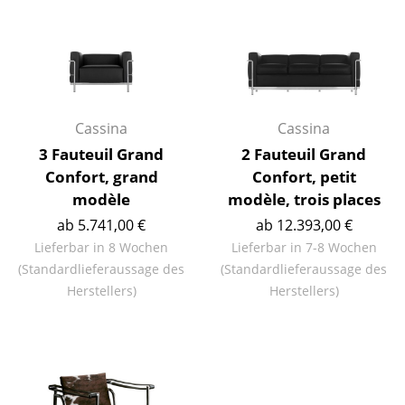
Spiegel
Figuren & Miniaturen
Vasen
Cassina
Cassina
Tabletts
3 Fauteuil Grand
2 Fauteuil Grand
Büroutensilien
Confort, grand
Confort, petit
modèle
modèle, trois places
Aufbewahrungsboxen
ab 5.741,00 €
ab 12.393,00 €
Decken
Lieferbar in 8 Wochen
Lieferbar in 7-8 Wochen
(Standardlieferaussage des
(Standardlieferaussage des
Kissen
Herstellers)
Herstellers)
Teppiche
Vorhänge
... alle Accessoires