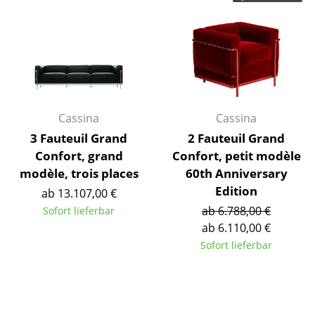
Akkuleuchten
... alle Leuchten
Betten
Doppelbetten
Cassina
Cassina
Einzelbetten
3 Fauteuil Grand
2 Fauteuil Grand
Confort, grand
Confort, petit modèle
Stapelbetten
modèle, trois places
60th Anniversary
Kinderbetten
Edition
ab 13.107,00 €
ab 6.788,00 €
Sofort lieferbar
Nachttische & Bettzubehör
ab 6.110,00 €
... alle Betten
Sofort lieferbar
Accessoires
Uhren