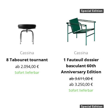
Kleinaufbewahrung
Special Edition
Einzelteile
... alle Aufbewahrungsmöbel
Licht
Hängeleuchten & Deckenleuchten
Cassina
Cassina
Tischleuchten
8 Tabouret tournant
1 Fauteuil dossier
Schreibtischleuchten
basculant 60th
ab 2.094,00 €
Anniversary Edition
Sofort lieferbar
Stehleuchten & Leseleuchten
ab 3.611,00 €
Bodenleuchten
ab 3.250,00 €
Sofort lieferbar
Wandleuchten
Outdoor-Leuchten
Special Edition