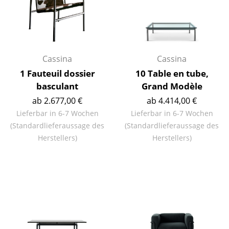
Räume
Zuhause
Wohnzimmer
Cassina
Cassina
1 Fauteuil dossier
10 Table en tube,
Esszimmer
basculant
Grand Modèle
Schlafzimmer
ab 2.677,00 €
ab 4.414,00 €
Lieferbar in 6-7 Wochen
Lieferbar in 6-7 Wochen
Kinderzimmer
(Standardlieferaussage des
(Standardlieferaussage des
Herstellers)
Herstellers)
Arbeitszimmer
Diele
Badezimmer
Stauraum
Balkon & Garten