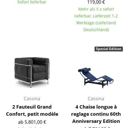
119,00 €
Sofort lieferbar
Tische
Mehr als 5 x sofort
lieferbar, Lieferzeit 1-2
Esstische
Werktage (Lieferland
Deutschland)
Beistelltische
Couchtische
Special Edition
Schreibtische
Sekretäre & PC-Tische
Konferenztische
Stehtische & Stehpulte
Cassina
Cassina
Kindertische
2 Fauteuil Grand
4 Chaise longue à
Gartentische
Confort, petit modèle
reglage continu 60th
Anniversary Edition
ab 5.801,00 €
Servierwagen