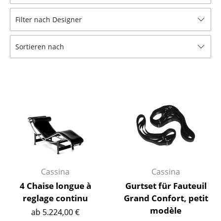
Hocker
Filter nach Designer
Bänke & Liegen
Sortieren nach
Sitzsäcke
Gartenstühle
Kinderstühle
Schaukelstühle
Bürodrehstühle
Konferenzstühle
Bürosessel
Cassina
Cassina
4 Chaise longue à
Gurtset für Fauteuil
Einzelteile
reglage continu
Grand Confort, petit
modèle
... alle Sitzmöbel
ab 5.224,00 €