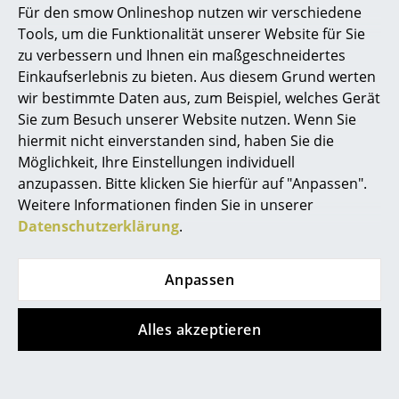
unter seinem Pseudonym Le Corbusier, wurde am 6.
Für den smow Onlineshop nutzen wir verschiedene
Oktober 1887 im schweizerischen La Chaux-de-Fonds
Marcel Breuer
Tools, um die Funktionalität unserer Website für Sie
geboren. Nach einer handwerklichen Ausbildung zum
zu verbessern und Ihnen ein maßgeschneidertes
Philippe Starck
Graveur und Ziseleur an der École d’Art seiner
Einkaufserlebnis zu bieten. Aus diesem Grund werten
Heimatstadt arbeitete er zunächst in der
wir bestimmte Daten aus, zum Beispiel, welches Gerät
Verner Panton
Uhrenindustrie. Doch schon bald wandte er sich,
Sie zum Besuch unserer Website nutzen. Wenn Sie
getrieben von künstlerischen und architektonischen
... alle Designer A-Z
hiermit nicht einverstanden sind, haben Sie die
Interessen, der Gestaltung von Gebäuden zu. Bereits
Möglichkeit, Ihre Einstellungen individuell
seit seiner Jugend lebte er mit einer Sehbehinderung,
anzupassen. Bitte klicken Sie hierfür auf "Anpassen".
Themen
die ihn jedoch nicht daran hinderte, einen
Weitere Informationen finden Sie in unserer
bedeutenden Weg in der Welt der Architektur
Neu bei smow
Datenschutzerklärung
.
einzuschlagen. Er studierte an der École d’Art und
Inspiration
sammelte erste praktische Erfahrungen unter
Anpassen
anderem im Atelier von Josef Hoffmann in Wien. 1909
Special Editions
arbeitete er in Paris bei Auguste Perret, einem Pionier
des Stahlbetonbaus. Reisen führten ihn zu wichtigen
Designklassiker
Alles akzeptieren
Persönlichkeiten der Moderne, darunter Walter
Frauen im Design
Gropius, der später das Bauhaus gründete.