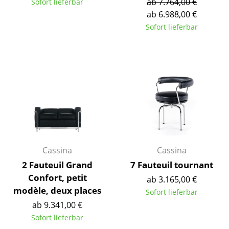
ab 7.764,00 €
Sofort lieferbar
Einzelteile
ab 6.988,00 €
Sofort lieferbar
... alle Tische
Aufbewahren
Regale & Schränke
Bücherregale
Wandregale
Sideboards & Kommoden
Cassina
Cassina
TV Möbel
2 Fauteuil Grand
7 Fauteuil tournant
Confort, petit
Beistell- & Rollcontainer
ab 3.165,00 €
modèle, deux places
Sofort lieferbar
Barmöbel
ab 9.341,00 €
Sofort lieferbar
Garderoben