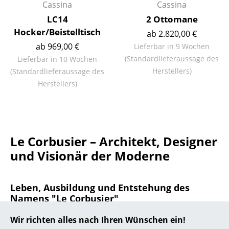
Cassina
Cassina
... alle Hersteller A-Z
LC14
2 Ottomane
Hocker/Beistelltisch
ab 2.820,00 €
Designer
ab 969,00 €
Lieferbar in 9 Wochen
(Standardlieferaussage des
Lieferbar in 10 Wochen
Alvar Aalto
Herstellers)
(Standardlieferaussage des
Arne Jacobsen
Herstellers)
Charles & Ray Eames
Eero Saarinen
Le Corbusier – Architekt, Designer
Egon Eiermann
und Visionär der Moderne
Eileen Gray
Jean Prouvé
Leben, Ausbildung und Entstehung des
Namens "Le Corbusier"
Le Corbusier
Wir richten alles nach Ihren Wünschen ein!
Charles-Édouard Jeanneret-Gris, besser bekannt
Ludwig Mies van der Rohe