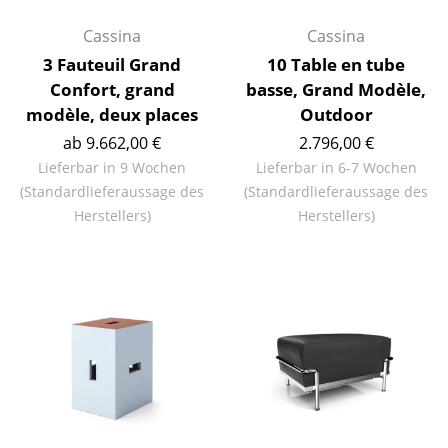
Artemide
Cassina
Cassina
Cassina
3 Fauteuil Grand
10 Table en tube
Fritz Hansen
Confort, grand
basse, Grand Modèle,
modèle, deux places
Outdoor
HAY
ab 9.662,00 €
2.796,00 €
Knoll International
Lieferbar in 9 Wochen
Lieferbar in 6-7 Wochen
(Standardlieferaussage des
(Standardlieferaussage des
Louis Poulsen
Herstellers)
Herstellers)
Muuto
Nils Holger Moormann
Richard Lampert
Thonet
USM Haller
Vitra