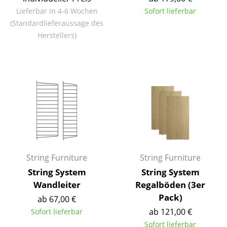
Einzelteile
Lieferbar in 4-6 Wochen
Sofort lieferbar
(Standardlieferaussage des
... alle Tische
Herstellers)
Aufbewahren
Regale & Schränke
Bücherregale
Wandregale
Sideboards & Kommoden
TV Möbel
String Furniture
String Furniture
String System
String System
Beistell- & Rollcontainer
Wandleiter
Regalböden (3er
Barmöbel
Pack)
ab 67,00 €
ab 121,00 €
Sofort lieferbar
Garderoben
Sofort lieferbar