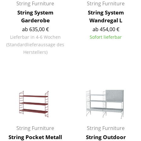
String Furniture
String Furniture
Räume
String System
String System
Garderobe
Wandregal L
Zuhause
ab 635,00 €
ab 454,00 €
Wohnzimmer
Lieferbar in 4-6 Wochen
Sofort lieferbar
(Standardlieferaussage des
Esszimmer
Herstellers)
Schlafzimmer
Kinderzimmer
Arbeitszimmer
Diele
Badezimmer
Stauraum
String Furniture
String Furniture
Balkon & Garten
String Pocket Metall
String Outdoor