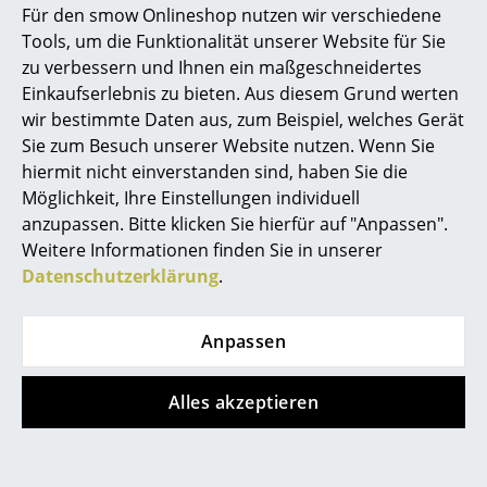
Für den smow Onlineshop nutzen wir verschiedene
Marcel Breuer
Tools, um die Funktionalität unserer Website für Sie
zu verbessern und Ihnen ein maßgeschneidertes
Philippe Starck
Einkaufserlebnis zu bieten. Aus diesem Grund werten
wir bestimmte Daten aus, zum Beispiel, welches Gerät
Verner Panton
Sie zum Besuch unserer Website nutzen. Wenn Sie
String Furniture
String Furniture
... alle Designer A-Z
hiermit nicht einverstanden sind, haben Sie die
String System
String System
Möglichkeit, Ihre Einstellungen individuell
Hängeschrank mit
Zeitschriftenablage
anzupassen. Bitte klicken Sie hierfür auf "Anpassen".
Themen
Vitrinenschiebetüren
Metall
Weitere Informationen finden Sie in unserer
Neu bei smow
Datenschutzerklärung
.
ab 460,00 €
90,00 €
Sofort lieferbar
Sofort lieferbar
Inspiration
Anpassen
Special Editions
Designklassiker
Alles akzeptieren
Frauen im Design