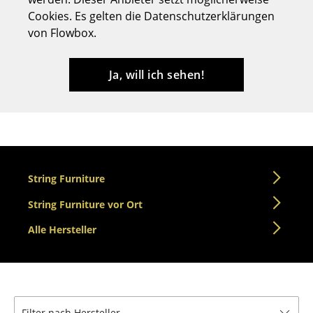
Cookies. Es gelten die Datenschutzerklärungen
Hocker
von Flowbox.
Bänke & Liegen
Sitzsäcke
Ja, will ich sehen!
Gartenstühle
Kinderstühle
Schaukelstühle
String Furniture
Bürodrehstühle
String Furniture vor Ort
Konferenzstühle
Alle Hersteller
Bürosessel
Einzelteile
... alle Sitzmöbel
Filter nach Hersteller