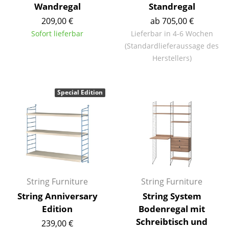
Wandregal
Standregal
Büro
209,00 €
ab 705,00 €
Sofort lieferbar
Lieferbar in 4-6 Wochen
Arbeitsplatz
(Standardlieferaussage des
Management Büro
Herstellers)
Konferenzraum
Special Edition
Empfang
Cafeteria
Branchenlösungen
Sicheres Arbeiten
String Furniture
String Furniture
Hersteller & Designer
String Anniversary
String System
Edition
Bodenregal mit
Hersteller
Schreibtisch und
239,00 €