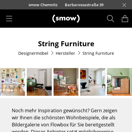
Direkt zum Inhalt
Kurfürstendamm 100
smow Düsseldorf
Lorettostraße 28
smow Frankfurt
smow Essen
smow Schwarzwald
smow Nürnberg
smow München
smow Freiburg
smow Kempten
smow Hannover
smow Stuttgart
smow Konstanz
smow Solothurn
smow Hamburg
smow Mainz
smow Köln
smow Leipzig
Rütte
Ha
L
H
I
Produkte
String Furniture
Sitzmöbel
Designermöbel
Hersteller
String Furniture
Esszimmerstühle
Sofas
Sessel
Loungesessel
Stühle
Noch mehr Inspiration gewünscht? Gern zeigen
Freischwinger
wir Ihnen die schönsten Wohnbeispiele, die als
Bildergalerie von Flowbox für Sie bereitgestellt
Barhocker
werden. Dieser Anbieter setzt möglicherweise