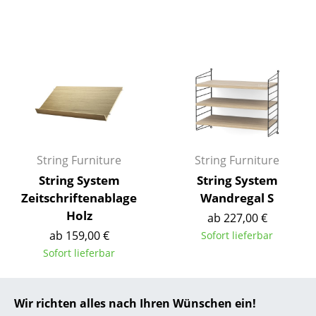
... alle Hersteller A-Z
Designer
Alvar Aalto
Arne Jacobsen
Charles & Ray Eames
String Furniture
String Furniture
Eero Saarinen
String System
String System
Zeitschriftenablage
Wandregal S
Egon Eiermann
Holz
ab 227,00 €
Eileen Gray
ab 159,00 €
Sofort lieferbar
Sofort lieferbar
Jean Prouvé
Le Corbusier
Wir richten alles nach Ihren Wünschen ein!
Ludwig Mies van der Rohe