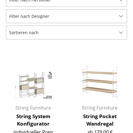
Tische
Filter nach Designer
Esstische
Beistelltische
Sortieren nach
Couchtische
Schreibtische
Sekretäre & PC-Tische
Konferenztische
Stehtische & Stehpulte
Kindertische
String Furniture
String Furniture
Gartentische
String System
String Pocket
Konfigurator
Wandregal
Servierwagen
individueller Preis
ab 179,00 €