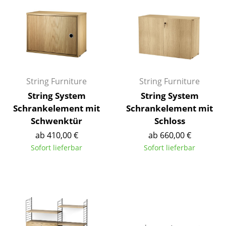
Akkuleuchten
... alle Leuchten
Betten
Doppelbetten
String Furniture
String Furniture
Einzelbetten
String System
String System
Schrankelement mit
Schrankelement mit
Stapelbetten
Schwenktür
Schloss
Kinderbetten
ab 410,00 €
ab 660,00 €
Sofort lieferbar
Sofort lieferbar
Nachttische & Bettzubehör
... alle Betten
Accessoires
Uhren