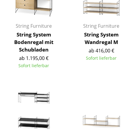
Spiegel
Figuren & Miniaturen
String Furniture
String Furniture
Vasen
String System
String System
Bodenregal mit
Wandregal M
Tabletts
Schubladen
ab 416,00 €
Büroutensilien
ab 1.195,00 €
Sofort lieferbar
Sofort lieferbar
Aufbewahrungsboxen
Decken
Kissen
Teppiche
Vorhänge
... alle Accessoires