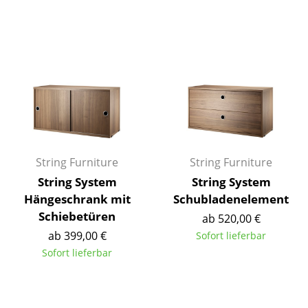
Kleinaufbewahrung
Einzelteile
... alle Aufbewahrungsmöbel
Licht
Hängeleuchten & Deckenleuchten
Tischleuchten
String Furniture
String Furniture
String System
String System
Schreibtischleuchten
Hängeschrank mit
Schubladenelement
Stehleuchten & Leseleuchten
Schiebetüren
ab 520,00 €
ab 399,00 €
Sofort lieferbar
Bodenleuchten
Sofort lieferbar
Wandleuchten
Outdoor-Leuchten