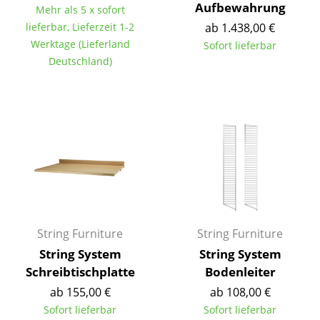
Artemide
Aufbewahrung
Mehr als 5 x sofort
lieferbar, Lieferzeit 1-2
ab 1.438,00 €
Cassina
Werktage (Lieferland
Sofort lieferbar
Fritz Hansen
Deutschland)
HAY
Knoll International
Louis Poulsen
Muuto
Nils Holger Moormann
Richard Lampert
String Furniture
String Furniture
String System
String System
Thonet
Schreibtischplatte
Bodenleiter
USM Haller
ab 155,00 €
ab 108,00 €
Sofort lieferbar
Sofort lieferbar
Vitra