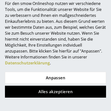
Objekteinrichtung – bei smow Stuttgart kümmern wir
Für den smow Onlineshop nutzen wir verschiedene
uns um die konzeptionelle Planung und Gestaltung
Tools, um die Funktionalität unserer Website für Sie
Ihrer
Büroeinrichtung
in Stuttgart. Unser smow
zu verbessern und Ihnen ein maßgeschneidertes
Team ist zudem Ihr Ansprechpartner für Licht- und
Einkaufserlebnis zu bieten. Aus diesem Grund werten
Akustikplanung
für Büroräume und unterstützt Sie
wir bestimmte Daten aus, zum Beispiel, welches Gerät
bei Bedarf bei allen Planungsschritten Ihres Projekts.
Sie zum Besuch unserer Website nutzen. Wenn Sie
hiermit nicht einverstanden sind, haben Sie die
Sie suchen Einrichtungsberater für Inneneinrichtung
Möglichkeit, Ihre Einstellungen individuell
in Stuttgart? Bei smow entwickeln wir aus
anzupassen. Bitte klicken Sie hierfür auf "Anpassen".
Designklassikern und Wohnaccessoires individuelle
Weitere Informationen finden Sie in unserer
Wohn- und Arbeitswelten. Ob Sie also Ihr Büro oder
Datenschutzerklärung
.
Ihre Wohnung einrichten lassen wollen: Wir sind Ihr
Partner für passgenaue Projektplanung in Stuttgart.
Anpassen
Ist einmal die Entscheidung für Ihre neue Einrichtung
oder Ihren neuen Arbeitsplatz gefallen, liefern wir
Ihnen Ihre neuen Möbel direkt nach Hause oder ins
Alles akzeptieren
Büro. Auf Wunsch übernimmt unser geschultes
Montageteam auch bei kleinen Einrichtungsprojekten
in Stuttgart den Auf- bzw. den Umbau der bei uns