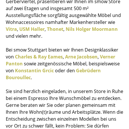
Gerberviertel, präsentieren wir Ihnen im smow Store
auf zwei Etagen und insgesamt 500 m²
Ausstellungsfläche sorgfältig ausgewählte Möbel und
Wohnaccessoires namhafter Markenhersteller wie
Vitra
,
USM Haller
,
Thonet
,
Nils Holger Moormann
und vielen mehr.
Bei smow Stuttgart bieten wir Ihnen Designklassiker
von
Charles & Ray Eames
,
Arne Jacobsen
,
Verner
Panton
sowie zeitgenössische Möbel, beispielsweise
von
Konstantin Grcic
oder den
Gebrüdern
Bouroullec
.
Sie sind herzlich eingeladen, in unserem Store in Ruhe
bei einem Espresso Ihre Wunschmöbel zu entdecken.
Gerne beraten wir Sie oder planen gemeinsam mit
Ihnen Ihre Wohn(t)räume und Arbeitsplätze. Wenn die
Entscheidung zwischen einzelnen Modellen bei uns
vor Ort zu schwer fällt, kein Problem: Sie dürfen