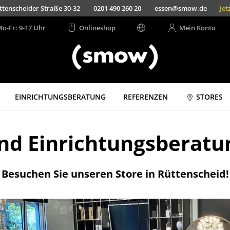
ttenscheider Straße 30-32
0201 490 260 20
essen@smow.de
Jet
Mo-Fr: 9-17 Uhr
Onlineshop
Mein Konto
EINRICHTUNGSBERATUNG
REFERENZEN
STORES
und Einrichtungsberatu
Besuchen Sie unseren Store in Rüttenscheid!