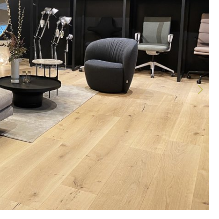
Kempten
Köln
Konstanz
Leipzig
Mainz
München
Nürnberg
Schwarzwald
Solothurn
Stuttgart