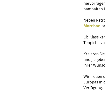
hervorragen
namhaften H
Neben Retro
Morrison
o
Ob Klassike
Teppiche vo
Kreieren Si
und gegeben
Ihrer Wuns
Wir freuen 
Europas in 
Verfügung.