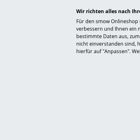
Wir richten alles nach I
Für den smow Onlineshop nu
Sie möchten
verbessern und Ihnen ein 
Store wenig
bestimmte Daten aus, zum 
Anforderung
nicht einverstanden sind, h
hierfür auf "Anpassen". We
Auf Wunsch 
ganzheitlic
Wer
Büromö
durchplanen
Beratung 
Selbstverst
den Auf- bz