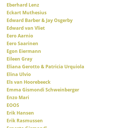
Eberhard Lenz
Räume
Eckart Muthesius
Edward Barber & Jay Osgerby
Zuhause
Edward van Vliet
Wohnzimmer
Eero Aarnio
Eero Saarinen
Esszimmer
Egon Eiermann
Schlafzimmer
Eileen Gray
Eliana Gerotto & Patricia Urquiola
Kinderzimmer
Elina Ulvio
Arbeitszimmer
Els van Hoorebeeck
Diele
Emma Gismondi Schweinberger
Enzo Mari
Badezimmer
EOOS
Stauraum
Erik Hansen
Erik Rasmussen
Balkon & Garten