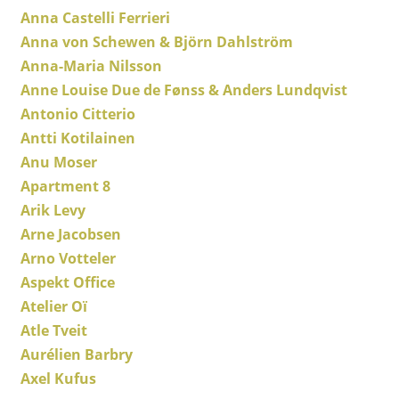
Anna Castelli Ferrieri
Tische
Anna von Schewen & Björn Dahlström
Esstische
Anna-Maria Nilsson
Anne Louise Due de Fønss & Anders Lundqvist
Beistelltische
Antonio Citterio
Couchtische
Antti Kotilainen
Anu Moser
Schreibtische
Apartment 8
Sekretäre & PC-Tische
Arik Levy
Arne Jacobsen
Konferenztische
Arno Votteler
Stehtische & Stehpulte
Aspekt Office
Atelier Oï
Kindertische
Atle Tveit
Gartentische
Aurélien Barbry
Axel Kufus
Servierwagen