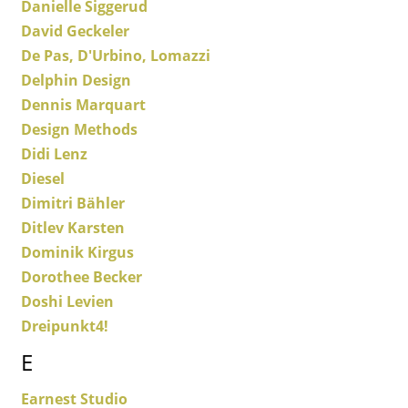
Danielle Siggerud
Spiegel
David Geckeler
De Pas, D'Urbino, Lomazzi
Figuren & Miniaturen
Delphin Design
Vasen
Dennis Marquart
Design Methods
Tabletts
Didi Lenz
Büroutensilien
Diesel
Dimitri Bähler
Aufbewahrungsboxen
Ditlev Karsten
Decken
Dominik Kirgus
Dorothee Becker
Kissen
Doshi Levien
Teppiche
Dreipunkt4!
Vorhänge
E
... alle Accessoires
Earnest Studio