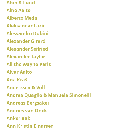
Ahm & Lund
Hocker
Aino Aalto
Alberto Meda
Bänke & Liegen
Aleksandar Lazic
Sitzsäcke
Alessandro Dubini
Alexander Girard
Gartenstühle
Alexander Seifried
Kinderstühle
Alexander Taylor
All the Way to Paris
Schaukelstühle
Alvar Aalto
Bürodrehstühle
Ana Kraš
Anderssen & Voll
Konferenzstühle
Andrea Quaglio & Manuela Simonelli
Bürosessel
Andreas Bergsaker
Einzelteile
Andries van Onck
Anker Bak
... alle Sitzmöbel
Ann Kristin Einarsen