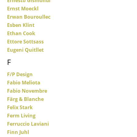
Ernesto Gismondi
Ernst Moeckl
Büro
Erwan Bouroullec
Arbeitsplatz
Esben Klint
Ethan Cook
Management Büro
Ettore Sottsass
Konferenzraum
Eugeni Quitllet
Empfang
F
Cafeteria
F/P Design
Fabio Meliota
Branchenlösungen
Fabio Novembre
Sicheres Arbeiten
Färg & Blanche
Felix Stark
Hersteller & Designer
Ferm Living
Ferruccio Laviani
Hersteller
Finn Juhl