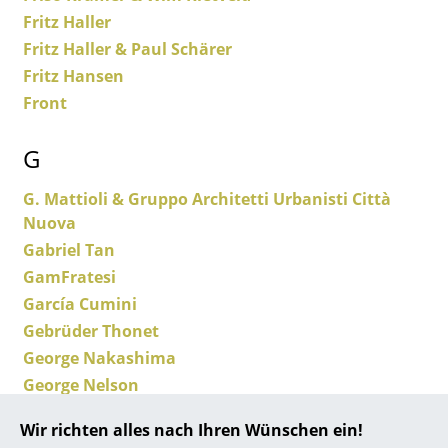
Fritz Haller
... alle Hersteller A-Z
Fritz Haller & Paul Schärer
Fritz Hansen
Designer
Front
Alvar Aalto
G
Arne Jacobsen
G. Mattioli & Gruppo Architetti Urbanisti Città
Charles & Ray Eames
Nuova
Eero Saarinen
Gabriel Tan
GamFratesi
Egon Eiermann
García Cumini
Eileen Gray
Gebrüder Thonet
George Nakashima
Jean Prouvé
George Nelson
Le Corbusier
George Nelson & Charles Pollock
Wir richten alles nach Ihren Wünschen ein!
Gerrit T. Rietveld
Ludwig Mies van der Rohe