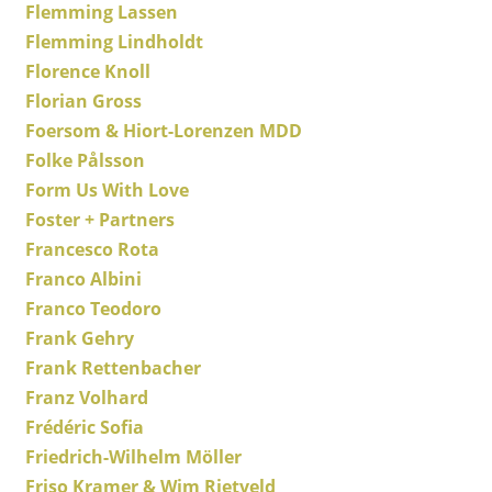
Artemide
Flemming Lassen
Flemming Lindholdt
Cassina
Florence Knoll
Fritz Hansen
Florian Gross
Foersom & Hiort-Lorenzen MDD
HAY
Folke Pålsson
Knoll International
Form Us With Love
Foster + Partners
Louis Poulsen
Francesco Rota
Muuto
Franco Albini
Nils Holger Moormann
Franco Teodoro
Frank Gehry
Richard Lampert
Frank Rettenbacher
Thonet
Franz Volhard
Frédéric Sofia
USM Haller
Friedrich-Wilhelm Möller
Vitra
Friso Kramer & Wim Rietveld