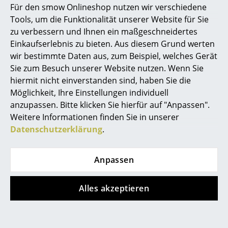
Für den smow Onlineshop nutzen wir verschiedene
Giancarlo Fassina
Marcel Breuer
Tools, um die Funktionalität unserer Website für Sie
Gianfranco Frattini
zu verbessern und Ihnen ein maßgeschneidertes
Gino Colombini
Philippe Starck
Einkaufserlebnis zu bieten. Aus diesem Grund werten
Gio Ponti
wir bestimmte Daten aus, zum Beispiel, welches Gerät
Verner Panton
Giotto Stoppino
Sie zum Besuch unserer Website nutzen. Wenn Sie
... alle Designer A-Z
Giulio Iacchetti
hiermit nicht einverstanden sind, haben Sie die
Giuseppe Maurizio Scutellà
Möglichkeit, Ihre Einstellungen individuell
anzupassen. Bitte klicken Sie hierfür auf "Anpassen".
Themen
Glen Oliver Löw
Weitere Informationen finden Sie in unserer
Grau
Neu bei smow
Datenschutzerklärung
.
Gregor Faubel
Inspiration
Grégory Cibert
Anpassen
Greta M. Grossman
Special Editions
Guilherme Torres
Designklassiker
Alles akzeptieren
H
Frauen im Design
Hadi Teherani