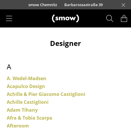
Direkt zum Inhalt
urfürstendamm 100
smow Chemnitz
Barbarossastraße 39
smow Frankfurt
smow Essen
smow Schwarzwald
smow Nürnberg
smow München
smow Freiburg
smow Kempten
smow Düsseldorf
smow Hannover
smow Stuttgart
smow Konstanz
smow Solothurn
smow Hamburg
smow Mainz
smow Köln
smow Leipzig
Rütte
Ha
L
H
I
Produkte
Designer
Sitzmöbel
Esszimmerstühle
A
Sofas
A. Wedel-Madsen
Sessel
Acapulco Design
Loungesessel
Achille & Pier Giacomo Castiglioni
Achille Castiglioni
Stühle
Adam Tihany
Freischwinger
Afra & Tobia Scarpa
Afteroom
Barhocker