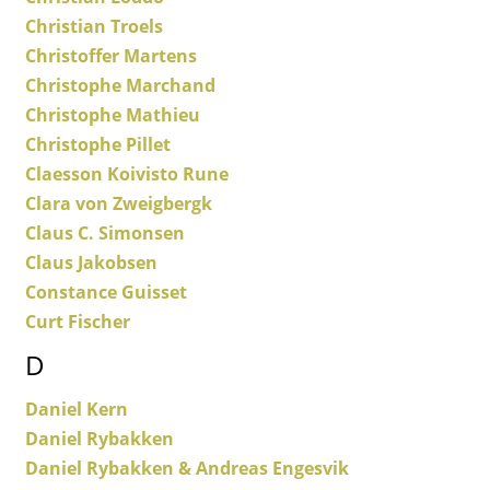
Akkuleuchten
Christian Troels
Christoffer Martens
... alle Leuchten
Christophe Marchand
Christophe Mathieu
Betten
Christophe Pillet
Doppelbetten
Claesson Koivisto Rune
Clara von Zweigbergk
Einzelbetten
Claus C. Simonsen
Stapelbetten
Claus Jakobsen
Kinderbetten
Constance Guisset
Curt Fischer
Nachttische & Bettzubehör
D
... alle Betten
Daniel Kern
Accessoires
Daniel Rybakken
Daniel Rybakken & Andreas Engesvik
Uhren