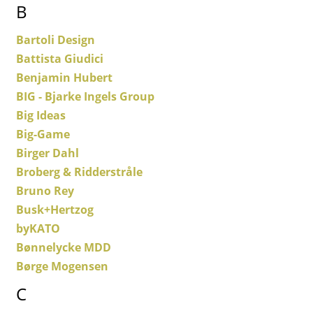
B
Einzelteile
Bartoli Design
... alle Tische
Battista Giudici
Aufbewahren
Benjamin Hubert
BIG - Bjarke Ingels Group
Regale & Schränke
Big Ideas
Bücherregale
Big-Game
Birger Dahl
Wandregale
Broberg & Ridderstråle
Sideboards & Kommoden
Bruno Rey
Busk+Hertzog
TV Möbel
byKATO
Beistell- & Rollcontainer
Bønnelycke MDD
Børge Mogensen
Barmöbel
C
Garderoben