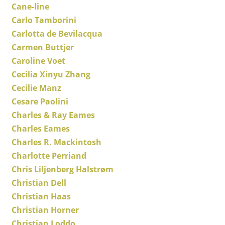
Cane-line
Kleinaufbewahrung
Carlo Tamborini
Einzelteile
Carlotta de Bevilacqua
Carmen Buttjer
... alle Aufbewahrungsmöbel
Caroline Voet
Licht
Cecilia Xinyu Zhang
Cecilie Manz
Hängeleuchten & Deckenleuchten
Cesare Paolini
Tischleuchten
Charles & Ray Eames
Charles Eames
Schreibtischleuchten
Charles R. Mackintosh
Stehleuchten & Leseleuchten
Charlotte Perriand
Chris Liljenberg Halstrøm
Bodenleuchten
Christian Dell
Wandleuchten
Christian Haas
Christian Horner
Outdoor-Leuchten
Christian Loddo