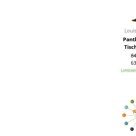
Loui
Pant
Tisc
84
63
Limitie