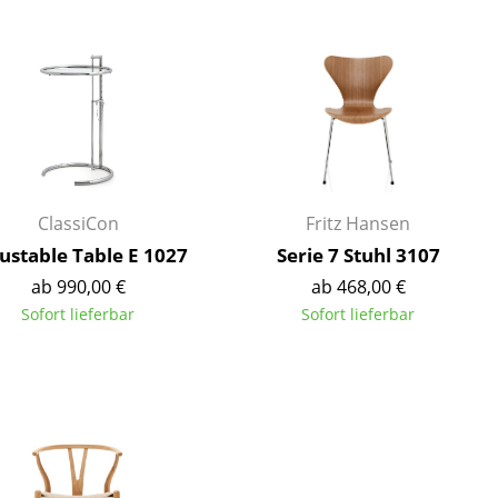
Decken
Kissen
Teppiche
Vorhänge
... alle Accessoires
ClassiCon
Fritz Hansen
ustable Table E 1027
Serie 7 Stuhl 3107
ab 990,00 €
ab 468,00 €
Sofort lieferbar
Sofort lieferbar
Büro
Arbeitsplatz
Management Büro
Konferenzraum