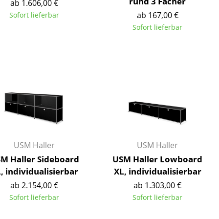
rund 3 Fächer
ab 1.606,00 €
ab 167,00 €
Sofort lieferbar
Sofort lieferbar
Unternehmen
Über uns
smow vor Ort
Katalog
Jobs bei smow
Arbeiten bei smow
USM Haller
USM Haller
Newsletter
M Haller Sideboard
USM Haller Lowboard
Journal
, individualisierbar
XL, individualisierbar
Presse
ab 2.154,00 €
ab 1.303,00 €
Impressum
Sofort lieferbar
Sofort lieferbar
Stores