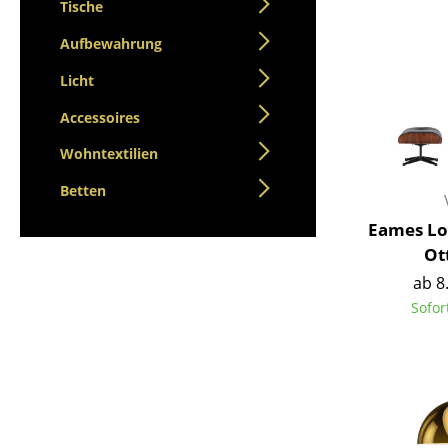
Stehpulte
Tische
Hocker
Kindertische
Bänke & Liegen
Aufbewahrung
Gartentische
Sitzsäcke
Licht
Servierwagen
Gartenstühle
Einzelteile
Accessoires
Kinderstühle
... alle Tische
Schaukelstühle
Wohntextilien
Bürodrehstühle
Betten
Konferenzstühle
Eames Lo
Bürosessel
Ot
Einzelteile
ab 8
... alle Sitzmöbel
Sofor