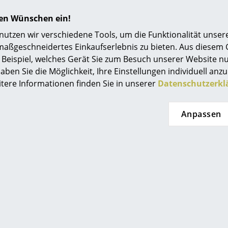
Einrichtungsberatung
hren Wünschen ein!
Referenzen
tzen wir verschiedene Tools, um die Funktionalität unsere
maßgeschneidertes Einkaufserlebnis zu bieten. Aus diesem
smow Kompass
Beispiel, welches Gerät Sie zum Besuch unserer Website nu
aben Sie die Möglichkeit, Ihre Einstellungen individuell anzu
itere Informationen finden Sie in unserer
Datenschutzerkl
 Haller
USM Haller
Anpassen
r Highboard M,
USM Haller Lowboard L
ualisierbar
mit Aufbau,
individualisierbar
.194,00 €
ab 1.229,00 €
t lieferbar
Sofort lieferbar
Angebot