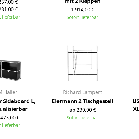
mit 2 Klappen
257,00 €
Farbwelten
231,00 €
1.914,00 €
Das Original
t lieferbar
Sofort lieferbar
Geschenkideen
ervice
ontakt
ezahlung
ersand
AQ
ückgabe & Umtausch
 Haller
Richard Lampert
sere Vorteile auf einen Blick
r Sideboard L,
Eiermann 2 Tischgestell
US
GB
ualisierbar
XL
ab 230,00 €
atenschutz
.473,00 €
Sofort lieferbar
t lieferbar
Projektplanung