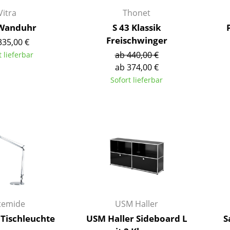
Richard Lampert
Ludwig Mies van der Rohe
Vitra
Thonet
Thonet
Marcel Breuer
 Wanduhr
S 43 Klassik
USM Haller
Philippe Starck
Freischwinger
335,00 €
Vitra
Verner Panton
ab 440,00 €
t lieferbar
... alle Hersteller A-Z
... alle Designer A-Z
ab 374,00 €
Sofort lieferbar
Neu bei smow
Inspiration
Special Editions
Designklassiker
Frauen im Design
Bauhaus Design
Midcentury Design
Skandinavisches De
Italienisches Design
temide
USM Haller
Nachhaltiges Desig
Tischleuchte
USM Haller Sideboard L
S
Natürliche Material