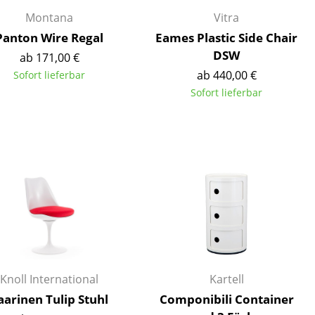
Montana
Vitra
Panton Wire Regal
Eames Plastic Side Chair
DSW
ab 171,00 €
ab 440,00 €
Sofort lieferbar
Sofort lieferbar
sign
Knoll International
Kartell
n
aarinen Tulip Stuhl
Componibili Container
ien