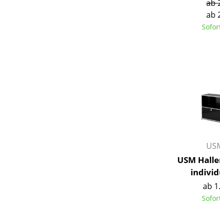
ab 
ab 
Sofor
S
K
B
V
F
R
USM
Un
USM Halle
A
individ
D
ab 1
Sofor