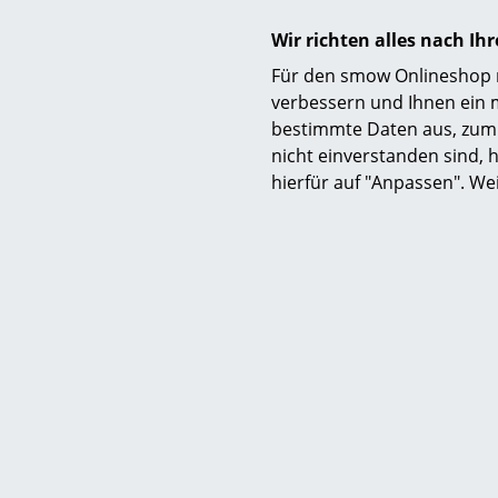
Wir richten alles nach I
Für den smow Onlineshop nu
verbessern und Ihnen ein 
bestimmte Daten aus, zum 
nicht einverstanden sind, h
hierfür auf "Anpassen". We
USM
USM Halle
individ
ab 1
Sofor