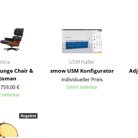
Barmöbel
Outdoor-Leuchten
Garderoben
Akkuleuchten
Kleinaufbewahrung
... alle Leuchten
Einzelteile
... alle Aufbewahrungsmöbel
USM Haller Konfigurator
Vitra
USM Haller
unge Chair &
smow USM Konfigurator
Adj
toman
individueller Preis
.759,00 €
Sofort lieferbar
t lieferbar
Zuhause
Angebot
Wohnzimmer
Esszimmer
Schlafzimmer