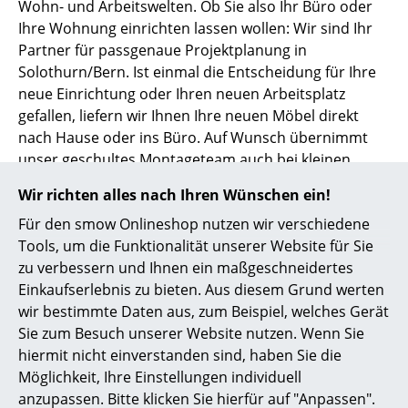
Wohn- und Arbeitswelten. Ob Sie also Ihr Büro oder
Ihre Wohnung einrichten lassen wollen: Wir sind Ihr
Partner für passgenaue Projektplanung in
Solothurn/Bern. Ist einmal die Entscheidung für Ihre
neue Einrichtung oder Ihren neuen Arbeitsplatz
gefallen, liefern wir Ihnen Ihre neuen Möbel direkt
nach Hause oder ins Büro. Auf Wunsch übernimmt
unser geschultes Montageteam auch bei kleinen
Einrichtungsprojekten in der gesamten Schweiz den
Wir richten alles nach Ihren Wünschen ein!
Auf- bzw. den Umbau der bei uns erworbenen Möbel.
Für den smow Onlineshop nutzen wir verschiedene
Tools, um die Funktionalität unserer Website für Sie
Jeder Kunde und jedes Projekt ist anders. Wir sind
zu verbessern und Ihnen ein maßgeschneidertes
flexibel und können Sie auch durchdacht in
Einkaufserlebnis zu bieten. Aus diesem Grund werten
Teilbereichen unterstützen. Folgende
wir bestimmte Daten aus, zum Beispiel, welches Gerät
Dienstleistungen können wir für Sie übernehmen:
Sie zum Besuch unserer Website nutzen. Wenn Sie
Arbeitsplatz-Analyse, NEW WORK-Shops, Interviews,
hiermit nicht einverstanden sind, haben Sie die
Aufnahme IST-Zustand, Machbarkeitsanalyse,
Möglichkeit, Ihre Einstellungen individuell
Kostenvoranschlag
anzupassen. Bitte klicken Sie hierfür auf "Anpassen".