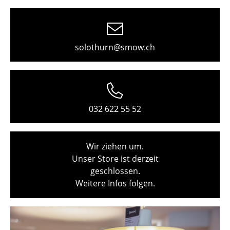
Freiburg
Hamburg
solothurn@smow.ch
Hannover
Kempten
Köln
032 622 55 52
Konstanz
Leipzig
Wir ziehen um.
Unser Store ist derzeit
Mainz
geschlossen.
München
Weitere Infos folgen.
Nürnberg
Schwarzwald