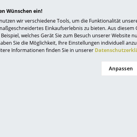
Einrichtungsberatung
hren Wünschen ein!
Referenzen
tzen wir verschiedene Tools, um die Funktionalität unsere
maßgeschneidertes Einkaufserlebnis zu bieten. Aus diesem
smow Kompass
Beispiel, welches Gerät Sie zum Besuch unserer Website nu
aben Sie die Möglichkeit, Ihre Einstellungen individuell anzu
itere Informationen finden Sie in unserer
Datenschutzerkl
Anpassen
 Haller
USM Haller
ller Würfel
USM Haller Highboard M
mit 1 Klappe
T
443,00 €
1.415,00 €
t lieferbar
Sofort lieferbar