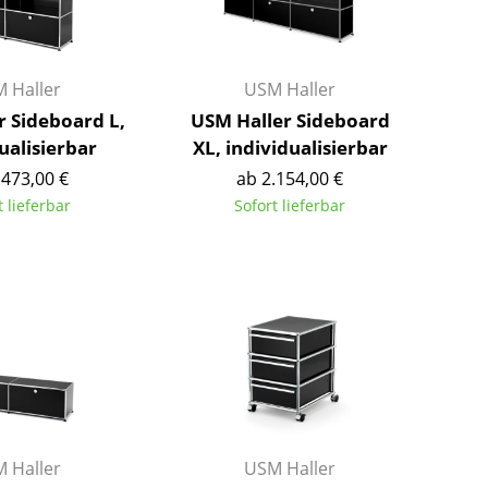
Kinderzimmer
Arbeitszimmer
Diele
 Haller
USM Haller
Badezimmer
r Sideboard L,
USM Haller Sideboard
Stauraum
ualisierbar
XL, individualisierbar
Balkon & Garten
.473,00 €
ab 2.154,00 €
t lieferbar
Sofort lieferbar
Hersteller
Designer
Artemide
Alvar Aalto
Cassina
Arne Jacobsen
Fritz Hansen
Charles & Ray Eames
HAY
Eero Saarinen
Knoll International
Egon Eiermann
Louis Poulsen
Eileen Gray
Muuto
Jean Prouvé
 Haller
USM Haller
Nils Holger Moormann
Le Corbusier