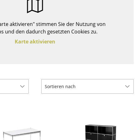
Decken
Kissen
Teppiche
Karte aktivieren" stimmen Sie der Nutzung von
Vorhänge
s und den dadurch gesetzten Cookies zu.
... alle Accessoires
Karte aktivieren
Sortieren nach
Büro
Arbeitsplatz
Management Büro
Konferenzraum