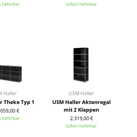
t lieferbar
Sofort lieferbar
Farbwelten
Das Original
Geschenkideen
ervice
ontakt
ezahlung
ersand
AQ
ückgabe & Umtausch
sere Vorteile auf einen Blick
 Haller
USM Haller
GB
r Theke Typ 1
USM Haller Aktenregal
atenschutz
mit 2 Klappen
.059,00 €
2.319,00 €
t lieferbar
Sofort lieferbar
Projektplanung