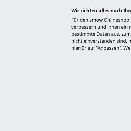
Wir richten alles nach I
Für den smow Onlineshop nu
verbessern und Ihnen ein 
bestimmte Daten aus, zum 
nicht einverstanden sind, h
hierfür auf "Anpassen". We
USM
USM Ha
ab 
Sofor