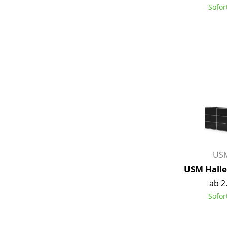
Sofor
S
K
B
V
F
R
Un
USM
A
USM Halle
D
ab 2
Sofor