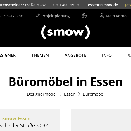
ttenscheider Straße 30-32
0201 490 260 20
essen@smow.de
Jet
-Fr: 9-17 Uhr
Projektplanung
Mein Konto
ESIGNER
THEMEN
ANGEBOTE
INFO
Aufbewahren
Licht
Büromöbel in Essen
Regale & Schränke
Hängeleuchten &
Deckenleuchten
Bücherregale
Tischleuchten
Designermöbel
Essen
Büromöbel
Wandregale
Schreibtischleuchten
Sideboards &
Kommoden
Stehleuchten &
Leseleuchten
TV Möbel
smow Essen
Bodenleuchten
Beistell- &
scheider Straße 30-32
Rollcontainer
Wandleuchten