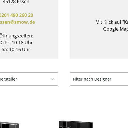
45128 Essen
Barmöbel
Outdoor-Leuchten
Garderoben
Akkuleuchten
0201 490 260 20
essen@smow.de
Mit Klick auf "
Kleinaufbewahrung
... alle Leuchten
Google Map
Einzelteile
Öffnungszeiten:
... alle Aufbewahrungsmöbel
Di-Fr: 10-18 Uhr
Sa: 10-16 Uhr
USM Haller Konfigurator
Hersteller
Filter nach Designer
Zuhause
Wohnzimmer
Esszimmer
Schlafzimmer