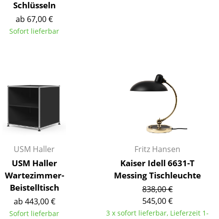
Schlüsseln
ab 67,00 €
Sofort lieferbar
Unternehmen
Über uns
smow vor Ort
Katalog
Jobs bei smow
Arbeiten bei smow
Newsletter
USM Haller
Fritz Hansen
Journal
USM Haller
Kaiser Idell 6631-T
Presse
Wartezimmer-
Messing Tischleuchte
Beistelltisch
Impressum
838,00 €
545,00 €
ab 443,00 €
Stores
3 x sofort lieferbar, Lieferzeit 1-
Sofort lieferbar