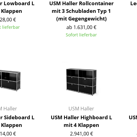
r Lowboard L
USM Haller Rollcontainer
Le
Richard Lampert
Ludwig Mies van der Rohe
2 Klappen
mit 3 Schubladen Typ 1
Thonet
Marcel Breuer
(mit Gegengewicht)
28,00 €
USM Haller
Philippe Starck
ab 1.631,00 €
t lieferbar
Vitra
Verner Panton
Sofort lieferbar
... alle Hersteller A-Z
... alle Designer A-Z
Neu bei smow
Inspiration
Special Editions
Designklassiker
Frauen im Design
Bauhaus Design
Midcentury Design
 Haller
USM Haller
Skandinavisches De
r Sideboard L
USM Haller Highboard L
USM
Italienisches Design
2 Klappen
mit 4 Klappen
Nachhaltiges Desig
14,00 €
2.941,00 €
Natürliche Material