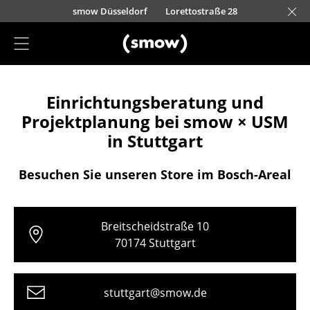
Direkt zum Inhalt
urfürstendamm 100
Barbarossastraße 39
smow Düsseldorf
Lorettostraße 28
smow Frankfurt
smow Essen
smow Schwarzwald
smow Nürnberg
smow München
smow Freiburg
smow Kempten
smow Hannover
smow Stuttgart
smow Konstanz
smow Solothurn
smow Hamburg
smow Mainz
smow Köln
smow Leipzig
Rütte
Ha
L
H
I
Projektplanung
Einrichtungsberatung und
Einrichtungsberatung
Projektplanung bei smow × USM
Referenzen
in Stuttgart
Stores
Besuchen Sie unseren Store im Bosch-Areal
Berlin
Chemnitz
Breitscheidstraße 10
70174 Stuttgart
Düsseldorf
Essen
stuttgart@smow.de
Frankfurt