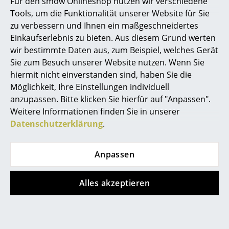
Für den smow Onlineshop nutzen wir verschiedene
Tools, um die Funktionalität unserer Website für Sie
zu verbessern und Ihnen ein maßgeschneidertes
Einkaufserlebnis zu bieten. Aus diesem Grund werten
wir bestimmte Daten aus, zum Beispiel, welches Gerät
Sie zum Besuch unserer Website nutzen. Wenn Sie
hiermit nicht einverstanden sind, haben Sie die
Möglichkeit, Ihre Einstellungen individuell
anzupassen. Bitte klicken Sie hierfür auf "Anpassen".
&Tradition
Magis
Weitere Informationen finden Sie in unserer
Acapulco Design
Maigrau
Datenschutzerklärung
.
Aeris
Mawa
Albrecht
Midgard
Alias
Mocoba
Anpassen
Andersen
Montana
Anglepoise
More
Alles akzeptieren
Arco
MOX
Arper
Muuto
Artek
Müller
Artemide
Möbelfabrikation