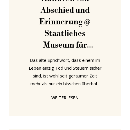
Abschied und
Erinnerung @
Staatliches
Museum für
Archäologie
Das alte Sprichwort, dass einem im
Chemnitz
Leben einzig Tod und Steuern sicher
sind, ist wohl seit geraumer Zeit
mehr als nur ein bisschen überholt.
Allerdings können auch die
WEITERLESEN
Buchhalter und Investmentbanker
bisher dem Tod nicht ausweichen.
Mit der Ausstellung "Tod & Ritual -
Kulturen von Abschied und