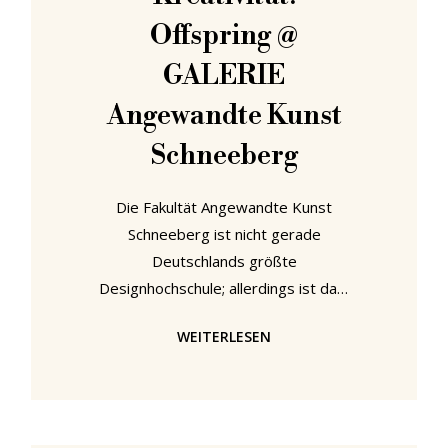
andauernd zu tun
Offspring @
GALERIE
Angewandte Kunst
Schneeberg
Die Fakultät Angewandte Kunst
Schneeberg ist nicht gerade
Deutschlands größte
Designhochschule; allerdings ist das,
wenn es um den Umfang der
WEITERLESEN
Designausbildung geht auch
zweitrangig. Viel entscheidender ist,
wie Kreativität angeregt, gefördert
und unterstützt wird. Momentan