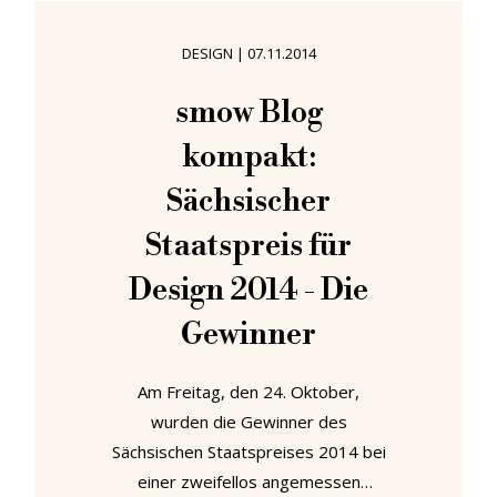
jetzt in der Ausstellung "Andy
Warhol - Death and Desaster" in
DESIGN
|
07.11.2014
den Kunstsammlungen Chemnitz
nachvollziehen - und das anhand von
smow Blog
Arbeiten, die ebenso lebendig,
kompakt:
kritisch und komplex sind wie die, in
denen sich Warhol mit den Launen
Sächsischer
der
Staatspreis für
Design 2014 - Die
Gewinner
Am Freitag, den 24. Oktober,
wurden die Gewinner des
Sächsischen Staatspreises 2014 bei
einer zweifellos angemessen