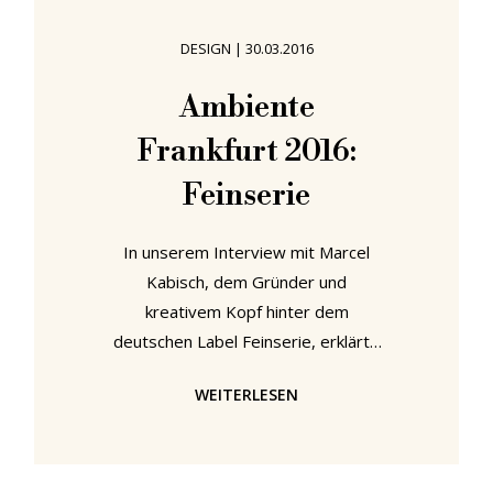
lässt sich das in der Ausstellung
"Offspring - Möbel- und
DESIGN
|
30.03.2016
Produktdesign von Schneeberger
Absolventen" nachvollziehen, und
Ambiente
zwar in der Galerie Angewandte
Frankfurt 2016:
Kunst Schneeberg in Schloss
Lichtenwalde. "Offspring"
Feinserie
präsentiert
In unserem Interview mit Marcel
Kabisch, dem Gründer und
kreativem Kopf hinter dem
deutschen Label Feinserie, erklärte
er uns: Das, was ihn an Design
WEITERLESEN
interessiere und was ihm unter
anderem eine Motivation zu seinem
Designstudium gewesen sei, sei die
Idee "eine bestimmte Intelligenz in