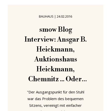
ein Produkt zu bringen", und ein
Design effizient zu machen.
BAUHAUS
|
24.02.2016
Prinzipien, denen er auf elegante Art
und Weise mit seinem neuen Stuhl
smow Blog
Griffbereit treu geblieben ist. In
Interview: Ansgar B.
mehrerer Hinsicht ist der Stuhl
Griffbereit
Heickmann,
Auktionshaus
Heickmann,
Chemnitz ... Oder,
wie man einen
"Der Ausgangspunkt für den Stuhl
Marcel Breuer
war das Problem des bequemen
Sitzens, vereinigt mit einfacher
Stuhl für 55.000