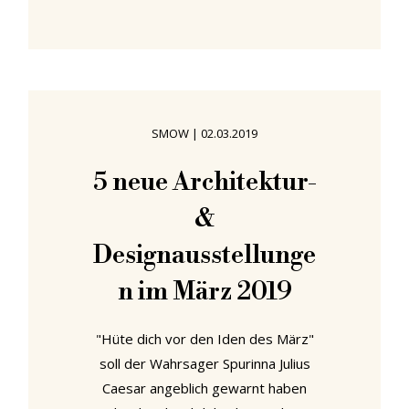
kriegen kannst", ist es keinesfalls so,
dass die Werkstatt unfreiwillige,
lieblose Arbeiten produziert hätte,
bzw. die zweite Geige am Bauhaus
spielte. Weit gefehlt! Die Qualität
SMOW
|
02.03.2019
und Relevanz der in der Bauhaus-
Weberei entstandenen Arbeiten
5 neue Architektur-
wird in vielerlei Hinsicht dadurch
&
bestätigt, dass es sich bei der
Weberei
Designausstellunge
n im März 2019
"Hüte dich vor den Iden des März"
soll der Wahrsager Spurinna Julius
Caesar angeblich gewarnt haben