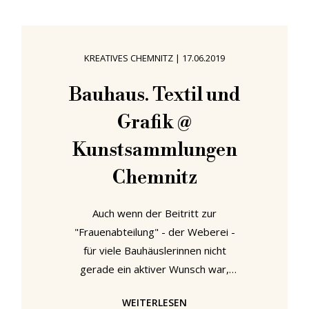
Morgens eine höchst interessante,
unterhaltsam und lehrreich klingende
Architektur- und/oder
KREATIVES CHEMNITZ
|
17.06.2019
Designausstellung entdecken, und
das während der Buchfink im
Bauhaus. Textil und
Obstbaum singt... "Hella Jongerius:
Grafik @
Kosmos weben" im
Kunstsammlungen
Chemnitz
Auch wenn der Beitritt zur
"Frauenabteilung" - der Weberei -
für viele Bauhäuslerinnen nicht
gerade ein aktiver Wunsch war,
sondern eher eine Entscheidung
WEITERLESEN
nach dem Motto "Nimm, was du