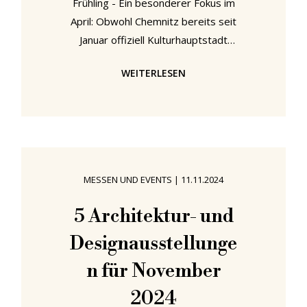
Frühling - Ein besonderer Fokus im
April: Obwohl Chemnitz bereits seit
Januar offiziell Kulturhauptstadt
Europas 2025 ist, entfaltet sich das
WEITERLESEN
Programm erst jetzt, mit den länger
und wärmer werdenden Tagen in
seiner ganzen Pracht. Bei der
Zusammenstellung unserer
Ausstellungsempfehlungen für den
April 2025 sind wir in Chemnitz auf
MESSEN UND EVENTS
|
11.11.2024
gleich vier bemerkenswerte
Veranstaltungen gestoßen. Da wir
5 Architektur- und
uns nicht entscheiden konnten,
Designausstellunge
welche wir hervorheben und welche
wir
n für November
2024