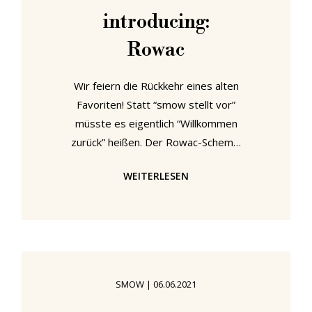
Vergessenheit geraten ist. Neben
introducing:
dieser Einführung präsentierte
Rowac
Wir feiern die Rückkehr eines alten
Favoriten! Statt “smow stellt vor”
müsste es eigentlich “Willkommen
zurück” heißen. Der Rowac-Schemel
ist ein Objekt, das 1909 als eines
WEITERLESEN
der ersten Stahlblechmöbel der
Welt auf den Markt kam. Ein
Möbelobjekt, das einst nicht nur
unzählige Werkstätten und
Lehranstalten, sondern auch die
Werkstätten und Ateliers des
SMOW
|
06.06.2021
Bauhauses in Weimar und Dessau
schmückte und in den Wirren der