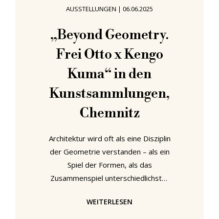
New York, London und Chemnitz.
AUSSTELLUNGEN
|
06.06.2025
„Widerstände. Jüdische
Designer:innen der Moderne” im
„Beyond Geometry.
Jüdischen Museum Berlin,
Frei Otto x Kengo
Deutschland Wie bereits bei „Design
of the Third
Kuma“ in den
Kunstsammlungen,
Chemnitz
Architektur wird oft als eine Disziplin
der Geometrie verstanden – als ein
Spiel der Formen, als das
Zusammenspiel unterschiedlichster
geometrischer Strukturen auf
WEITERLESEN
verschiedenen Maßstabsebenen,
mit dem Ziel, ein harmonisches