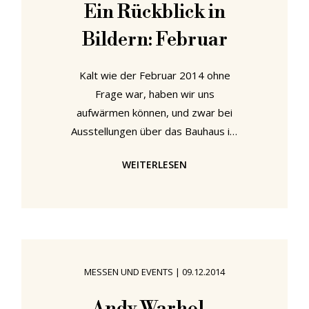
Ein Rückblick in
wie z. B. die Villa Esche von
Bildern: Februar
Kalt wie der Februar 2014 ohne
Frage war, haben wir uns
aufwärmen können, und zwar bei
Ausstellungen über das Bauhaus im
Fokus der Medien der 1920er Jahre,
WEITERLESEN
zum Leben und der Arbeit Maria
Brandts und mit Arbeiten der
Berliner Designerin Birgit Severin.
Und auch USM Fensterverschlüsse
haben uns sehr beschäftigt ...!
MESSEN UND EVENTS
|
09.12.2014