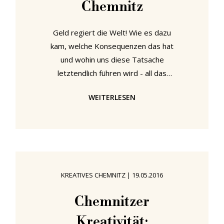
Chemnitz
Geld regiert die Welt! Wie es dazu
kam, welche Konsequenzen das hat
und wohin uns diese Tatsache
letztendlich führen wird - all das
untersucht momentan die
WEITERLESEN
Ausstellung "Geld" im Staatlichen
Museum für Archäologie Chemnitz,
kurz smac. "Geld" @ smac –
Staatliches Museum für Archäologie
Chemnitz "Als Institution wollen wir
Ausstellungen präsentieren, die sich
KREATIVES CHEMNITZ
|
19.05.2016
mit zentralen Themen der
Menschheit auseinandersetzen.
Chemnitzer
Geld ist genau so ein Thema, und
Kreativität:
ein Thema mit dem wir alle