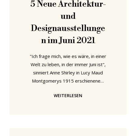
5 Neue Architektur-
Nachkriegszeit in Ostdeutschland
und
verloren ging. Im Jahr 2023, rund 80
Jahre nach
Designausstellunge
n im Juni 2021
"Ich frage mich, wie es wäre, in einer
Welt zu leben, in der immer Juni ist",
sinniert Anne Shirley in Lucy Maud
Montgomerys 1915 erschienenem
Roman Anne in Kingsport. "Du
WEITERLESEN
würdest es bald satthaben",
antwortet ihre Adoptivmutter
Marilla Cuthbert seufzend. Daraufhin
Anne: "im Moment habe ich das
Gefühl, dass ich lange brauchen