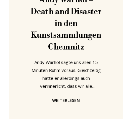
Andy Warhol –
Death and Disaster
in den
Kunstsammlungen
Chemnitz
Andy Warhol sagte uns allen 15
Minuten Ruhm voraus. Gleichzeitig
hatte er allerdings auch
verinnerlicht, dass wir alle
irgendwann für immer tot sein
WEITERLESEN
würden. Seine Auseinandersetzung
mit dem Tod in all seinen
poetischen, brutalen und
ungerechten Facetten kann man