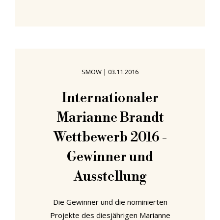
veröffentlichen können und haben
das auch ernsthaft in Erwägung
gezogen. Am Ende haben wir uns
aber entschieden, es ungefähr bei
der gewohnten Anzahl zu belassen.
SMOW
|
03.11.2016
Da wir im August nur vier
Empfehlungen hatten, versuchen wir
Internationaler
den sommerlichen Engpass zu
Marianne Brandt
kompensieren und präsentieren
sechs - streng genommen sieben -
Wettbewerb 2016 -
neue
Gewinner und
Ausstellung
Die Gewinner und die nominierten
Projekte des diesjährigen Marianne