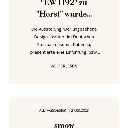
"EW 1192" zu
"Horst" wurde...
Die Ausstellung “Der ungesehene
Designklassiker” im Deutschen
Stuhlbaumuseum, Rabenau,
präsentierte eine Einführung, bzw.
Wiedereinführung, des Stuhls EW
WEITERLESEN
1192 von Horst Heyder, ein Stuhl,
der aller Wahrscheinlichkeit nach der
am weitesten verbreitete Stuhl in
der DDR war. Damit handelt es sich
um einen Stuhl, den man eigentlich
nicht erneut vorstellen müsste. Die
ALLTAGSDESIGN
|
27.03.2023
Entwicklung nach 1989 haben aber
dafür gesorgt, dass er gänzlich in
smow