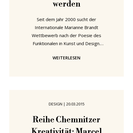
werden
Seit dem Jahr 2000 sucht der
Internationale Marianne Brandt
Wettbewerb nach der Poesie des
Funktionalen in Kunst und Design.
Dass es den alle drei Jahre
WEITERLESEN
stattfindenden Wettbewerb noch
immer gibt, bedeutet nicht, dass
man der Poesie des Funktionalen
auf die Schliche gekommen sei.
Vielmehr unterstreicht diese
Tatsache, dass die Formulierung
DESIGN
|
20.03.2015
ganz unterschiedlich interpretiert
werden kann und betont wie
Reihe Chemnitzer
entwicklungsfähig Funktionalität und
Kreativität: Marcel
Poesie und ihre gegenseitige