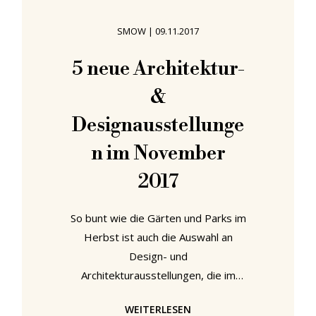
Erinnerung" untersucht das
Staatliche Museum für Archäologie
SMOW
|
09.11.2017
Chemnitz, smac, die historischen
und kulturellen Traditionen und
5 neue Architektur-
Rituale, die diesem letzten
&
zeitlosen, universellen und absolut
Designausstellunge
n im November
2017
So bunt wie die Gärten und Parks im
Herbst ist auch die Auswahl an
Design- und
Architekturausstellungen, die im
November 2017 eröffnet werden.
WEITERLESEN
Diesmal hätten wir mehrere Listen