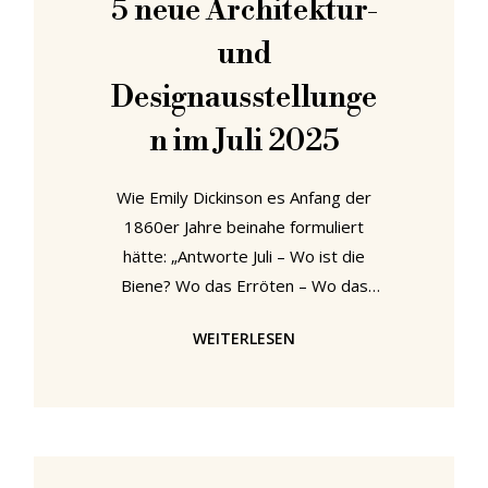
5 neue Architektur-
Ausstellung „Renate Müller
und
Spielzeug + Design Sonneberg“ im
Wasserschloss Klaffenbach
Designausstellunge
n im Juli 2025
Wie Emily Dickinson es Anfang der
1860er Jahre beinahe formuliert
hätte: „Antworte Juli – Wo ist die
Biene? Wo das Erröten – Wo das
Heu? Ach, sprach Juli, Sie sind alle –
WEITERLESEN
in einem Museum. Warum nicht
du?“* Unsere fünf Empfehlungen für
Architektur- und
Designausstellungen im Juli 2025
führen euch nach Berlin, Remagen,