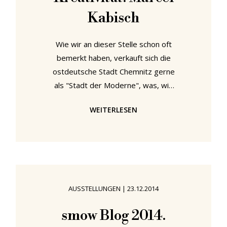
Beziehung doch sind. Es gibt
Kabisch
Wie wir an dieser Stelle schon oft
bemerkt haben, verkauft sich die
ostdeutsche Stadt Chemnitz gerne
als "Stadt der Moderne", was, wie
wir genasuo oft bemerkt haben,
WEITERLESEN
eine etwas zu positive Behauptung
ist. Eine Schwalbe macht noch keinen
Sommer und der Geburtsort von
Marianne Brandt und ein Kaufhaus
von Erich Mendelsohn in der Stadt
noch keine "Stadt der Moderne".
AUSSTELLUNGEN
|
23.12.2014
Das soll nicht heißen, Chemnitz
hätte keinerlei kulturelle Relevanz.
smow Blog 2014.
Historisch hat Chemnitz Arbeiten