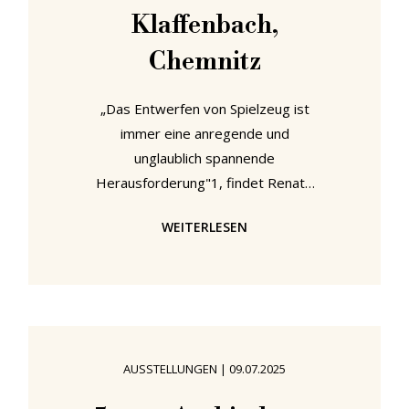
Klaffenbach,
Chemnitz
„Das Entwerfen von Spielzeug ist
immer eine anregende und
unglaublich spannende
Herausforderung"1, findet Renate
Müller. Eine Herausforderung, die
WEITERLESEN
für Müller nicht nur technischer
Natur ist, sondern vielmehr
erfordert, dass „man menschliche
Emotionen in jedes einzelne Stück
einfließen lässt“. Denn nichts
Sinnvolles könne entstehen, "wenn
AUSSTELLUNGEN
|
09.07.2025
du das Herz dafür nicht hast und die
Liebe und den Verstand'.2 Mit der