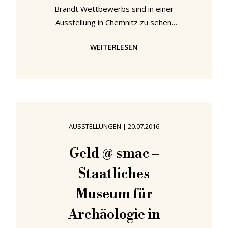
Brandt Wettbewerbs sind in einer
Ausstellung in Chemnitz zu sehen.
Internationaler Marianne Brandt
WEITERLESEN
Wettbewerb 2016 Ausstellung,
Industriemuseum Chemnitz Es gab
eine Zeit, da konnte wir keinen Satz
über Chemnitz schreiben ohne einen
zynischen Kommentar oder einen
bösen Witz fallen zu lassen. Diese
AUSSTELLUNGEN
|
20.07.2016
Zeiten sind lang vorbei. Heute
fahren wir nicht nur freiwillig und
Geld @ smac –
regelmäßig nach Chemnitz, wir
Staatliches
haben auch begonnen,
Museum für
Archäologie in