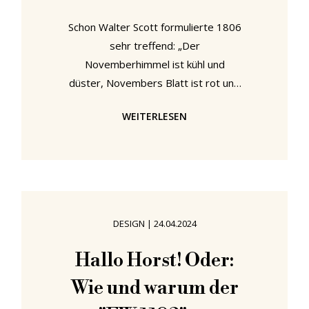
Schon Walter Scott formulierte 1806
sehr treffend: „Der
Novemberhimmel ist kühl und
düster, Novembers Blatt ist rot und
versengt„.1 Auch heute klingt das
WEITERLESEN
nach dem idealen Wetter, um sich
eine neue Design- oder
Architekturausstellung anzuschauen.
Wir empfehlen als Rückzugsorte vor
der Kälte und Tristesse des
Novembers 5 Ausstellungen in
DESIGN
|
24.04.2024
Chemnitz, Brüssel, Winterthur,
Krefeld und New York. „Reform of
Hallo Horst! Oder:
Life“ in den Kunstsammlungen am
Wie und warum der
Theaterplatz, Chemnitz,
Deutschland Für das Jahr 2025 sind