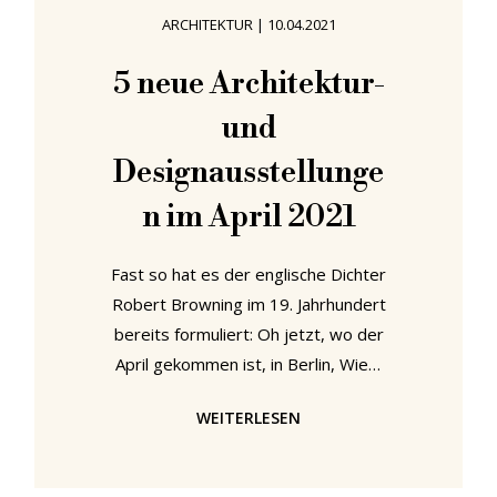
würde, um dessen müde zu werden
ARCHITEKTUR
|
10.04.2021
..." Und genauso geht es uns in
Anbetracht der Fülle neuer
5 neue Architektur-
Architektur- und
und
Designausstellungen, die im Juni
2021 aus dem Boden
Designausstellunge
n im April 2021
Fast so hat es der englische Dichter
Robert Browning im 19. Jahrhundert
bereits formuliert: Oh jetzt, wo der
April gekommen ist, in Berlin, Wien,
Chemnitz, 's-Hertogenbosch oder
WEITERLESEN
Berlin zu sein. Denn wer in Berlin,
Wien, Chemnitz, 's-Hertogenbosch,
oder Berlin erwacht, der wird eines