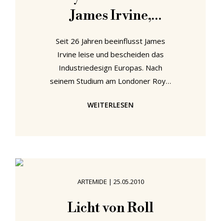
James Irvine,
Mailand 2010
Seit 26 Jahren beeinflusst James
Irvine leise und bescheiden das
Industriedesign Europas. Nach
seinem Studium am Londoner Royal
College of Art ging Irvine 1984 nach
WEITERLESEN
Mailand um für das Designstudio
von Olivetti zu arbeiten. Und hat die
norditalienische Metropole seitdem
(so gut wie) nicht wieder verlassen.
1992 verließ James Irvine Olivetti
und arbeitete seitdem für
ARTEMIDE
|
25.05.2010
verschiedene Hersteller wie
Artemide, B&B Italia, Whirlpool,
Licht von Roll
Magis und WMF. Eines seiner