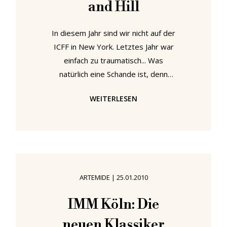
and Hill
bekanntesten Projekte ist sicherlich
In diesem Jahr sind wir nicht auf der
ICFF in New York. Letztes Jahr war
einfach zu traumatisch... Was
natürlich eine Schande ist, denn
unser Postfach ist voll von
WEITERLESEN
wunderbaren Shows und Produkten
- nicht zuletzt der Lampenkollektion
der neuen amerikanischen Lichtbude
Roll and Hill. Roll and Hill wurde von
(unserem persönlichen Highlight der
letzten ICFF) Jason Miller gegründet
ARTEMIDE
|
25.01.2010
und beherbergt ein breites
Spektrum zeitgenössischer
IMM Köln: Die
amerikanischer Designer wie
neuen Klassiker
Lindsey Adams Adelman, Paul