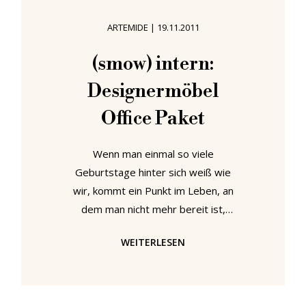
geschmälert, wenn wir jetzt sagen,
ARTEMIDE
|
19.11.2011
dass ein Großteil der neuen
Artemide Lampen architektonische
(smow) intern:
Leuchten sind - alle technisch sehr
Designermöbel
interessant, aber eben als Teil
Office Paket
Wenn man einmal so viele
Geburtstage hinter sich weiß wie
wir, kommt ein Punkt im Leben, an
dem man nicht mehr bereit ist,
Kompromisse in Bezug auf die
WEITERLESEN
Qualität neuer Anschaffungen
einzugehen. Sei es die Wahl eines
Autos, einer Fluglinie oder schlicht
eines neuen Haarschnitts. Erst recht