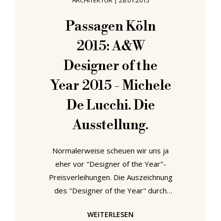
ARCHITEKTUR
|
28.01.2015
mehr als 30 Jahre nach ihrer
Entstehung die Geschmäcker so
Passagen Köln
teilen. Obwohl sie offiziell mit einer
2015: A&W
Ausstellung in der Arc '74 Galerie in
Mailand am Freitag, den 18.
Designer of the
Year 2015 - Michele
De Lucchi. Die
Ausstellung.
Normalerweise scheuen wir uns ja
eher vor "Designer of the Year"-
Preisverleihungen. Die Auszeichnung
des "Designer of the Year" durch
das deutsche Architektur- und
WEITERLESEN
Designmagazin A&W gehört