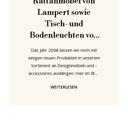
Rattanmöbel von
Lampert sowie
Tisch- und
Bodenleuchten von
Artemide
Das Jahr 2008 lassen wir noch mit
einigen neuen Produkten in unserem
Sortiment an Designmöbeln und -
accessoires ausklingen. Hier im Blog
präsentieren wir ein paar
WEITERLESEN
"Appetithäppchen". Es lohnt sich
jedoch auf alle Fälle auch noch einmal
selbstständig in unseren Angeboten
nach den Neuigkeiten zu stöbern.
Rattansessel von Lampert Für die
kommenden Wintermonate eignen