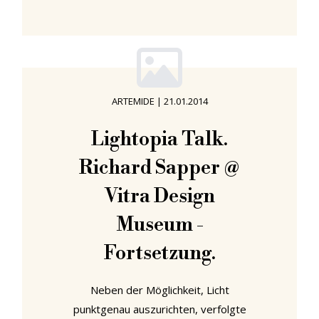
allerdings immer zu den
Höhepunkten auf dem Passagen
Designfestival in Köln. Das hängt
damit zusammen, dass der
Wettbewerb immer in einer
ARTEMIDE
|
21.01.2014
kompakten und dennoch
informativen Ausstellung des
Lightopia Talk.
jeweiligen Künstlers mündet. In
Richard Sapper @
einer Ausstellung, die vielleicht nie
wirklich unabhängig oder kritisch ist,
Vitra Design
aber immer
Museum -
Fortsetzung.
Neben der Möglichkeit, Licht
punktgenau auszurichten, verfolgte