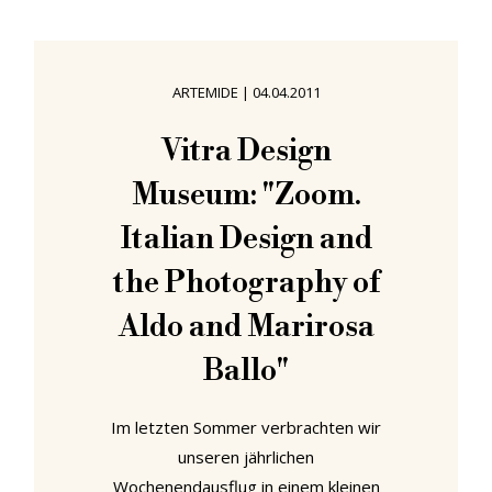
Lebensbereiche zu protestieren.
Aber: In den ersten Wochen des
Sommers waren alle im
ARTEMIDE
|
04.04.2011
(smow)Hauptquartier mit der
Vorbereitung und Herstellung des
Vitra Design
allerersten (smow)Katalogs
Museum: "Zoom.
beschäftigt. Ein realer gedruckter
Katalog! Auf Papier! Mit Tinte!
Italian Design and
the Photography of
Aldo and Marirosa
Ballo"
Im letzten Sommer verbrachten wir
unseren jährlichen
Wochenendausflug in einem kleinen