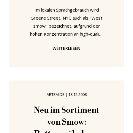
Im lokalen Sprachgebrauch wird
Greene Street, NYC auch als "West
smow" bezeichnet, aufgrund der
hohen Konzentration an high-quality
Designermöbelherstellern, die hier
WEITERLESEN
ihre Flagship Stores haben . Der
Artemide Laden, z.B., ist ein paar
Türen weiter die Straße runter von
USM Haller, gegenüber von USM
Haller ist Kartell - fast wie die
Navigationsleiste bei smow.de.
ARTEMIDE
|
18.12.2008
Tatsächlich konnten wir uns beim
Durchforsten von West smow nicht
Neu im Sortiment
des Gedankens erwehren, dass
von Smow:
lediglich Moormann fehlt. Dann
haben