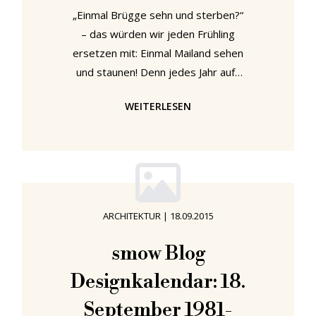
„Einmal Brügge sehn und sterben?“
– das würden wir jeden Frühling
ersetzen mit: Einmal Mailand sehen
und staunen! Denn jedes Jahr aufs
Neue tauchen wir ein in die
WEITERLESEN
faszinierende Welt der Milan Design
Week und lassen uns von den
neuesten Trends und kreativen
Visionen begeistern. Auch in diesem
Jahr sind wir wieder mittendrin –
bereit, uns mit unseren langjährigen
ARCHITEKTUR
|
18.09.2015
Partnern auszutauschen und die
Innovationen namhafter Designer
smow Blog
aus nächster Nähe zu erleben.
Designkalendar: 18.
Natürlich haben wir auch schon
unsere
September 1981-