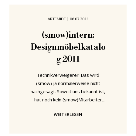
aber gilt diese Faustregel für die
Wahl eines neuen Bürostuhls.
ARTEMIDE
|
06.07.2011
Selbstverständlich gab es auch für
uns eine Zeit - so wie wahrscheinlich
(smow)intern:
für die meisten - als wir uns mit
Designmöbelkatalo
billigen, unbequemen Bürostühlen
g 2011
Technikverweigerer! Das wird
(smow) ja normalerweise nicht
nachgesagt. Soweit uns bekannt ist,
hat noch kein (smow)Mitarbeiter
einen iPad zertrümmert oder einen
WEITERLESEN
W-LAN Zugang gekappt um gegen
die schleichende und zwanghafte
Ausbreitung von Technologien in alle