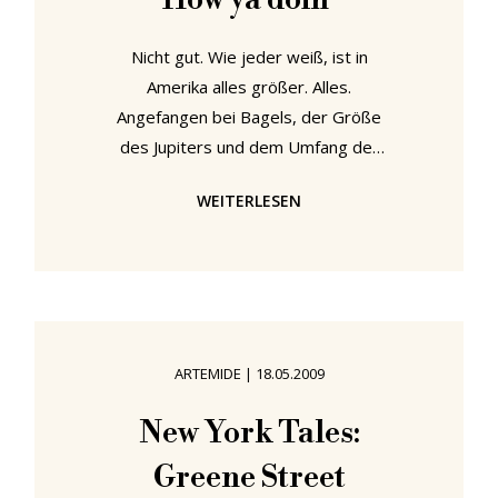
How ya doin’
am
Nicht gut. Wie jeder weiß, ist in
Amerika alles größer. Alles.
Angefangen bei Bagels, der Größe
des Jupiters und dem Umfang der
Manipulation, um den Einmarsch in
WEITERLESEN
den Irak zu rechtfertigen. Alles in
Amerika ist einfach größer als man
es sich eigentlich vorstellen kann.
Außer bei Möbelmessen. In Mailand
war z.B. der Artemide Stand so
groß, dass er nicht nur eine
ARTEMIDE
|
18.05.2009
zusätzliche Zeitzone brauchte, nein
in der Nordostecke haben Biologen
New York Tales:
sogar noch bisher völlig unbekannte
Greene Street
Primaten gefunden.