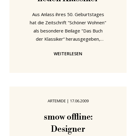
Aus Anlass ihres 50. Geburtstages
hat die Zeitschrift "Schöner Wohnen"
als besondere Beilage "Das Buch
der Klassiker“ herausgegeben,
indem die 400 besten Möbel und
WEITERLESEN
Wohnaccessoires des 20. und 21.
Jahrhunderts präsentiert werden.
Diese Klassiker wurden auch auf
dem Schöner-Wohnen-Stand hier in
Köln gezeigt. Neben bekannten
Produkten wie dem Vegetal von
ARTEMIDE
|
17.06.2009
Ronan and Erwan Bouroullec für
Vitra oder der Castore Lampe von
smow offline:
Huub Ubbens und Michele De Lucchi
Designer
für Artemide, zeigt die Ausstellung