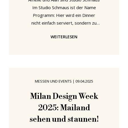
Im Studio Schmaus ist der Name
Programm: Hier wird ein Dinner
nicht einfach serviert, sondern zu
einem Erlebnis inszeniert. Vom
WEITERLESEN
Mobiliar über Accessoires bis hin zu
den kleinsten Details – jedes
Element fügt sich in eine
durchdachte Komposition, die
Geschmack, Design und Atmosphäre
auf einzigartige Weise vereint. So
MESSEN UND EVENTS
|
09.04.2025
wird jedes Event zu einem
Kunstwerk, bei dem kulinarischer
Milan Design Week
Genuss und ästhetische Gestaltung
2025: Mailand
perfekt miteinander harmonieren.
Amelie Büchner
sehen und staunen!