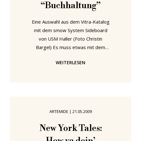
auch
“Buchhaltung”
Eine Auswahl aus dem Vitra-Katalog
mit dem smow System Sideboard
von USM Haller (Foto Christin
Bargel) Es muss etwas mit dem
Sommer zu tun haben: Nicht nur
WEITERLESEN
unsere Zeitungen und Zeitschriften
sind voll von Autoren, die ihre
Lieblings-Schmöker empfehlen, auch
Design Observer stellten ihre Lese-
Tips vor und Design Sojourn
veröffentlichten ihre "30 Essential
ARTEMIDE
|
21.05.2009
Books for Industrial Designers".
Ganz offensichtlich bereitet sich die
New York Tales:
Design-Welt auf einen langen,
heißen Sommer vor, den wir lesend