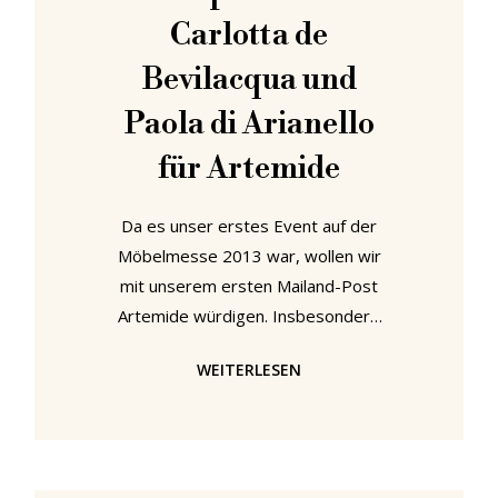
Unternehmen wie
Carlotta de
Bevilacqua und
Paola di Arianello
für Artemide
Da es unser erstes Event auf der
Möbelmesse 2013 war, wollen wir
mit unserem ersten Mailand-Post
Artemide würdigen. Insbesondere
Empatia von Carlotta de Bevilacqua
WEITERLESEN
und Paola di Arianello - für uns das
herausstechende Objekt der
Artemide Kollektion von 2013 - hat
es uns angetan. Das Lob für Carlotta
und Paolawird vielleicht etwas