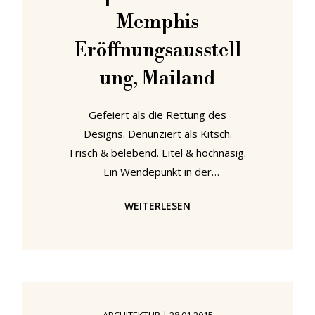
Memphis
Eröffnungsausstell
ung, Mailand
Gefeiert als die Rettung des
Designs. Denunziert als Kitsch.
Frisch & belebend. Eitel & hochnäsig.
Ein Wendepunkt in der
Designgeschichte. Eine
WEITERLESEN
vorbeigehende Modeerscheinung.
Es gibt wenig Architektur- und
Designbewegungen, die die
Geschmäcker so sehr teilten, wie
die Arbeiten der italienischen
Gruppe Memphis. Oder die noch