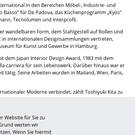
ternational in den Bereichen Möbel-, Industrie- und
lto Basso” für De Padova, das Küchenprogramm „Kyòs”
mann, Tecnolumen und Interprofil.
iner wandelbaren Form, dem Stahlgestell auf Rollen und
 ist in internationalen Designsammlungen vertreten,
Museum für Kunst und Gewerbe in Hamburg.
mit dem Japan Interior Design Award, 1983 mit dem
a carriera für sein Lebenswerk. Darüber hinaus war er
 tätig. Seine Arbeiten wurden in Mailand, Wien, Paris,
ernationaler Moderne verbindet, zählt Toshiyuki Kita zu
sign
r Website für Sie zu
 Grund werten wir
n
tzen. Wenn Sie hiermit
ien