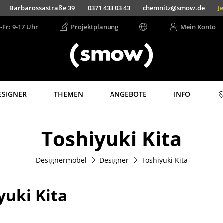
Barbarossastraße 39
0371 433 03 43
chemnitz@smow.de
Jet
-Fr: 9-17 Uhr
Projektplanung
Mein Konto
ESIGNER
THEMEN
ANGEBOTE
INFO
Aufbewahren
Licht
Toshiyuki Kita
Regale & Schränke
Hängeleuchten &
Deckenleuchten
Bücherregale
Tischleuchten
Designermöbel
Designer
Toshiyuki Kita
Wandregale
Schreibtischleuchten
Sideboards &
Kommoden
Stehleuchten &
yuki Kita
Leseleuchten
TV Möbel
Bodenleuchten
Beistell- &
Rollcontainer
Wandleuchten