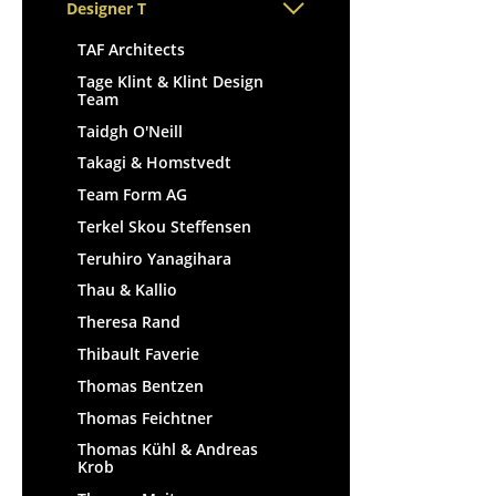
Stehpulte
Designer T
Hocker
Kindertische
Bänke & Liegen
TAF Architects
Gartentische
Sitzsäcke
Tage Klint & Klint Design
Servierwagen
Team
Gartenstühle
Einzelteile
Taidgh O'Neill
Kinderstühle
... alle Tische
Takagi & Homstvedt
Schaukelstühle
Team Form AG
Bürodrehstühle
Terkel Skou Steffensen
Konferenzstühle
Teruhiro Yanagihara
Bürosessel
Thau & Kallio
Einzelteile
Theresa Rand
... alle Sitzmöbel
Thibault Faverie
Thomas Bentzen
Thomas Feichtner
Thomas Kühl & Andreas
Krob