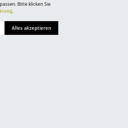
passen. Bitte klicken Sie
ärung
.
Alles akzeptieren
de
Store vor Ort kontaktieren
Unternehmen
Über uns
smow vor Ort
Katalog
Jobs bei smow
Arbeiten bei smow
Newsletter
Journal
Kundenurteile
Presse
ln
Impressum
nstanz
Stores
ipzig