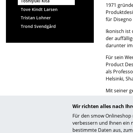
Toshiyuki Kita
1971 gründet
Tove Kindt Larsen
Produktdesi
Tristan Lohner
für Disegno
Trond Svendgård
Ikonisch ist
der auffälli
darunter im
Für sein We
Product Des
als Professo
Helsinki, Sh
Mit seiner g
den prägen
Wir richten alles nach I
Für den smow Onlineshop nu
verbessern und Ihnen ein 
bestimmte Daten aus, zum 