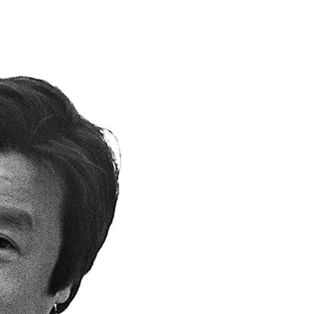
Decken
Kissen
Teppiche
Vorhänge
... alle Accessoires
Büro
Arbeitsplatz
Management Büro
Konferenzraum