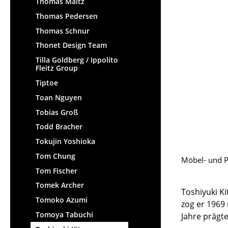
Thomas Maitz
Thomas Pedersen
Thomas Schnur
Thonet Design Team
Tilla Goldberg / Ippolito
Fleitz Group
Tiptoe
Toan Nguyen
Tobias Groß
Todd Bracher
Tokujin Yoshioka
Tom Chung
Möbel- und P
Tom Fischer
Tomek Archer
Toshiyuki K
Tomoko Azumi
zog er 1969
Tomoya Tabuchi
Jahre prägt