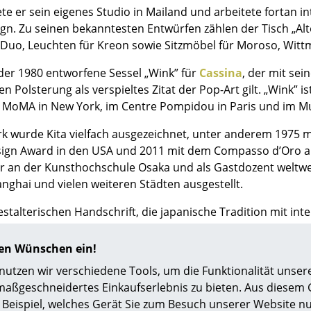
Richard Lampert
Ludwig Mies van der Rohe
e er sein eigenes Studio in Mailand und arbeitete fortan in
Thonet
Marcel Breuer
gn. Zu seinen bekanntesten Entwürfen zählen der Tisch „A
 Duo, Leuchten für Kreon sowie Sitzmöbel für Moroso, Witt
USM Haller
Philippe Starck
Vitra
Verner Panton
 der 1980 entworfene Sessel „Wink” für
Cassina
, der mit se
... alle Hersteller A-Z
... alle Designer A-Z
gen Polsterung als verspieltes Zitat der Pop-Art gilt. „Wink”
 MoMA in New York, im Centre Pompidou in Paris und im 
Neu bei smow
rk wurde Kita vielfach ausgezeichnet, unter anderem 1975 
Inspiration
ign Award in den USA und 2011 mit dem Compasso d’Oro all
Special Editions
r an der Kunsthochschule Osaka und als Gastdozent weltweit
Designklassiker
anghai und vielen weiteren Städten ausgestellt.
Frauen im Design
Bauhaus Design
estalterischen Handschrift, die japanische Tradition mit int
den Designern der Gegenwart.
Midcentury Design
hren Wünschen ein!
Skandinavisches De
Italienisches Design
tzen wir verschiedene Tools, um die Funktionalität unsere
maßgeschneidertes Einkaufserlebnis zu bieten. Aus diesem
Nachhaltiges Desig
Beispiel, welches Gerät Sie zum Besuch unserer Website nu
Natürliche Material