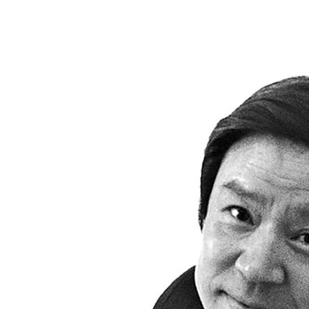
Barmöbel
Outdoor-Leuchten
Garderoben
Akkuleuchten
Kleinaufbewahrung
... alle Leuchten
Einzelteile
... alle Aufbewahrungsmöbel
USM Haller Konfigurator
Zuhause
Wohnzimmer
Esszimmer
Schlafzimmer