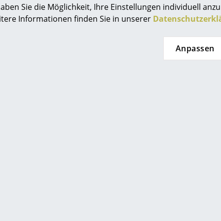
aben Sie die Möglichkeit, Ihre Einstellungen individuell anzu
Farbwelten
itere Informationen finden Sie in unserer
Datenschutzerkl
Das Original
Geschenkideen
0341 2222 88 10
Anpassen
service@smow.
Mo-Fr: 9-17 Uhr
ervice
ontakt
ezahlung
ersand
AQ
ückgabe & Umtausch
sere Vorteile auf einen Blick
GB
eten Ihnen
smow Stores
atenschutz
enlosen Versand nach
Berlin
Kö
tschland
Chemnitz
Ko
elle Lieferung
Projektplanung
Düsseldorf
Le
age Rückgaberecht