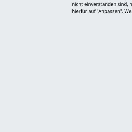
nicht einverstanden sind, h
hierfür auf "Anpassen". We
S
K
B
V
F
R
Un
A
Hilfe & Service
Wir bi
D
Kontakt
Kost
Deu
Bezahlung
Schn
Versand
30 T