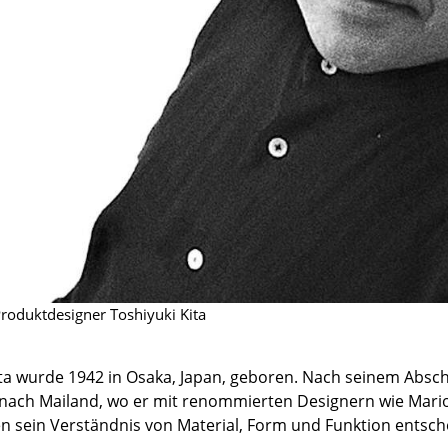
Kinderzimmer
Arbeitszimmer
Diele
Badezimmer
Stauraum
Balkon & Garten
Hersteller
Designer
Artemide
Alvar Aalto
Cassina
Arne Jacobsen
Fritz Hansen
Charles & Ray Eames
roduktdesigner Toshiyuki Kita
HAY
Eero Saarinen
Knoll International
Egon Eiermann
Louis Poulsen
Eileen Gray
ita wurde 1942 in Osaka, Japan, geboren. Nach seinem Absch
 nach Mailand, wo er mit renommierten Designern wie Mario
Muuto
Jean Prouvé
en sein Verständnis von Material, Form und Funktion entsch
Nils Holger Moormann
Le Corbusier