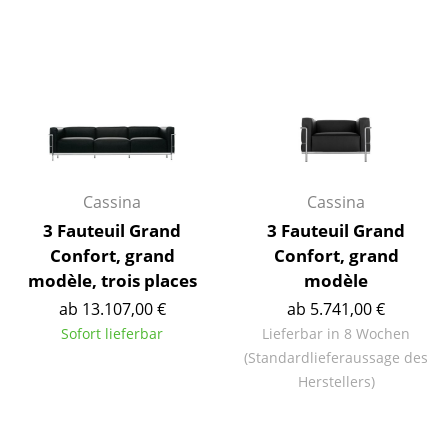
Spiegel
Figuren & Miniaturen
Vasen
Tabletts
Büroutensilien
Cassina
Cassina
Aufbewahrungsboxen
3 Fauteuil Grand
3 Fauteuil Grand
Confort, grand
Confort, grand
Decken
modèle, trois places
modèle
Kissen
ab 13.107,00 €
ab 5.741,00 €
Sofort lieferbar
Lieferbar in 8 Wochen
Teppiche
(Standardlieferaussage des
Herstellers)
Vorhänge
... alle Accessoires