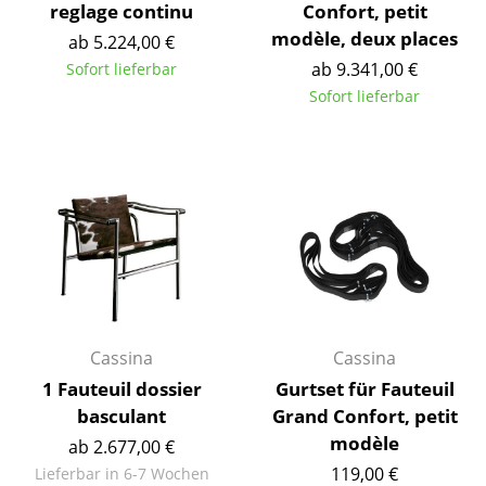
reglage continu
Confort, petit
Kleinaufbewahrung
modèle, deux places
ab 5.224,00 €
Einzelteile
ab 9.341,00 €
Sofort lieferbar
Sofort lieferbar
... alle Aufbewahrungsmöbel
Licht
Hängeleuchten & Deckenleuchten
Tischleuchten
Schreibtischleuchten
Stehleuchten & Leseleuchten
Cassina
Cassina
Bodenleuchten
1 Fauteuil dossier
Gurtset für Fauteuil
basculant
Grand Confort, petit
Wandleuchten
modèle
ab 2.677,00 €
Outdoor-Leuchten
119,00 €
Lieferbar in 6-7 Wochen