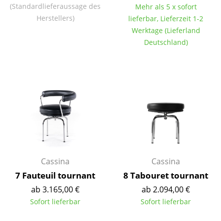
(Standardlieferaussage des
Mehr als 5 x sofort
Akkuleuchten
Herstellers)
lieferbar, Lieferzeit 1-2
... alle Leuchten
Werktage (Lieferland
Deutschland)
Betten
Doppelbetten
Einzelbetten
Stapelbetten
Kinderbetten
Nachttische & Bettzubehör
Cassina
Cassina
... alle Betten
7 Fauteuil tournant
8 Tabouret tournant
ab 3.165,00 €
ab 2.094,00 €
Accessoires
Sofort lieferbar
Sofort lieferbar
Uhren