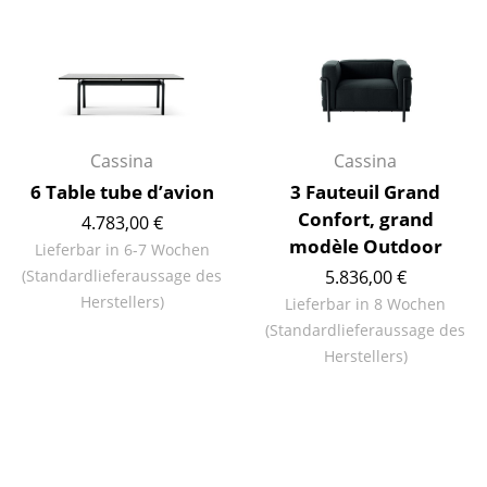
Büro
Arbeitsplatz
Management Büro
Cassina
Cassina
Konferenzraum
6 Table tube d’avion
3 Fauteuil Grand
Empfang
Confort, grand
4.783,00 €
modèle Outdoor
Lieferbar in 6-7 Wochen
Cafeteria
(Standardlieferaussage des
5.836,00 €
Branchenlösungen
Herstellers)
Lieferbar in 8 Wochen
(Standardlieferaussage des
Sicheres Arbeiten
Herstellers)
Hersteller & Designer
Hersteller