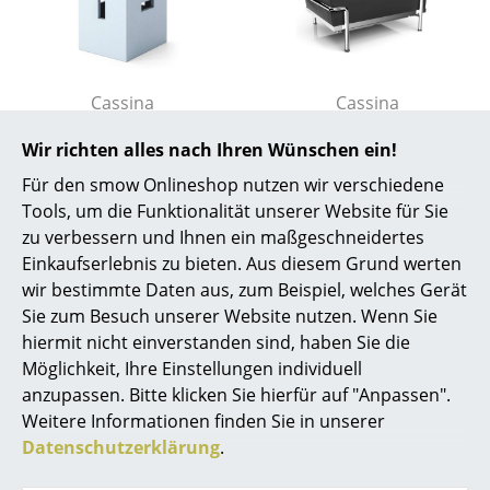
... alle Hersteller A-Z
Designer
Cassina
Cassina
Alvar Aalto
LC14
2 Ottomane
Wir richten alles nach Ihren Wünschen ein!
Hocker/Beistelltisch
ab 2.820,00 €
Arne Jacobsen
Für den smow Onlineshop nutzen wir verschiedene
ab 969,00 €
Lieferbar in 9 Wochen
Tools, um die Funktionalität unserer Website für Sie
Charles & Ray Eames
(Standardlieferaussage des
Lieferbar in 10 Wochen
zu verbessern und Ihnen ein maßgeschneidertes
Herstellers)
(Standardlieferaussage des
Einkaufserlebnis zu bieten. Aus diesem Grund werten
Eero Saarinen
Herstellers)
wir bestimmte Daten aus, zum Beispiel, welches Gerät
Egon Eiermann
Sie zum Besuch unserer Website nutzen. Wenn Sie
hiermit nicht einverstanden sind, haben Sie die
Eileen Gray
Möglichkeit, Ihre Einstellungen individuell
Über die Le Corbusier®, Pierre
anzupassen. Bitte klicken Sie hierfür auf "Anpassen".
Jean Prouvé
Jeanneret®, Charlotte Perriand®”
Weitere Informationen finden Sie in unserer
Le Corbusier
Datenschutzerklärung
.
– Cassina iMaestri Collection
Ludwig Mies van der Rohe