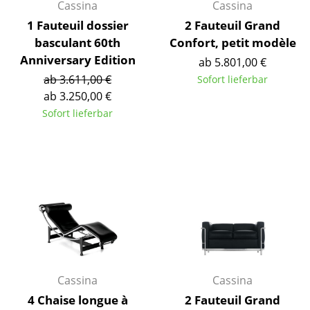
Cassina
Cassina
Einzelteile
1 Fauteuil dossier
2 Fauteuil Grand
... alle Tische
basculant 60th
Confort, petit modèle
Anniversary Edition
ab 5.801,00 €
Aufbewahren
ab 3.611,00 €
Sofort lieferbar
ab 3.250,00 €
Regale & Schränke
Sofort lieferbar
Bücherregale
Wandregale
Sideboards & Kommoden
TV Möbel
Beistell- & Rollcontainer
Barmöbel
Cassina
Cassina
Garderoben
4 Chaise longue à
2 Fauteuil Grand