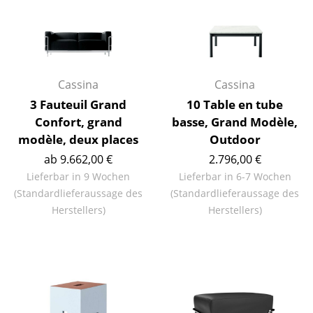
Artemide
Cassina
Fritz Hansen
HAY
Cassina
Cassina
3 Fauteuil Grand
10 Table en tube
Knoll International
Confort, grand
basse, Grand Modèle,
modèle, deux places
Outdoor
Louis Poulsen
ab 9.662,00 €
2.796,00 €
Muuto
Lieferbar in 9 Wochen
Lieferbar in 6-7 Wochen
(Standardlieferaussage des
(Standardlieferaussage des
Nils Holger Moormann
Herstellers)
Herstellers)
Richard Lampert
Thonet
USM Haller
Vitra