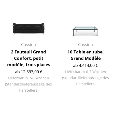
Räume
Zuhause
Wohnzimmer
Esszimmer
Cassina
Cassina
Schlafzimmer
2 Fauteuil Grand
10 Table en tube,
Confort, petit
Grand Modèle
Kinderzimmer
modèle, trois places
ab 4.414,00 €
Arbeitszimmer
ab 12.393,00 €
Lieferbar in 6-7 Wochen
(Standardlieferaussage des
Lieferbar in 7-8 Wochen
Diele
Herstellers)
(Standardlieferaussage des
Badezimmer
Herstellers)
Stauraum
Balkon & Garten