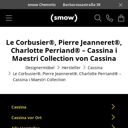
Direkt zum Inhalt
urfürstendamm 100
smow Chemnitz
Barbarossastraße 39
smow Frankfurt
smow Essen
smow Schwarzwald
smow Nürnberg
smow München
smow Freiburg
smow Kempten
smow Düsseldorf
smow Hannover
smow Stuttgart
smow Konstanz
smow Solothurn
smow Hamburg
smow Mainz
smow Köln
smow Leipzig
Rütte
Ha
L
H
I
Produkte
Le Corbusier®, Pierre Jeanneret®,
Sitzmöbel
Charlotte Perriand® – Cassina i
Esszimmerstühle
Maestri Collection von Cassina
Sofas
Designermöbel
Hersteller
Cassina
Le Corbusier®, Pierre Jeanneret®, Charlotte Perriand® –
Sessel
Cassina i Maestri Collection
Loungesessel
Stühle
Cassina
Freischwinger
Cassina vor Ort
Barhocker