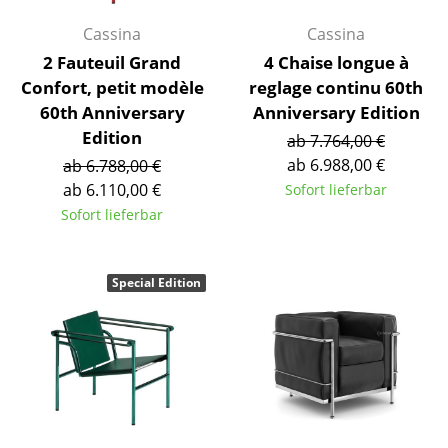
Tische
Cassina
Cassina
2 Fauteuil Grand
4 Chaise longue à
Esstische
Confort, petit modèle
reglage continu 60th
Beistelltische
60th Anniversary
Anniversary Edition
Edition
ab 7.764,00 €
Couchtische
ab 6.988,00 €
ab 6.788,00 €
Schreibtische
ab 6.110,00 €
Sofort lieferbar
Sofort lieferbar
Sekretäre & PC-Tische
Konferenztische
Special Edition
Stehtische & Stehpulte
Kindertische
Gartentische
Servierwagen