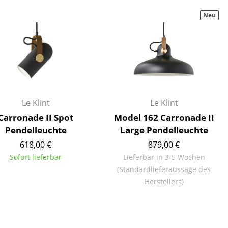
Decken
Neu
Kissen
Teppiche
Vorhänge
... alle Accessoires
Le Klint
Le Klint
Carronade II Spot
Model 162 Carronade II
Pendelleuchte
Large Pendelleuchte
618,00 €
879,00 €
Sofort lieferbar
Lieferbar in 3-5 Wochen
(Standardlieferaussage des
Büro
Herstellers)
Arbeitsplatz
Management Büro
Konferenzraum