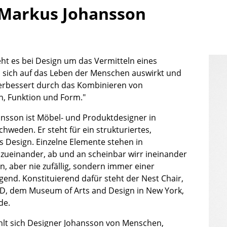
Kinderzimmer
Markus Johansson
Arbeitszimmer
Diele
Badezimmer
eht es bei Design um das Vermitteln eines
Stauraum
s sich auf das Leben der Menschen auswirkt und
Balkon & Garten
verbessert durch das Kombinieren von
n, Funktion und Form."
Hersteller
Designer
nsson ist Möbel- und Produktdesigner in
Artemide
Alvar Aalto
hweden. Er steht für ein strukturiertes,
Cassina
Arne Jacobsen
 Design. Einzelne Elemente stehen in
Fritz Hansen
Charles & Ray Eames
zueinander, ab und an scheinbar wirr ineinander
HAY
Eero Saarinen
, aber nie zufällig, sondern immer einer
Knoll International
Egon Eiermann
gend. Konstituierend dafür steht der Nest Chair,
Louis Poulsen
Eileen Gray
, dem Museum of Arts and Design in New York,
de.
Muuto
Jean Prouvé
Nils Holger Moormann
Le Corbusier
fühlt sich Designer Johansson von Menschen,