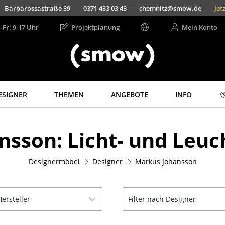
Barbarossastraße 39
0371 433 03 43
chemnitz@smow.de
Jet
-Fr: 9-17 Uhr
Projektplanung
Mein Konto
ESIGNER
THEMEN
ANGEBOTE
INFO
Aufbewahren
Licht
nsson: Licht- und Leuc
Regale & Schränke
Hängeleuchten &
Deckenleuchten
Bücherregale
Tischleuchten
Designermöbel
Designer
Markus Johansson
Wandregale
Schreibtischleuchten
Sideboards &
Kommoden
Stehleuchten &
Leseleuchten
Hersteller
Filter nach Designer
TV Möbel
Bodenleuchten
Beistell- &
Rollcontainer
Wandleuchten