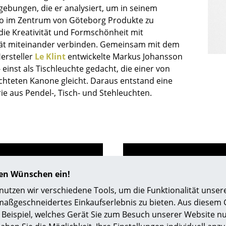
Richard Lampert
Ludwig Mies van der Rohe
ebungen, die er analysiert, um in seinem
Thonet
Marcel Breuer
o im Zentrum von Göteborg Produkte zu
 die Kreativität und Formschönheit mit
USM Haller
Philippe Starck
tät miteinander verbinden. Gemeinsam mit dem
Vitra
Verner Panton
ersteller
Le Klint
entwickelte Markus Johansson
... alle Hersteller A-Z
... alle Designer A-Z
 einst als Tischleuchte gedacht, die einer von
chteten Kanone gleicht. Daraus entstand eine
Neu bei smow
ie aus Pendel-, Tisch- und Stehleuchten.
Inspiration
Special Editions
Designklassiker
Frauen im Design
Bauhaus Design
Midcentury Design
hren Wünschen ein!
Skandinavisches De
tzen wir verschiedene Tools, um die Funktionalität unsere
Italienisches Design
0341 2222 88 10
maßgeschneidertes Einkaufserlebnis zu bieten. Aus diesem
service@smow.
Nachhaltiges Desig
Mo-Fr: 9-17 Uhr
Beispiel, welches Gerät Sie zum Besuch unserer Website nu
Natürliche Material