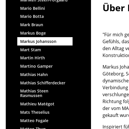
Über 
Mario Bellini
Mario Botta
Mark Braun
Markus Boge
"Für mich g
Gefühls, da
Markus Johansson
den Alltag 
Mart Stam
Konstruktio
Martin Hirth
Martino Gamper
Markus Joha
Göteborg, Sc
Mathias Hahn
dynamisches
Mathias Schifferdecker
Verbindung 
Mathias Steen
verschlungen
Rasmussen
Richtung fol
Mathieu Matégot
der vom MAD
Mats Theselius
gekauft wur
Matteo Fogale
Inspiriert 
Matteo Thun