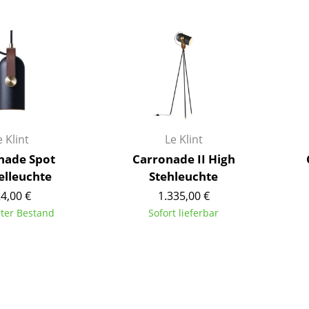
Barmöbel
Outdoor-Leuchten
Garderoben
Akkuleuchten
Kleinaufbewahrung
... alle Leuchten
Einzelteile
... alle Aufbewahrungsmöbel
USM Haller Konfigurator
e Klint
Le Klint
nade Spot
Carronade II High
elleuchte
Stehleuchte
4,00 €
1.335,00 €
rter Bestand
Sofort lieferbar
Zuhause
Wohnzimmer
Esszimmer
Schlafzimmer