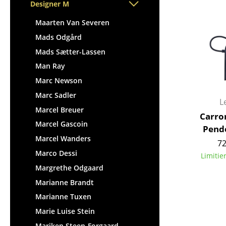
Stehpulte
Designer M
Hocker
Kindertische
Bänke & Liegen
Maarten Van Severen
Gartentische
Sitzsäcke
Mads Odgård
Servierwagen
Gartenstühle
Mads Sætter-Lassen
Einzelteile
Kinderstühle
Man Ray
... alle Tische
Schaukelstühle
Marc Newson
Bürodrehstühle
Marc Sadler
L
Konferenzstühle
Marcel Breuer
Carro
Bürosessel
Marcel Gascoin
Pend
Einzelteile
Marcel Wanders
72
... alle Sitzmöbel
Marco Dessi
Limitie
Margrethe Odgaard
Marianne Brandt
Marianne Tuxen
Marie Luise Stein
Mariken Steen-Forgaard