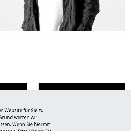
sign
r Website für Sie zu
 Grund werten wir
de
Store vor Ort kontaktieren
n
tzen. Wenn Sie hiermit
ien