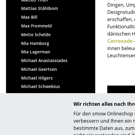
Dingen, Umg
Mattias Ståhlbom
Designstudi
Max Bill
erschaffen,
Max Frommeld
Funktionali
dänischen H
Mette Schelde
Carronade
-
Mia Hamborg
innen beleu
Mia Lagerman
Leuchtenser
Michael Anastassiades
Michael Geertsen
Michael Hilgers
Michael Schwebius
Michael Thonet
Wir richten alles nach I
Michel Charlot
Michele De Lucchi
Für den smow Onlineshop nu
verbessern und Ihnen ein 
Midgard Werkdesign
bestimmte Daten aus, zum 
Mika Tolvanen