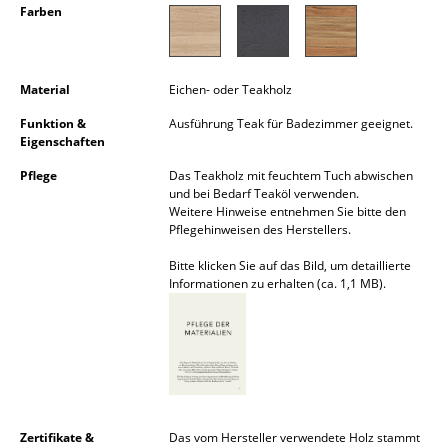
Farben
Kleinaufbewahrung
Einzelteile
Material
Eichen- oder Teakholz
... alle Aufbewahrungsmöbel
Funktion &
Ausführung Teak für Badezimmer geeignet.
Eigenschaften
Licht
Pflege
Das Teakholz mit feuchtem Tuch abwischen
Hängeleuchten & Deckenleuchten
und bei Bedarf Teaköl verwenden.
Weitere Hinweise entnehmen Sie bitte den
Tischleuchten
Pflegehinweisen des Herstellers.
Schreibtischleuchten
Bitte klicken Sie auf das Bild, um detaillierte
Informationen zu erhalten (ca. 1,1 MB).
Stehleuchten & Leseleuchten
Bodenleuchten
Wandleuchten
Outdoor-Leuchten
Zertifikate &
Das vom Hersteller verwendete Holz stammt