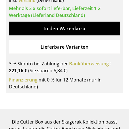
inkl.
Versand
(Deutschland)
Tische
Mehr als 3 x sofort lieferbar, Lieferzeit 1-2
Werktage (Lieferland Deutschland)
Esstische
In den Warenkorb
Beistelltische
Couchtische
Lieferbare Varianten
Schreibtische
3 % Skonto bei Zahlung per
Banküberweisung
:
Sekretäre & PC-Tische
221,16 €
(Sie sparen
6,84 €
)
Konferenztische
Finanzierung
mit 0 % für 12 Monate (nur in
Deutschland)
Stehtische & Stehpulte
Kindertische
Gartentische
Die Cutter Box aus der Skagerak Kollektion passt
Servierwagen
perfekt unter die Cutter Bench von Niels Hvass und