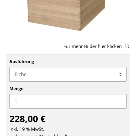
Hocker
Bänke & Liegen
Sitzsäcke
Gartenstühle
Für mehr Bilder hier klicken
Kinderstühle
Ausführung
Schaukelstühle
Bürodrehstühle
Menge
Konferenzstühle
Bürosessel
228,00 €
Einzelteile
inkl. 19 % MwSt.
... alle Sitzmöbel