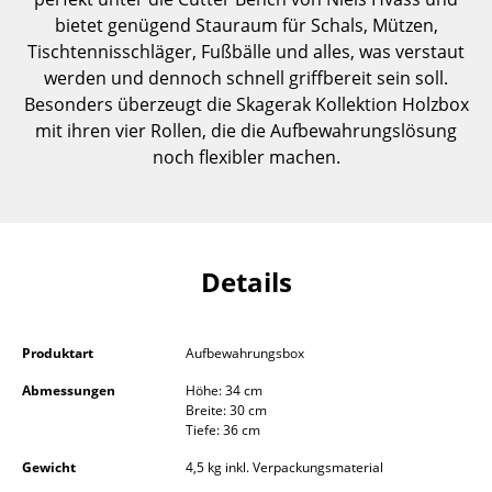
Einzelteile
bietet genügend Stauraum für Schals, Mützen,
Tischtennisschläger, Fußbälle und alles, was verstaut
... alle Tische
werden und dennoch schnell griffbereit sein soll.
Besonders überzeugt die Skagerak Kollektion Holzbox
Aufbewahren
mit ihren vier Rollen, die die Aufbewahrungslösung
noch flexibler machen.
Regale & Schränke
Bücherregale
Wandregale
Details
Sideboards & Kommoden
TV Möbel
Produktart
Aufbewahrungsbox
Beistell- & Rollcontainer
Abmessungen
Höhe: 34 cm
Breite: 30 cm
Barmöbel
Tiefe: 36 cm
Garderoben
Gewicht
4,5 kg inkl. Verpackungsmaterial