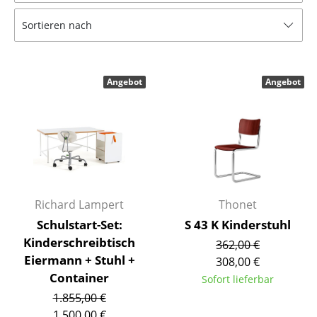
Tische
Sortieren nach
Esstische
Beistelltische
Angebot
Angebot
Couchtische
Schreibtische
Sekretäre & PC-Tische
Konferenztische
Richard Lampert
Thonet
Stehtische & Stehpulte
Schulstart-Set:
S 43 K Kinderstuhl
Kinderschreibtisch
362,00 €
Kindertische
Eiermann + Stuhl +
308,00 €
Gartentische
Container
Sofort lieferbar
1.855,00 €
Servierwagen
1.500,00 €