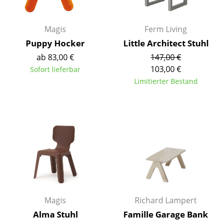
Spiegel
Magis
Ferm Living
Figuren & Miniaturen
Puppy Hocker
Little Architect Stuhl
Vasen
ab 83,00 €
147,00 €
103,00 €
Sofort lieferbar
Tabletts
Limitierter Bestand
Büroutensilien
Aufbewahrungsboxen
Decken
Kissen
Teppiche
Vorhänge
Magis
Richard Lampert
... alle Accessoires
Alma Stuhl
Famille Garage Bank