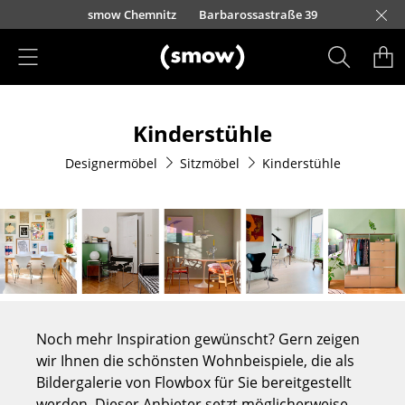
Direkt zum Inhalt
urfürstendamm 100
smow Chemnitz
Barbarossastraße 39
smow Frankfurt
smow Essen
smow Schwarzwald
smow Nürnberg
smow München
smow Freiburg
smow Kempten
smow Düsseldorf
smow Hannover
smow Stuttgart
smow Konstanz
smow Solothurn
smow Hamburg
smow Mainz
smow Köln
smow Leipzig
Rütte
Ha
L
H
I
Produkte
Kinderstühle
Sitzmöbel
Designermöbel
Sitzmöbel
Kinderstühle
Esszimmerstühle
Sofas
Sessel
Loungesessel
Stühle
Noch mehr Inspiration gewünscht? Gern zeigen
Freischwinger
wir Ihnen die schönsten Wohnbeispiele, die als
Bildergalerie von Flowbox für Sie bereitgestellt
Barhocker
werden. Dieser Anbieter setzt möglicherweise