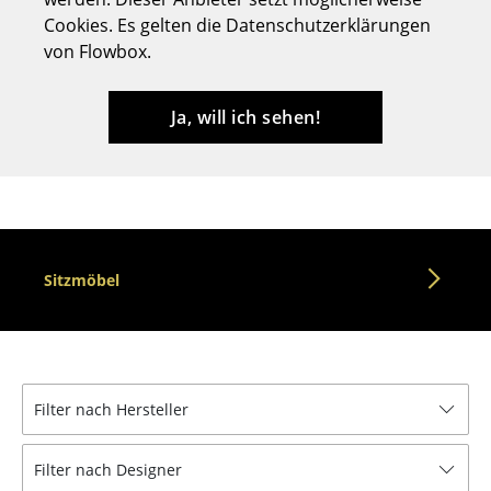
Cookies. Es gelten die Datenschutzerklärungen
Hocker
von Flowbox.
Bänke & Liegen
Sitzsäcke
Ja, will ich sehen!
Gartenstühle
Kinderstühle
Schaukelstühle
Sitzmöbel
Bürodrehstühle
Konferenzstühle
Bürosessel
Filter nach Hersteller
Einzelteile
... alle Sitzmöbel
Filter nach Designer