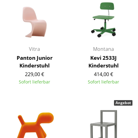
Akkuleuchten
... alle Leuchten
Betten
Doppelbetten
Vitra
Montana
Einzelbetten
Panton Junior
Kevi 2533J
Kinderstuhl
Kinderstuhl
Stapelbetten
229,00 €
414,00 €
Kinderbetten
Sofort lieferbar
Sofort lieferbar
Nachttische & Bettzubehör
Angebot
... alle Betten
Accessoires
Uhren