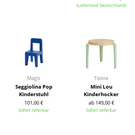
Kleinaufbewahrung
(Lieferland Deutschland)
Einzelteile
... alle Aufbewahrungsmöbel
Licht
Hängeleuchten & Deckenleuchten
Tischleuchten
Magis
Tiptoe
Schreibtischleuchten
Seggiolina Pop
Mini Lou
Stehleuchten & Leseleuchten
Kinderstuhl
Kinderhocker
101,00 €
ab 149,00 €
Bodenleuchten
Sofort lieferbar
Sofort lieferbar
Wandleuchten
Outdoor-Leuchten