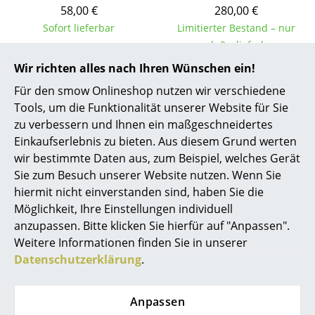
58,00 €
280,00 €
Räume
Sofort lieferbar
Limitierter Bestand – nur
noch 2 x lieferbar,
Zuhause
Lieferzeit 1-2 Werktage
Wir richten alles nach Ihren Wünschen ein!
(Lieferland Deutschland)
Wohnzimmer
Für den smow Onlineshop nutzen wir verschiedene
Tools, um die Funktionalität unserer Website für Sie
Esszimmer
zu verbessern und Ihnen ein maßgeschneidertes
Schlafzimmer
Einkaufserlebnis zu bieten. Aus diesem Grund werten
wir bestimmte Daten aus, zum Beispiel, welches Gerät
Kinderzimmer
Sie zum Besuch unserer Website nutzen. Wenn Sie
hiermit nicht einverstanden sind, haben Sie die
Arbeitszimmer
Möglichkeit, Ihre Einstellungen individuell
Diele
anzupassen. Bitte klicken Sie hierfür auf "Anpassen".
Weitere Informationen finden Sie in unserer
Artek
Carl Hansen & Søn
Badezimmer
Datenschutzerklärung
.
Kinderstuhl N65
ND54 Hochstuhl
Stauraum
ab 433,00 €
ab 702,00 €
Anpassen
Balkon & Garten
Sofort lieferbar
Lieferbar in 8 Wochen