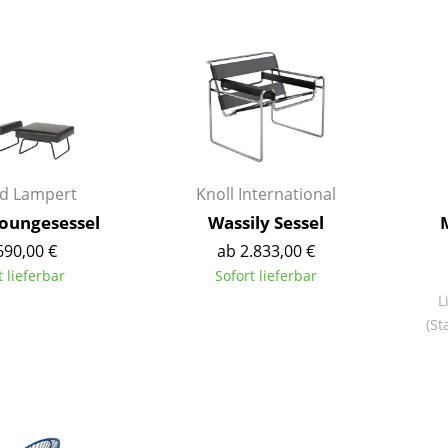
Farbwelten
Das Original
Geschenkideen
ervice
ontakt
ezahlung
rd Lampert
Knoll International
ersand
Loungesessel
Wassily Sessel
AQ
690,00 €
ab 2.833,00 €
ückgabe & Umtausch
t lieferbar
Sofort lieferbar
sere Vorteile auf einen Blick
L
(St
GB
atenschutz
Projektplanung