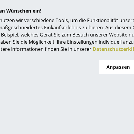
Einrichtungsberatung
hren Wünschen ein!
Referenzen
tzen wir verschiedene Tools, um die Funktionalität unsere
maßgeschneidertes Einkaufserlebnis zu bieten. Aus diesem
smow Kompass
Beispiel, welches Gerät Sie zum Besuch unserer Website nu
aben Sie die Möglichkeit, Ihre Einstellungen individuell anzu
lco Design
Knoll International
itere Informationen finden Sie in unserer
Datenschutzerkl
Chair Classic
Barcelona Sessel Relax
B
Jah
469,00 €
ab 7.685,00 €
422,00 €
Anpassen
Sofort lieferbar
t lieferbar