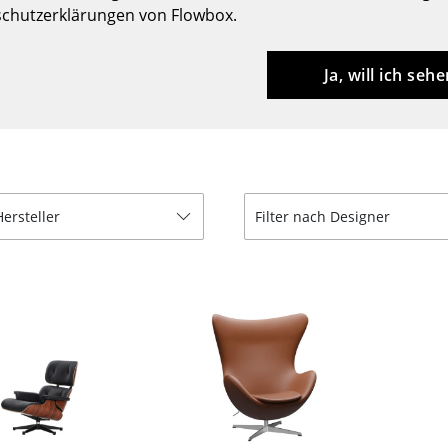
chutzerklärungen von Flowbox.
Barmöbel
Outdoor-Leuchten
Garderoben
Akkuleuchten
Ja, will ich sehe
Kleinaufbewahrung
... alle Leuchten
Einzelteile
... alle Aufbewahrungsmöbel
USM Haller Konfigurator
Hersteller
Filter nach Designer
Zuhause
Wohnzimmer
Esszimmer
Schlafzimmer