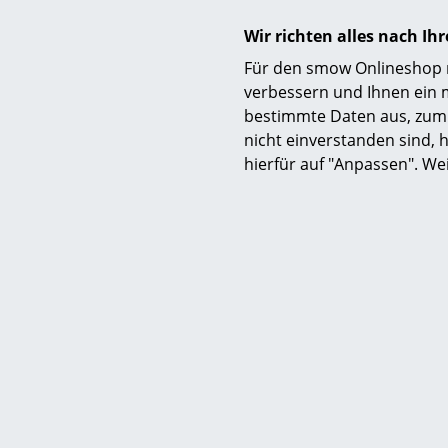
Wir richten alles nach I
Für den smow Onlineshop nu
verbessern und Ihnen ein 
bestimmte Daten aus, zum 
nicht einverstanden sind, h
Acapu
hierfür auf "Anpassen". We
Acapulco 
ab 
ab 
Sofor