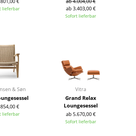
.801,00 €
ab 4.004,00 €
Richard Lampert
Ludwig Mies van der Rohe
ab 3.403,00 €
t lieferbar
Thonet
Marcel Breuer
Sofort lieferbar
USM Haller
Philippe Starck
Vitra
Verner Panton
... alle Hersteller A-Z
... alle Designer A-Z
Neu bei smow
Inspiration
Special Editions
Designklassiker
Frauen im Design
ansen & Søn
Vitra
Bauhaus Design
ungesessel
Grand Relax
Midcentury Design
Loungesessel
.854,00 €
Skandinavisches De
ab 5.670,00 €
t lieferbar
Italienisches Design
Sofort lieferbar
Nachhaltiges Desig
Natürliche Material