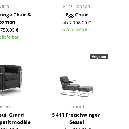
Kinderzimmer
Vitra
Fritz Hansen
Arbeitszimmer
unge Chair &
Egg Chair
Diele
toman
ab 7.198,00 €
Badezimmer
.759,00 €
Sofort lieferbar
Stauraum
t lieferbar
Balkon & Garten
Hersteller
Designer
Angebot
Artemide
Alvar Aalto
Cassina
Arne Jacobsen
Fritz Hansen
Charles & Ray Eames
HAY
Eero Saarinen
Knoll International
Egon Eiermann
assina
Thonet
Louis Poulsen
Eileen Gray
euil Grand
S 411 Freischwinger-
Muuto
Jean Prouvé
 petit modèle
Sessel
Nils Holger Moormann
Le Corbusier