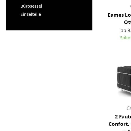
Bürosessel
Eames Lo
Einzelteile
Ot
ab 8
Sofor
C
2 Faut
Confort,