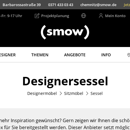
Barbarossastraße 39
0371 433 03 43
chemnitz@smow.de
Jet
-Fr: 9-17 Uhr
Projektplanung
Mein Konto
ESIGNER
THEMEN
ANGEBOTE
INFO
Aufbewahren
Licht
Designersessel
Regale & Schränke
Hängeleuchten &
Deckenleuchten
Bücherregale
Tischleuchten
Designermöbel
Sitzmöbel
Sessel
Wandregale
Schreibtischleuchten
Sideboards &
Kommoden
Stehleuchten &
Leseleuchten
TV Möbel
ehr Inspiration gewünscht? Gern zeigen wir Ihnen die schön
Bodenleuchten
Beistell- &
x für Sie bereitgestellt werden. Dieser Anbieter setzt mögli
Rollcontainer
Wandleuchten