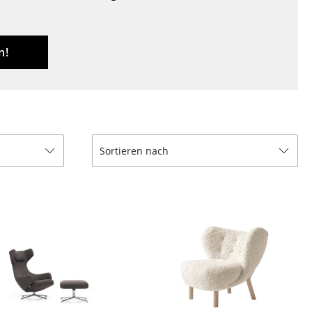
Decken
Kissen
Teppiche
n!
Vorhänge
... alle Accessoires
Sortieren nach
Büro
Arbeitsplatz
Management Büro
Konferenzraum