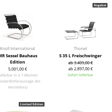
Angebot
Unternehmen
Über uns
smow vor Ort
Knoll International
Thonet
Katalog
MR Sessel Bauhaus
S 35 L Freischwinger
Jobs bei smow
Edition
ab 3.409,00 €
Arbeiten bei smow
ab 2.897,00 €
5.001,00 €
Sofort lieferbar
Newsletter
ieferbar in 6-7 Wochen
andardlieferaussage des
Journal
Herstellers)
Presse
Impressum
Limited Edition
Stores