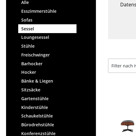
Stehpulte
Alle
Hocker
Datens
Kindertische
Esszimmerstühle
Bänke & Liegen
Gartentische
Sofas
Sitzsäcke
Servierwagen
Sessel
Gartenstühle
Einzelteile
Loungesessel
Kinderstühle
... alle Tische
Stühle
Schaukelstühle
Bürodrehstühle
Freischwinger
Konferenzstühle
Barhocker
Filter nach 
Bürosessel
Hocker
Einzelteile
Bänke & Liegen
... alle Sitzmöbel
Sitzsäcke
Gartenstühle
Kinderstühle
Schaukelstühle
Bürodrehstühle
Konferenzstühle