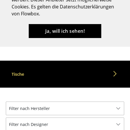
Cookies. Es gelten die Datenschutzerklärungen
Hocker
von Flowbox.
Bänke & Liegen
Sitzsäcke
Ja, will ich sehen!
Gartenstühle
Kinderstühle
Schaukelstühle
Tische
Bürodrehstühle
Konferenzstühle
Bürosessel
Filter nach Hersteller
Einzelteile
... alle Sitzmöbel
Filter nach Designer