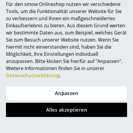
Für den smow Onlineshop nutzen wir verschiedene
Marcel Breuer
Tools, um die Funktionalität unserer Website für Sie
zu verbessern und Ihnen ein maßgeschneidertes
Philippe Starck
Einkaufserlebnis zu bieten. Aus diesem Grund werten
wir bestimmte Daten aus, zum Beispiel, welches Gerät
Verner Panton
Hay
Cane-line
Sie zum Besuch unserer Website nutzen. Wenn Sie
... alle Designer A-Z
Palissade Cone Tisch
On-the-move
hiermit nicht einverstanden sind, haben Sie die
Beistelltisch
Möglichkeit, Ihre Einstellungen individuell
ab 539,00 €
anzupassen. Bitte klicken Sie hierfür auf "Anpassen".
Themen
ab 485,00 €
ab 215,00 €
Weitere Informationen finden Sie in unserer
Sofort lieferbar
Sofort lieferbar
Neu bei smow
Datenschutzerklärung
.
Inspiration
Anpassen
Special Editions
Designklassiker
Alles akzeptieren
Frauen im Design