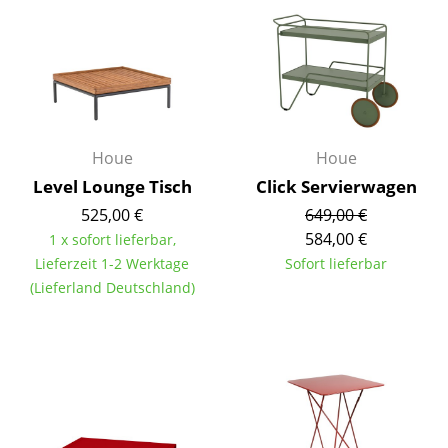
Räume
Zuhause
Wohnzimmer
Esszimmer
Houe
Houe
Level Lounge Tisch
Click Servierwagen
Schlafzimmer
525,00 €
649,00 €
Kinderzimmer
584,00 €
1 x sofort lieferbar,
Lieferzeit 1-2 Werktage
Sofort lieferbar
Arbeitszimmer
(Lieferland Deutschland)
Diele
Badezimmer
Stauraum
Balkon & Garten