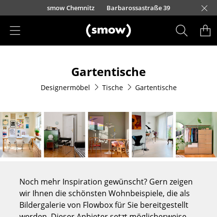
Direkt zum Inhalt
urfürstendamm 100
smow Chemnitz
Barbarossastraße 39
smow Frankfurt
smow Essen
smow Schwarzwald
smow Nürnberg
smow München
smow Freiburg
smow Kempten
smow Düsseldorf
smow Hannover
smow Stuttgart
smow Konstanz
smow Solothurn
smow Hamburg
smow Mainz
smow Köln
smow Leipzig
Rütte
Ha
L
H
I
Produkte
Gartentische
Sitzmöbel
Designermöbel
Tische
Gartentische
Esszimmerstühle
Sofas
Sessel
Loungesessel
Stühle
Noch mehr Inspiration gewünscht? Gern zeigen
Freischwinger
wir Ihnen die schönsten Wohnbeispiele, die als
Bildergalerie von Flowbox für Sie bereitgestellt
Barhocker
werden. Dieser Anbieter setzt möglicherweise