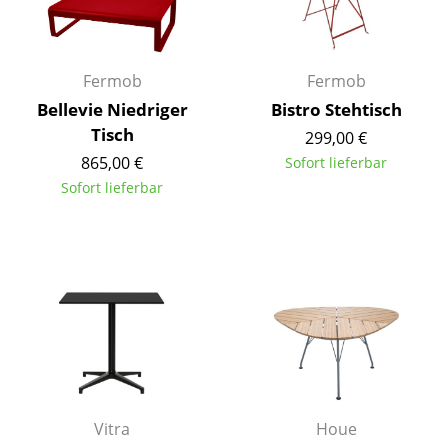
Büro
Arbeitsplatz
Fermob
Fermob
Bellevie Niedriger
Bistro Stehtisch
Management Büro
Tisch
299,00 €
Konferenzraum
865,00 €
Sofort lieferbar
Sofort lieferbar
Empfang
Cafeteria
Branchenlösungen
Sicheres Arbeiten
Hersteller & Designer
Hersteller
Vitra
Houe