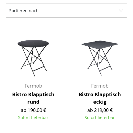
Tische
Sortieren nach
Esstische
Beistelltische
Couchtische
Schreibtische
Sekretäre & PC-Tische
Konferenztische
Fermob
Fermob
Stehtische & Stehpulte
Bistro Klapptisch
Bistro Klapptisch
rund
eckig
Kindertische
ab 190,00 €
ab 219,00 €
Gartentische
Sofort lieferbar
Sofort lieferbar
Servierwagen