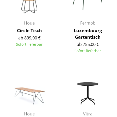
Kleinaufbewahrung
Einzelteile
Houe
Fermob
... alle Aufbewahrungsmöbel
Circle Tisch
Luxembourg
Gartentisch
ab 899,00 €
Licht
ab 755,00 €
Sofort lieferbar
Hängeleuchten & Deckenleuchten
Sofort lieferbar
Tischleuchten
Schreibtischleuchten
Stehleuchten & Leseleuchten
Bodenleuchten
Wandleuchten
Outdoor-Leuchten
Houe
Vitra