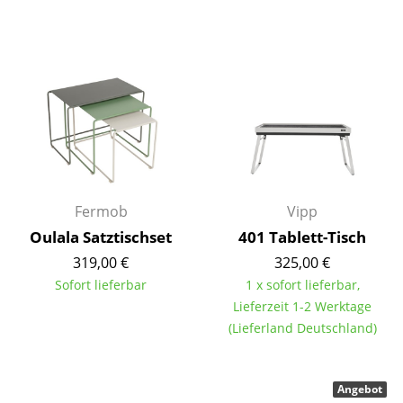
Spiegel
Figuren & Miniaturen
Vasen
Tabletts
Büroutensilien
Aufbewahrungsboxen
Fermob
Vipp
Oulala Satztischset
401 Tablett-Tisch
Decken
319,00 €
325,00 €
Kissen
Sofort lieferbar
1 x sofort lieferbar,
Lieferzeit 1-2 Werktage
Teppiche
(Lieferland Deutschland)
Vorhänge
... alle Accessoires
Angebot