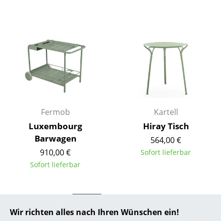
... alle Hersteller A-Z
Designer
Alvar Aalto
Arne Jacobsen
Charles & Ray Eames
Fermob
Kartell
Eero Saarinen
Luxembourg
Hiray Tisch
Barwagen
Egon Eiermann
564,00 €
910,00 €
Sofort lieferbar
Eileen Gray
Sofort lieferbar
Jean Prouvé
Le Corbusier
Angebot
Wir richten alles nach Ihren Wünschen ein!
Ludwig Mies van der Rohe