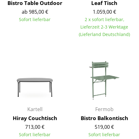
Artemide
Bistro Table Outdoor
Leaf Tisch
ab 985,00 €
1.059,00 €
Cassina
Sofort lieferbar
2 x sofort lieferbar,
Fritz Hansen
Lieferzeit 2-3 Werktage
(Lieferland Deutschland)
HAY
Knoll International
Louis Poulsen
Muuto
Nils Holger Moormann
Richard Lampert
Kartell
Fermob
Thonet
Hiray Couchtisch
Bistro Balkontisch
USM Haller
713,00 €
519,00 €
Sofort lieferbar
Sofort lieferbar
Vitra