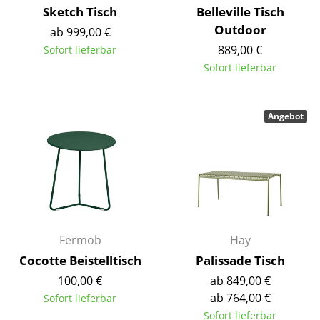
Sketch Tisch
Belleville Tisch
Akkuleuchten
Outdoor
ab 999,00 €
... alle Leuchten
889,00 €
Sofort lieferbar
Sofort lieferbar
Betten
Doppelbetten
Angebot
Einzelbetten
Stapelbetten
Kinderbetten
Nachttische & Bettzubehör
Fermob
Hay
... alle Betten
Cocotte Beistelltisch
Palissade Tisch
100,00 €
ab 849,00 €
Accessoires
ab 764,00 €
Sofort lieferbar
Uhren
Sofort lieferbar