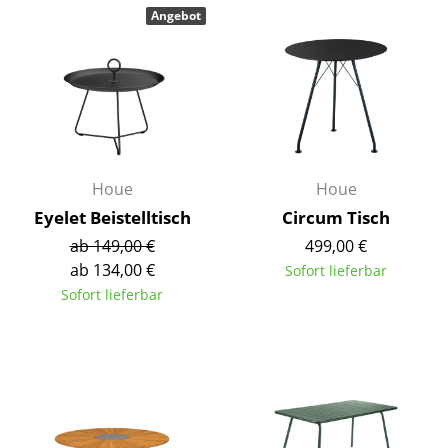
Angebot
Einzelteile
... alle Tische
Aufbewahren
Regale & Schränke
Bücherregale
Houe
Houe
Eyelet Beistelltisch
Circum Tisch
Wandregale
ab 149,00 €
499,00 €
Sideboards & Kommoden
ab 134,00 €
Sofort lieferbar
Sofort lieferbar
TV Möbel
Beistell- & Rollcontainer
Barmöbel
Garderoben