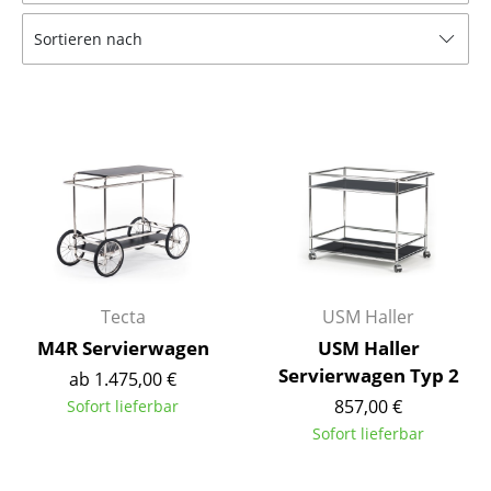
Tische
Sortieren nach
Esstische
Beistelltische
Couchtische
Schreibtische
Sekretäre & PC-Tische
Konferenztische
Tecta
USM Haller
Stehtische & Stehpulte
M4R Servierwagen
USM Haller
Servierwagen Typ 2
ab 1.475,00 €
Kindertische
857,00 €
Sofort lieferbar
Gartentische
Sofort lieferbar
Servierwagen