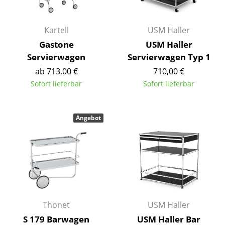
Akkuleuchten
... alle Leuchten
Kartell
USM Haller
Gastone
USM Haller
Betten
Servierwagen
Servierwagen Typ 1
ab 713,00 €
710,00 €
Doppelbetten
Sofort lieferbar
Sofort lieferbar
Einzelbetten
Stapelbetten
Angebot
Kinderbetten
Nachttische & Bettzubehör
... alle Betten
Accessoires
Thonet
USM Haller
Uhren
S 179 Barwagen
USM Haller Bar