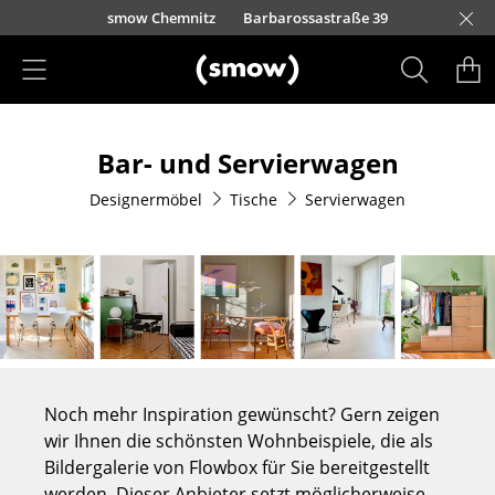
Direkt zum Inhalt
rlin
Kurfürstendamm 100
smow Düsseldorf
Lorettostraße 28
smow Frankfurt
smow Essen
smow Schwarzwald
smow Nürnberg
smow München
smow Freiburg
smow Kempten
smow Hannover
smow Stuttgart
smow Konstanz
smow Solothurn
smow Hamburg
smow Mainz
smow Köln
smow Leipzig
Rütte
Ha
L
H
I
Produkte
Bar- und Servierwagen
Sitzmöbel
Designermöbel
Tische
Servierwagen
Esszimmerstühle
Sofas
Sessel
Loungesessel
Stühle
Noch mehr Inspiration gewünscht? Gern zeigen
Freischwinger
wir Ihnen die schönsten Wohnbeispiele, die als
Bildergalerie von Flowbox für Sie bereitgestellt
Barhocker
werden. Dieser Anbieter setzt möglicherweise