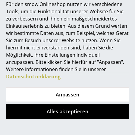
Für den smow Onlineshop nutzen wir verschiedene
Marcel Breuer
Tools, um die Funktionalität unserer Website für Sie
zu verbessern und Ihnen ein maßgeschneidertes
Philippe Starck
Einkaufserlebnis zu bieten. Aus diesem Grund werten
wir bestimmte Daten aus, zum Beispiel, welches Gerät
Verner Panton
Sie zum Besuch unserer Website nutzen. Wenn Sie
... alle Designer A-Z
hiermit nicht einverstanden sind, haben Sie die
Möglichkeit, Ihre Einstellungen individuell
Montana
Tecta
anzupassen. Bitte klicken Sie hierfür auf "Anpassen".
Themen
Weitere Informationen finden Sie in unserer
Preppy Rollwagen
K6 Beistelltisch
Neu bei smow
Datenschutzerklärung
.
655,00 €
ab 1.955,00 €
Lieferbar in 2-3 Wochen
Lieferbar in 6-8 Wochen
Inspiration
(Standardlieferaussage des
(Standardlieferaussage des
Anpassen
Special Editions
Herstellers)
Herstellers)
Designklassiker
Alles akzeptieren
Frauen im Design