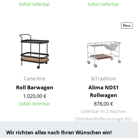
Sofort lieferbar
Sofort lieferbar
... alle Hersteller A-Z
Designer
Neu
Alvar Aalto
Arne Jacobsen
Charles & Ray Eames
Eero Saarinen
Cane-line
&Tradition
Egon Eiermann
Roll Barwagen
Alima NDS1
Rollwagen
1.020,00 €
Eileen Gray
878,00 €
Sofort lieferbar
Jean Prouvé
Lieferbar in 2 Wochen
(Standardlieferaussage des
Le Corbusier
Herstellers)
Wir richten alles nach Ihren Wünschen ein!
Ludwig Mies van der Rohe