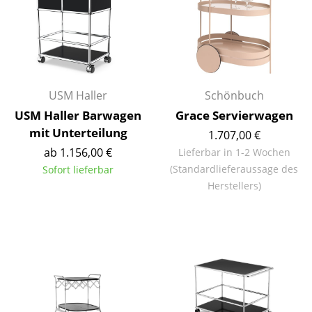
Kleinaufbewahrung
Einzelteile
... alle Aufbewahrungsmöbel
USM Haller
Schönbuch
Licht
USM Haller Barwagen
Grace Servierwagen
Hängeleuchten & Deckenleuchten
mit Unterteilung
1.707,00 €
ab 1.156,00 €
Lieferbar in 1-2 Wochen
Tischleuchten
(Standardlieferaussage des
Sofort lieferbar
Schreibtischleuchten
Herstellers)
Stehleuchten & Leseleuchten
Bodenleuchten
Wandleuchten
Outdoor-Leuchten