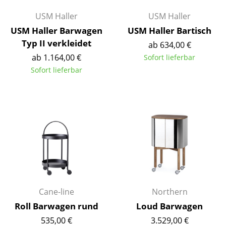
Artemide
USM Haller
USM Haller
Cassina
USM Haller Barwagen
USM Haller Bartisch
Fritz Hansen
Typ II verkleidet
ab 634,00 €
ab 1.164,00 €
Sofort lieferbar
HAY
Sofort lieferbar
Knoll International
Louis Poulsen
Muuto
Nils Holger Moormann
Richard Lampert
Thonet
Cane-line
Northern
USM Haller
Roll Barwagen rund
Loud Barwagen
535,00 €
3.529,00 €
Vitra