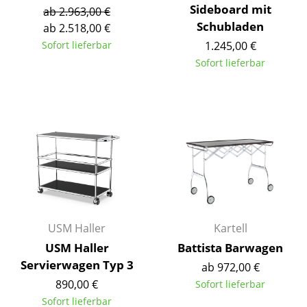
Sideboard mit
ab 2.963,00 €
Spiegel
Schubladen
ab 2.518,00 €
Figuren & Miniaturen
Sofort lieferbar
1.245,00 €
Sofort lieferbar
Vasen
Tabletts
Büroutensilien
Aufbewahrungsboxen
Decken
Kissen
USM Haller
Kartell
Teppiche
USM Haller
Battista Barwagen
Servierwagen Typ 3
Vorhänge
ab 972,00 €
890,00 €
Sofort lieferbar
... alle Accessoires
Sofort lieferbar