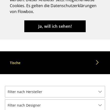
Cookies. Es gelten die Datenschutzerklärungen
Hocker
von Flowbox.
Bänke & Liegen
Sitzsäcke
Ja, will ich sehen!
Gartenstühle
Kinderstühle
Schaukelstühle
Tische
Bürodrehstühle
Konferenzstühle
Bürosessel
Filter nach Hersteller
Einzelteile
... alle Sitzmöbel
Filter nach Designer