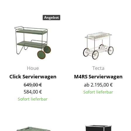
Räume
Angebot
Zuhause
Wohnzimmer
Esszimmer
Schlafzimmer
Houe
Tecta
Kinderzimmer
Click Servierwagen
M4RS Servierwagen
Arbeitszimmer
649,00 €
ab 2.195,00 €
Diele
584,00 €
Sofort lieferbar
Sofort lieferbar
Badezimmer
Stauraum
Balkon & Garten