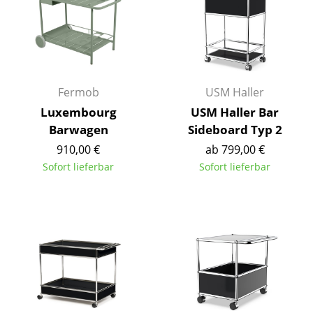
Büro
Arbeitsplatz
Management Büro
Fermob
USM Haller
Konferenzraum
Luxembourg
USM Haller Bar
Barwagen
Sideboard Typ 2
Empfang
910,00 €
ab 799,00 €
Cafeteria
Sofort lieferbar
Sofort lieferbar
Branchenlösungen
Sicheres Arbeiten
Hersteller & Designer
Hersteller