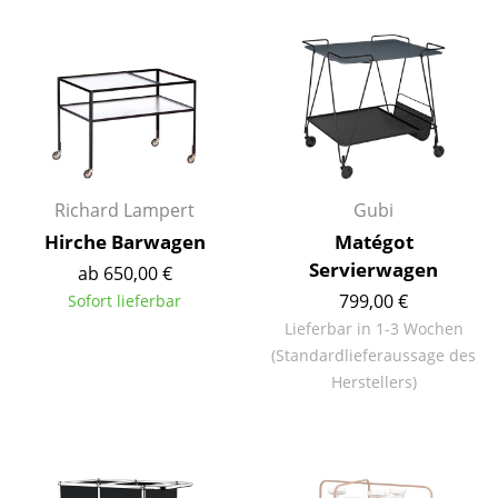
Einzelteile
... alle Tische
Aufbewahren
Regale & Schränke
Bücherregale
Richard Lampert
Gubi
Hirche Barwagen
Matégot
Wandregale
Servierwagen
ab 650,00 €
Sideboards & Kommoden
799,00 €
Sofort lieferbar
Lieferbar in 1-3 Wochen
TV Möbel
(Standardlieferaussage des
Herstellers)
Beistell- & Rollcontainer
Barmöbel
Garderoben