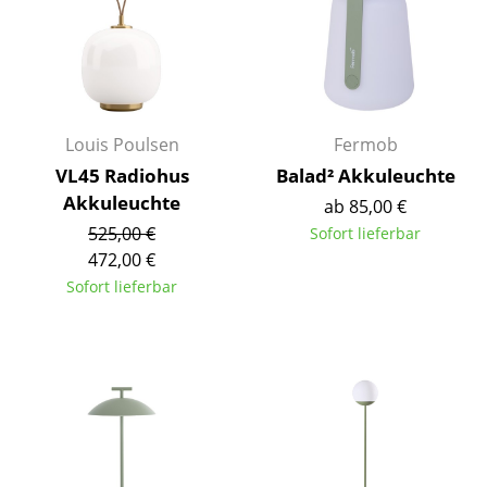
Räume
Zuhause
Wohnzimmer
Louis Poulsen
Fermob
Esszimmer
VL45 Radiohus
Balad² Akkuleuchte
Akkuleuchte
ab 85,00 €
Schlafzimmer
525,00 €
Sofort lieferbar
Kinderzimmer
472,00 €
Sofort lieferbar
Arbeitszimmer
Diele
Badezimmer
Stauraum
Balkon & Garten