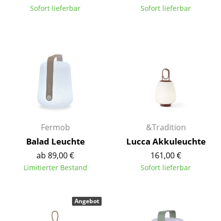
Sofort lieferbar
Sofort lieferbar
Spiegel
Figuren & Miniaturen
Vasen
Tabletts
Büroutensilien
Aufbewahrungsboxen
Fermob
&Tradition
Decken
Balad Leuchte
Lucca Akkuleuchte
Kissen
ab 89,00 €
161,00 €
Limitierter Bestand
Sofort lieferbar
Teppiche
Vorhänge
Angebot
... alle Accessoires