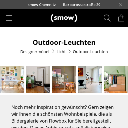
Direkt zum Inhalt
urfürstendamm 100
smow Chemnitz
Barbarossastraße 39
smow Frankfurt
smow Essen
smow Schwarzwald
smow Nürnberg
smow München
smow Freiburg
smow Kempten
smow Düsseldorf
smow Hannover
smow Stuttgart
smow Konstanz
smow Solothurn
smow Hamburg
smow Mainz
smow Köln
smow Leipzig
Rütte
Ha
L
H
I
Produkte
Outdoor-Leuchten
Sitzmöbel
Designermöbel
Licht
Outdoor-Leuchten
Esszimmerstühle
Sofas
Sessel
Loungesessel
Stühle
Noch mehr Inspiration gewünscht? Gern zeigen
Freischwinger
wir Ihnen die schönsten Wohnbeispiele, die als
Bildergalerie von Flowbox für Sie bereitgestellt
Barhocker
werden. Dieser Anbieter setzt möglicherweise