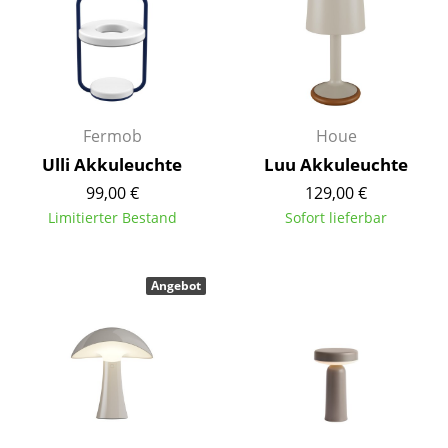
Kleinaufbewahrung
Einzelteile
... alle Aufbewahrungsmöbel
Fermob
Houe
Licht
Ulli Akkuleuchte
Luu Akkuleuchte
Hängeleuchten & Deckenleuchten
99,00 €
129,00 €
Limitierter Bestand
Sofort lieferbar
Tischleuchten
Schreibtischleuchten
Angebot
Stehleuchten & Leseleuchten
Bodenleuchten
Wandleuchten
Outdoor-Leuchten