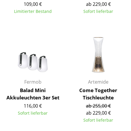
Artemide
109,00 €
ab 229,00 €
Limitierter Bestand
Sofort lieferbar
Cassina
Fritz Hansen
HAY
Knoll International
Louis Poulsen
Muuto
Fermob
Artemide
Nils Holger Moormann
Balad Mini
Come Together
Richard Lampert
Akkuleuchten 3er Set
Tischleuchte
Thonet
116,00 €
ab 255,00 €
ab 229,00 €
Sofort lieferbar
USM Haller
Sofort lieferbar
Vitra