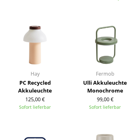
Einzelteile
... alle Tische
Aufbewahren
Regale & Schränke
Bücherregale
Wandregale
Hay
Fermob
PC Recycled
Ulli Akkuleuchte
Sideboards & Kommoden
Akkuleuchte
Monochrome
TV Möbel
125,00 €
99,00 €
Sofort lieferbar
Sofort lieferbar
Beistell- & Rollcontainer
Barmöbel
Garderoben