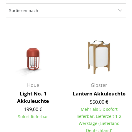
Tische
Sortieren nach
Esstische
Beistelltische
Couchtische
Schreibtische
Sekretäre & PC-Tische
Konferenztische
Houe
Gloster
Stehtische & Stehpulte
Light No. 1
Lantern Akkuleuchte
Akkuleuchte
550,00 €
Kindertische
199,00 €
Mehr als 5 x sofort
Gartentische
lieferbar, Lieferzeit 1-2
Sofort lieferbar
Werktage (Lieferland
Servierwagen
Deutschland)