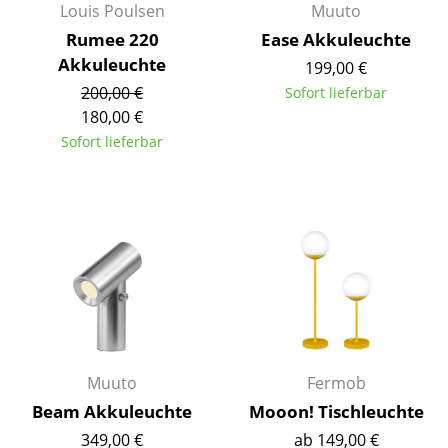
Louis Poulsen
Muuto
Akkuleuchten
Rumee 220
Ease Akkuleuchte
... alle Leuchten
Akkuleuchte
199,00 €
200,00 €
Sofort lieferbar
Betten
180,00 €
Sofort lieferbar
Doppelbetten
Einzelbetten
Stapelbetten
Kinderbetten
Nachttische & Bettzubehör
... alle Betten
Muuto
Fermob
Accessoires
Beam Akkuleuchte
Mooon! Tischleuchte
Uhren
349,00 €
ab 149,00 €