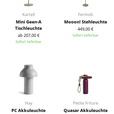
Büro
Kartell
Fermob
Arbeitsplatz
Mini Geen-A
Mooon! Stehleuchte
Tischleuchte
Management Büro
449,00 €
ab 207,00 €
Sofort lieferbar
Konferenzraum
Sofort lieferbar
Empfang
Cafeteria
Branchenlösungen
Sicheres Arbeiten
Hersteller & Designer
Hay
Petite Friture
Hersteller
PC Akkuleuchte
Quasar Akkuleuchte