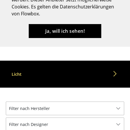
Cookies. Es gelten die Datenschutzerklärungen
Hocker
von Flowbox.
Bänke & Liegen
Sitzsäcke
Ja, will ich sehen!
Gartenstühle
Kinderstühle
Schaukelstühle
Licht
Bürodrehstühle
Konferenzstühle
Bürosessel
Filter nach Hersteller
Einzelteile
... alle Sitzmöbel
Filter nach Designer