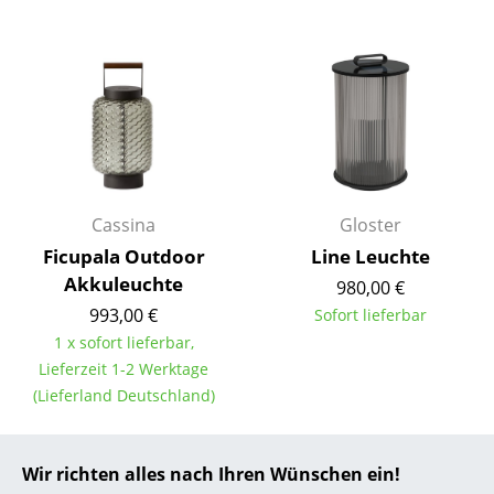
... alle Hersteller A-Z
Designer
Alvar Aalto
Arne Jacobsen
Charles & Ray Eames
Cassina
Gloster
Ficupala Outdoor
Line Leuchte
Eero Saarinen
Akkuleuchte
980,00 €
Egon Eiermann
993,00 €
Sofort lieferbar
1 x sofort lieferbar,
Eileen Gray
Lieferzeit 1-2 Werktage
(Lieferland Deutschland)
Jean Prouvé
Le Corbusier
Wir richten alles nach Ihren Wünschen ein!
Ludwig Mies van der Rohe