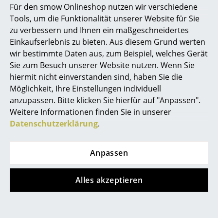
Für den smow Onlineshop nutzen wir verschiedene
Marcel Breuer
Tools, um die Funktionalität unserer Website für Sie
zu verbessern und Ihnen ein maßgeschneidertes
Philippe Starck
Einkaufserlebnis zu bieten. Aus diesem Grund werten
wir bestimmte Daten aus, zum Beispiel, welches Gerät
Verner Panton
Sie zum Besuch unserer Website nutzen. Wenn Sie
Muuto
Fritz Hansen
... alle Designer A-Z
hiermit nicht einverstanden sind, haben Sie die
Piton Akkuleuchte
Helios Feuerschale
Möglichkeit, Ihre Einstellungen individuell
anzupassen. Bitte klicken Sie hierfür auf "Anpassen".
Themen
235,00 €
428,00 €
Weitere Informationen finden Sie in unserer
Limitierter Bestand
1 x sofort lieferbar,
Neu bei smow
Datenschutzerklärung
.
Lieferzeit 1-2 Werktage
(Lieferland Deutschland)
Inspiration
Anpassen
Special Editions
Designklassiker
Alles akzeptieren
Frauen im Design