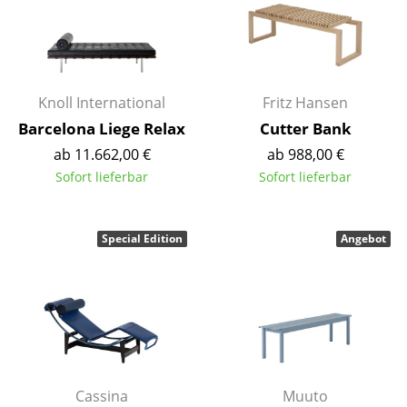
Kleinaufbewahrung
Einzelteile
... alle Aufbewahrungsmöbel
Knoll International
Fritz Hansen
Barcelona Liege Relax
Cutter Bank
Licht
ab 11.662,00 €
ab 988,00 €
Hängeleuchten & Deckenleuchten
Sofort lieferbar
Sofort lieferbar
Tischleuchten
Special Edition
Angebot
Schreibtischleuchten
Stehleuchten & Leseleuchten
Bodenleuchten
Wandleuchten
Outdoor-Leuchten
Cassina
Muuto