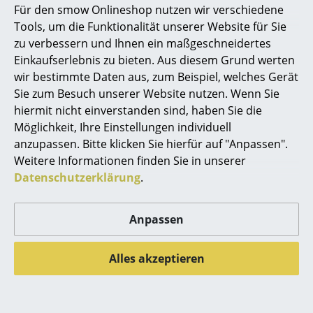
Für den smow Onlineshop nutzen wir verschiedene
Angebot
Marcel Breuer
Tools, um die Funktionalität unserer Website für Sie
zu verbessern und Ihnen ein maßgeschneidertes
Philippe Starck
Einkaufserlebnis zu bieten. Aus diesem Grund werten
wir bestimmte Daten aus, zum Beispiel, welches Gerät
Verner Panton
Sie zum Besuch unserer Website nutzen. Wenn Sie
... alle Designer A-Z
hiermit nicht einverstanden sind, haben Sie die
Möglichkeit, Ihre Einstellungen individuell
Fermob
Hay
anzupassen. Bitte klicken Sie hierfür auf "Anpassen".
Themen
Alizé Sonnenliege
Palissade Dining Bank
Weitere Informationen finden Sie in unserer
Neu bei smow
Datenschutzerklärung
.
Cord
1.049,00 €
ab 899,00 €
Sofort lieferbar
Inspiration
ab 809,00 €
Anpassen
Special Editions
Sofort lieferbar
Designklassiker
Alles akzeptieren
Angebot
Angebot
Frauen im Design