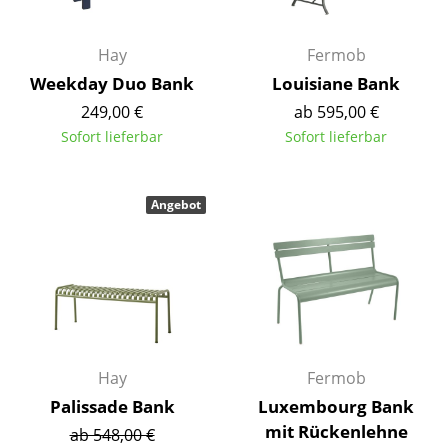
Artemide
Cassina
Hay
Fermob
Fritz Hansen
Weekday Duo Bank
Louisiane Bank
249,00 €
ab 595,00 €
HAY
Sofort lieferbar
Sofort lieferbar
Knoll International
Louis Poulsen
Angebot
Muuto
Nils Holger Moormann
Richard Lampert
Thonet
Hay
Fermob
USM Haller
Palissade Bank
Luxembourg Bank
mit Rückenlehne
ab 548,00 €
Vitra