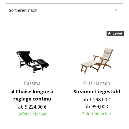
Tische
Sortieren nach
Esstische
Beistelltische
Angebot
Couchtische
Schreibtische
Sekretäre & PC-Tische
Konferenztische
Cassina
Fritz Hansen
Stehtische & Stehpulte
4 Chaise longue à
Steamer Liegestuhl
reglage continu
ab 1.298,00 €
Kindertische
ab 959,00 €
ab 5.224,00 €
Gartentische
Sofort lieferbar
Sofort lieferbar
Servierwagen