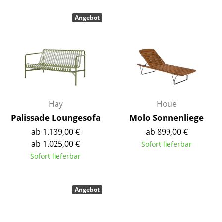
Räume
Angebot
Zuhause
Wohnzimmer
Esszimmer
Schlafzimmer
Hay
Houe
Kinderzimmer
Palissade Loungesofa
Molo Sonnenliege
ab 1.139,00 €
ab 899,00 €
Arbeitszimmer
ab 1.025,00 €
Sofort lieferbar
Diele
Sofort lieferbar
Badezimmer
Angebot
Stauraum
Balkon & Garten