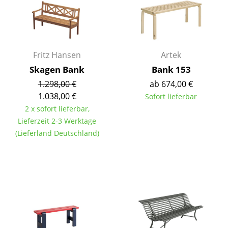
Büro
Arbeitsplatz
Fritz Hansen
Artek
Management Büro
Skagen Bank
Bank 153
Konferenzraum
1.298,00 €
ab 674,00 €
1.038,00 €
Sofort lieferbar
Empfang
2 x sofort lieferbar,
Cafeteria
Lieferzeit 2-3 Werktage
(Lieferland Deutschland)
Branchenlösungen
Sicheres Arbeiten
Hersteller & Designer
Hersteller