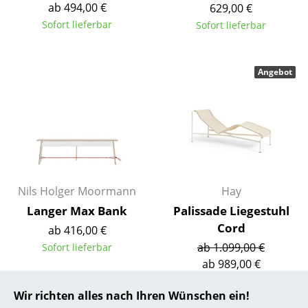
ab 494,00 €
629,00 €
... alle Hersteller A-Z
Sofort lieferbar
Sofort lieferbar
Designer
Angebot
Alvar Aalto
Arne Jacobsen
Charles & Ray Eames
Eero Saarinen
Nils Holger Moormann
Hay
Egon Eiermann
Langer Max Bank
Palissade Liegestuhl
Eileen Gray
Cord
ab 416,00 €
ab 1.099,00 €
Jean Prouvé
Sofort lieferbar
ab 989,00 €
Le Corbusier
Sofort lieferbar
Wir richten alles nach Ihren Wünschen ein!
Ludwig Mies van der Rohe