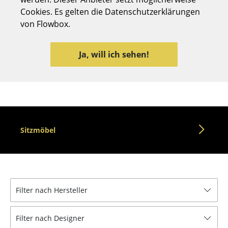
Cookies. Es gelten die Datenschutzerklärungen
Hocker
von Flowbox.
Bänke & Liegen
Sitzsäcke
Ja, will ich sehen!
Gartenstühle
Kinderstühle
Schaukelstühle
Sitzmöbel
Bürodrehstühle
Konferenzstühle
Bürosessel
Filter nach Hersteller
Einzelteile
... alle Sitzmöbel
Filter nach Designer