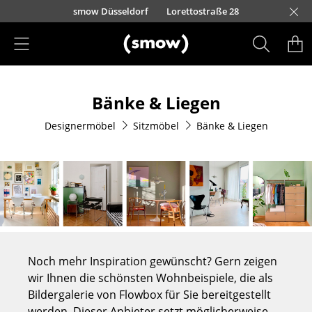
Direkt zum Inhalt
urfürstendamm 100
Barbarossastraße 39
smow Düsseldorf
Lorettostraße 28
smow Frankfurt
smow Essen
smow Schwarzwald
smow Nürnberg
smow München
smow Freiburg
smow Kempten
smow Hannover
smow Stuttgart
smow Konstanz
smow Solothurn
smow Hamburg
smow Mainz
smow Köln
smow Leipzig
Rütte
Ha
L
H
I
Produkte
Bänke & Liegen
Sitzmöbel
Designermöbel
Sitzmöbel
Bänke & Liegen
Esszimmerstühle
Sofas
Sessel
Loungesessel
Stühle
Noch mehr Inspiration gewünscht? Gern zeigen
Freischwinger
wir Ihnen die schönsten Wohnbeispiele, die als
Bildergalerie von Flowbox für Sie bereitgestellt
Barhocker
werden. Dieser Anbieter setzt möglicherweise