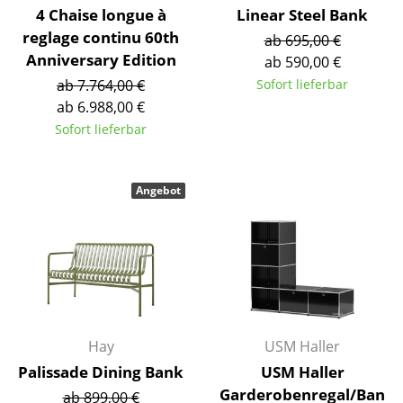
4 Chaise longue à
Linear Steel Bank
Akkuleuchten
reglage continu 60th
ab 695,00 €
... alle Leuchten
Anniversary Edition
ab 590,00 €
ab 7.764,00 €
Sofort lieferbar
Betten
ab 6.988,00 €
Sofort lieferbar
Doppelbetten
Einzelbetten
Angebot
Stapelbetten
Kinderbetten
Nachttische & Bettzubehör
... alle Betten
Hay
USM Haller
Accessoires
Palissade Dining Bank
USM Haller
Uhren
Garderobenregal/Ban
ab 899,00 €