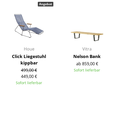
Angebot
Einzelteile
... alle Tische
Aufbewahren
Regale & Schränke
Bücherregale
Houe
Vitra
Click Liegestuhl
Nelson Bank
Wandregale
kippbar
ab 859,00 €
Sideboards & Kommoden
499,00 €
Sofort lieferbar
449,00 €
TV Möbel
Sofort lieferbar
Beistell- & Rollcontainer
Barmöbel
Garderoben