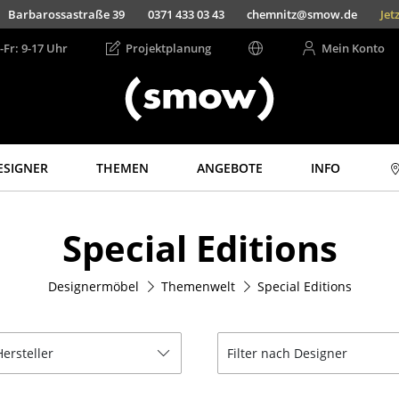
-Fr: 9-17 Uhr
Projektplanung
Mein Konto
ESIGNER
THEMEN
ANGEBOTE
INFO
Aufbewahren
Licht
Special Editions
Regale & Schränke
Hängeleuchten &
Deckenleuchten
Bücherregale
Tischleuchten
Designermöbel
Themenwelt
Special Editions
Wandregale
Schreibtischleuchten
Sideboards &
Kommoden
Stehleuchten &
Leseleuchten
Hersteller
Filter nach Designer
TV Möbel
Bodenleuchten
Beistell- &
Rollcontainer
Wandleuchten