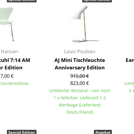
Richard Lampert
Ludwig Mies van der Rohe
Thonet
Marcel Breuer
USM Haller
Philippe Starck
Vitra
Verner Panton
... alle Hersteller A-Z
... alle Designer A-Z
Neu bei smow
z Hansen
Louis Poulsen
Inspiration
Stuhl 7:14 AM
AJ Mini Tischleuchte
Eam
Special Editions
r Edition
Anniversary Edition
Designklassiker
7,00 €
915,00 €
Frauen im Design
823,00 €
e Sonderedition
Limi
Limitierter Bestand – nur noch
3 
Bauhaus Design
1 x lieferbar, Lieferzeit 1-2
Midcentury Design
Werktage (Lieferland
Skandinavisches De
Deutschland)
Italienisches Design
Nachhaltiges Desig
Natürliche Material
Special Edition
Angebot