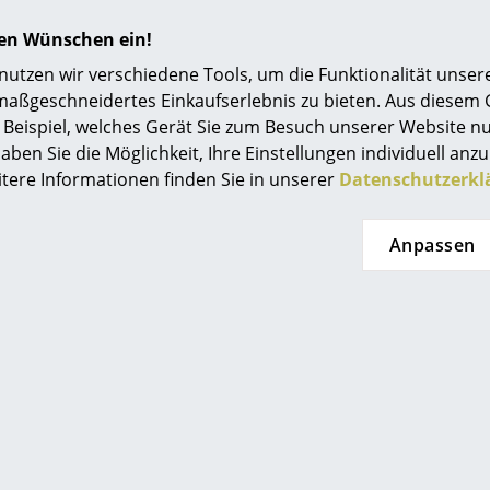
Einrichtungsberatung
hren Wünschen ein!
Referenzen
tzen wir verschiedene Tools, um die Funktionalität unsere
maßgeschneidertes Einkaufserlebnis zu bieten. Aus diesem
smow Kompass
Beispiel, welches Gerät Sie zum Besuch unserer Website nu
aben Sie die Möglichkeit, Ihre Einstellungen individuell anzu
honet
Thonet
itere Informationen finden Sie in unserer
Datenschutzerkl
ure Materials
S 64 V Dark Melange
B
eredition
Freischwinger
Jah
schwinger
1.671,00 €
Anpassen
1.421,00 €
81,00 €
59,00 €
Sofort lieferbar
rter Bestand
Special Edition
Special Edition