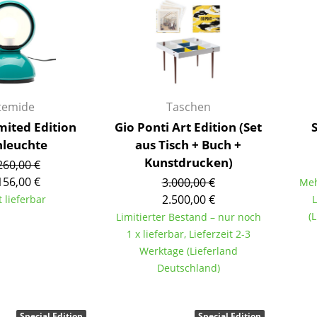
Kinderzimmer
Arbeitszimmer
Diele
Badezimmer
Stauraum
temide
Taschen
Balkon & Garten
imited Edition
Gio Ponti Art Edition (Set
Hersteller
Designer
hleuchte
aus Tisch + Buch +
Kunstdrucken)
260,00 €
Artemide
Alvar Aalto
156,00 €
3.000,00 €
Meh
Cassina
Arne Jacobsen
2.500,00 €
t lieferbar
L
Fritz Hansen
Charles & Ray Eames
(
Limitierter Bestand – nur noch
HAY
Eero Saarinen
1 x lieferbar, Lieferzeit 2-3
Knoll International
Egon Eiermann
Werktage (Lieferland
Louis Poulsen
Eileen Gray
Deutschland)
Muuto
Jean Prouvé
Nils Holger Moormann
Le Corbusier
Special Edition
Special Edition