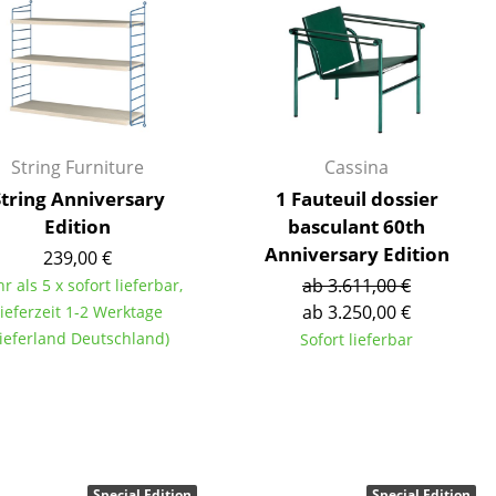
Empfang
Cafeteria
Branchenlösungen
Sicheres Arbeiten
String Furniture
Cassina
String Anniversary
1 Fauteuil dossier
Das Original
Edition
basculant 60th
Anniversary Edition
239,00 €
ab 3.611,00 €
r als 5 x sofort lieferbar,
ab 3.250,00 €
ieferzeit 1-2 Werktage
Lieferland Deutschland)
Sofort lieferbar
Special Edition
Special Edition