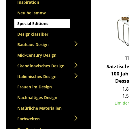
Stehpulte
Inspiration
Hocker
Kindertische
Bänke & Liegen
Neu bei smow
Gartentische
Sitzsäcke
Special Editions
Servierwagen
Gartenstühle
Einzelteile
Designklassiker
Kinderstühle
... alle Tische
Schaukelstühle
Bauhaus Design
Bürodrehstühle
Mid-Century Design
T
Konferenzstühle
Skandinavisches Design
Satztischs
Bürosessel
100 Ja
Einzelteile
Italienisches Design
Dessa
... alle Sitzmöbel
Frauen im Design
1.8
1.5
Nachhaltiges Design
Limitie
Natürliche Materialien
Farbwelten