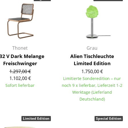
Unternehmen
Über uns
Thonet
Grau
smow vor Ort
 32 V Dark Melange
Alien Tischleuchte
Katalog
Freischwinger
Limited Edition
Jobs bei smow
1.297,00 €
1.750,00 €
Arbeiten bei smow
1.102,00 €
Limitierte Sonderedition – nur
Sofort lieferbar
noch 9 x lieferbar, Lieferzeit 1-2
Newsletter
Werktage (Lieferland
Journal
Deutschland)
Presse
Impressum
Limited Edition
Special Edition
Stores