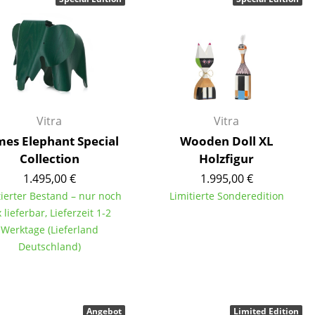
Vitra
Vitra
es Elephant Special
Wooden Doll XL
Collection
Holzfigur
1.495,00 €
1.995,00 €
tierter Bestand – nur noch
Limitierte Sonderedition
x lieferbar, Lieferzeit 1-2
Werktage (Lieferland
Deutschland)
sign
n
ien
Angebot
Limited Edition