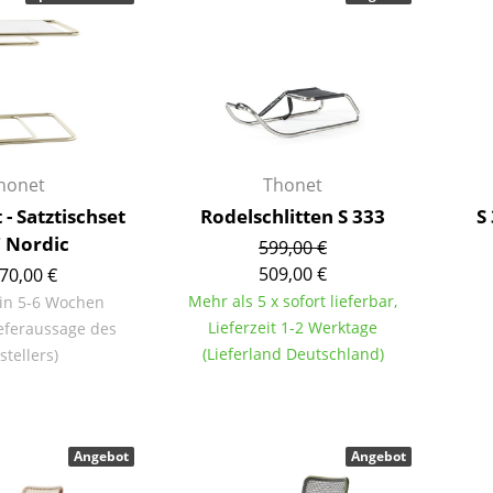
Farbwelten
Das Original
Geschenkideen
ervice
ontakt
honet
Thonet
ezahlung
 - Satztischset
Rodelschlitten S 333
S
ersand
7 Nordic
599,00 €
AQ
509,00 €
70,00 €
ückgabe & Umtausch
Mehr als 5 x sofort lieferbar,
 in 5-6 Wochen
Lieferzeit 1-2 Werktage
eferaussage des
sere Vorteile auf einen Blick
(Lieferland Deutschland)
stellers)
GB
atenschutz
Angebot
Angebot
Projektplanung