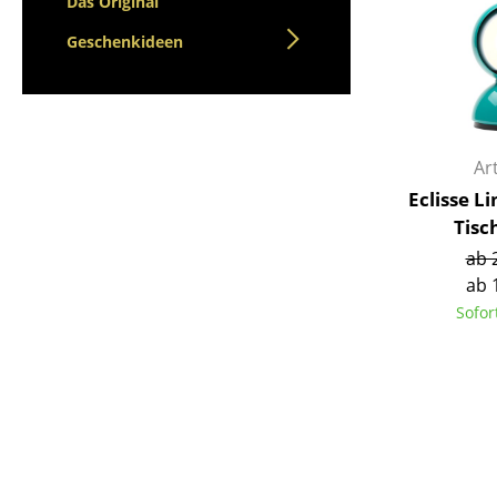
Das Original
Geschenkideen
Ar
Eclisse L
Tisc
ab 
ab 
Sofor