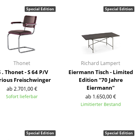
Decken
Special Edition
Special Edition
Kissen
Teppiche
Vorhänge
... alle Accessoires
Thonet
Richard Lampert
S . Thonet - S 64 P/V
Eiermann Tisch - Limited
rious Freischwinger
Edition "70 Jahre
Eiermann"
ab 2.701,00 €
ab 1.650,00 €
Sofort lieferbar
Limitierter Bestand
Büro
Arbeitsplatz
Management Büro
Special Edition
Special Edition
Konferenzraum