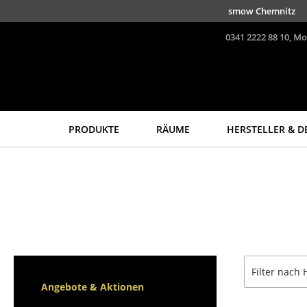
Direkt zum Inhalt
0341 2222 88 10, Mo
PRODUKTE
RÄUME
HERSTELLER & D
Sitzmöbel
Tische
Esszimmerstühle
Esstische
Sofas
Beistelltische
Sessel
Couchtische
Loungesessel
Schreibtische
Stühle
Sekretäre & PC-Tische
Filter nach 
Freischwinger
Konferenztische
Angebote & Aktionen
Barhocker
Stehtische &