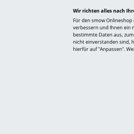
Wir richten alles nach I
Für den smow Onlineshop nu
verbessern und Ihnen ein 
bestimmte Daten aus, zum 
nicht einverstanden sind, h
T
hierfür auf "Anpassen". We
S 64 V P
Sond
Frei
1.4
1.2
Limitie