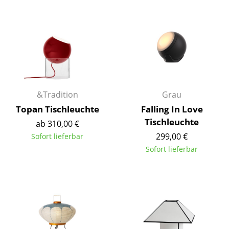
Kleinaufbewahrung
Einzelteile
... alle Aufbewahrungsmöbel
Licht
&Tradition
Grau
Hängeleuchten & Deckenleuchten
Topan Tischleuchte
Falling In Love
Tischleuchten
Tischleuchte
ab 310,00 €
Schreibtischleuchten
299,00 €
Sofort lieferbar
Sofort lieferbar
Stehleuchten & Leseleuchten
Bodenleuchten
Wandleuchten
Outdoor-Leuchten