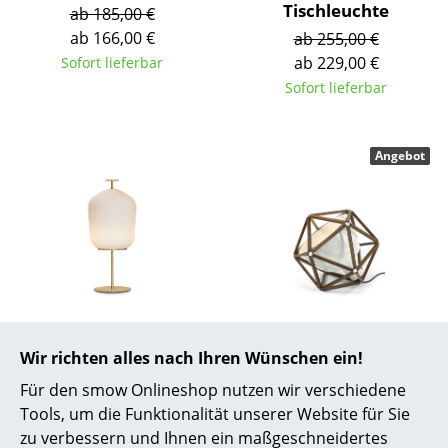
Tischleuchte
ab 185,00 €
Räume
ab 166,00 €
ab 255,00 €
ab 229,00 €
Sofort lieferbar
Zuhause
Sofort lieferbar
Wohnzimmer
Esszimmer
Angebot
Schlafzimmer
Kinderzimmer
Arbeitszimmer
Diele
ClassiCon
Röthlisberger
Badezimmer
Plissée Stehleuchte
Block 2 Bodenleuchte
Wir richten alles nach Ihren Wünschen ein!
2.560,00 €
1.122,00 €
Für den smow Onlineshop nutzen wir verschiedene
Stauraum
785,00 €
Sofort lieferbar
Tools, um die Funktionalität unserer Website für Sie
Balkon & Garten
Limitierter Bestand
zu verbessern und Ihnen ein maßgeschneidertes