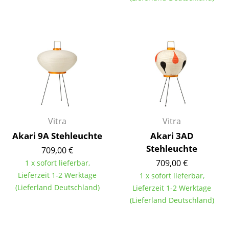
Einzelteile
... alle Tische
Aufbewahren
Regale & Schränke
Bücherregale
Wandregale
Vitra
Vitra
Akari 9A Stehleuchte
Akari 3AD
Sideboards & Kommoden
Stehleuchte
709,00 €
TV Möbel
709,00 €
1 x sofort lieferbar,
Lieferzeit 1-2 Werktage
1 x sofort lieferbar,
Beistell- & Rollcontainer
(Lieferland Deutschland)
Lieferzeit 1-2 Werktage
Barmöbel
(Lieferland Deutschland)
Garderoben