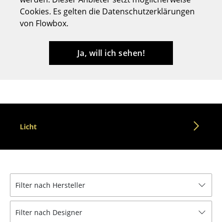
Cookies. Es gelten die Datenschutzerklärungen
Hocker
von Flowbox.
Bänke & Liegen
Sitzsäcke
Ja, will ich sehen!
Gartenstühle
Kinderstühle
Schaukelstühle
Licht
Bürodrehstühle
Konferenzstühle
Bürosessel
Filter nach Hersteller
Einzelteile
... alle Sitzmöbel
Filter nach Designer