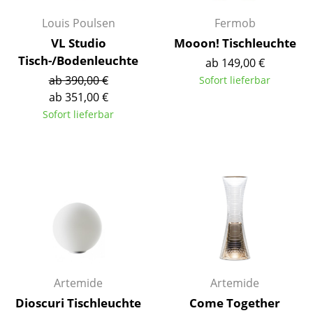
Spiegel
Louis Poulsen
Fermob
VL Studio
Mooon! Tischleuchte
Figuren & Miniaturen
Tisch-/Bodenleuchte
ab 149,00 €
Vasen
ab 390,00 €
Sofort lieferbar
ab 351,00 €
Tabletts
Sofort lieferbar
Büroutensilien
Aufbewahrungsboxen
Decken
Kissen
Teppiche
Vorhänge
Artemide
Artemide
... alle Accessoires
Dioscuri Tischleuchte
Come Together