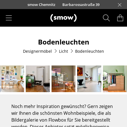
Direkt zum Inhalt
urfürstendamm 100
smow Chemnitz
Barbarossastraße 39
smow Frankfurt
smow Essen
smow Schwarzwald
smow Nürnberg
smow München
smow Freiburg
smow Kempten
smow Düsseldorf
smow Hannover
smow Stuttgart
smow Konstanz
smow Solothurn
smow Hamburg
smow Mainz
smow Köln
smow Leipzig
Rütte
Ha
L
H
I
Produkte
Bodenleuchten
Sitzmöbel
Designermöbel
Licht
Bodenleuchten
Esszimmerstühle
Sofas
Sessel
Loungesessel
Stühle
Noch mehr Inspiration gewünscht? Gern zeigen
Freischwinger
wir Ihnen die schönsten Wohnbeispiele, die als
Bildergalerie von Flowbox für Sie bereitgestellt
Barhocker
werden. Dieser Anbieter setzt möglicherweise