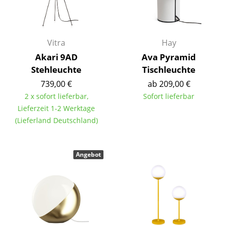
Akkuleuchten
... alle Leuchten
Vitra
Hay
Betten
Akari 9AD
Ava Pyramid
Stehleuchte
Tischleuchte
Doppelbetten
739,00 €
ab 209,00 €
Einzelbetten
2 x sofort lieferbar,
Sofort lieferbar
Lieferzeit 1-2 Werktage
Stapelbetten
(Lieferland Deutschland)
Kinderbetten
Nachttische & Bettzubehör
Angebot
... alle Betten
Accessoires
Uhren