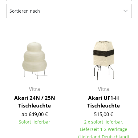
Tische
Sortieren nach
Esstische
Beistelltische
Couchtische
Schreibtische
Sekretäre & PC-Tische
Konferenztische
Vitra
Vitra
Stehtische & Stehpulte
Akari 24N / 25N
Akari UF1-H
Tischleuchte
Tischleuchte
Kindertische
ab 649,00 €
515,00 €
Gartentische
Sofort lieferbar
2 x sofort lieferbar,
Lieferzeit 1-2 Werktage
Servierwagen
(Lieferland Deutschland)