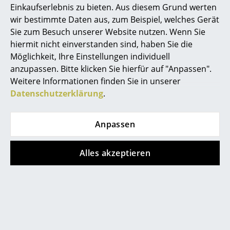
Einkaufserlebnis zu bieten. Aus diesem Grund werten
Büro
wir bestimmte Daten aus, zum Beispiel, welches Gerät
Neu
Sie zum Besuch unserer Website nutzen. Wenn Sie
Arbeitsplatz
hiermit nicht einverstanden sind, haben Sie die
Möglichkeit, Ihre Einstellungen individuell
Management Büro
anzupassen. Bitte klicken Sie hierfür auf "Anpassen".
Konferenzraum
Weitere Informationen finden Sie in unserer
Datenschutzerklärung
.
Empfang
Muuto
Cassina
Cafeteria
Anpassen
Strand
Ficupala Outdoor
Branchenlösungen
Tisch-/Bodenleuchte
Akkuleuchte
Alles akzeptieren
ab 595,00 €
993,00 €
Sicheres Arbeiten
Sofort lieferbar
1 x sofort lieferbar,
Lieferzeit 1-2 Werktage
Hersteller & Designer
(Lieferland Deutschland)
Hersteller