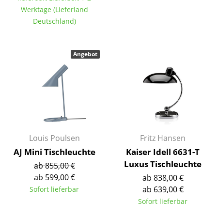
Einzelteile
Werktage (Lieferland
Deutschland)
... alle Tische
Aufbewahren
Angebot
Regale & Schränke
Bücherregale
Wandregale
Sideboards & Kommoden
Louis Poulsen
Fritz Hansen
TV Möbel
AJ Mini Tischleuchte
Kaiser Idell 6631-T
Luxus Tischleuchte
ab 855,00 €
Beistell- & Rollcontainer
ab 599,00 €
ab 838,00 €
Barmöbel
ab 639,00 €
Sofort lieferbar
Sofort lieferbar
Garderoben