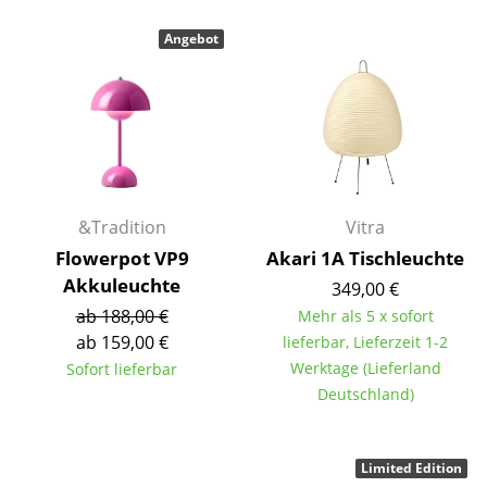
Kleinaufbewahrung
Angebot
Einzelteile
... alle Aufbewahrungsmöbel
Licht
Hängeleuchten & Deckenleuchten
&Tradition
Vitra
Tischleuchten
Flowerpot VP9
Akari 1A Tischleuchte
Akkuleuchte
349,00 €
Schreibtischleuchten
ab 188,00 €
Mehr als 5 x sofort
Stehleuchten & Leseleuchten
ab 159,00 €
lieferbar, Lieferzeit 1-2
Werktage (Lieferland
Sofort lieferbar
Bodenleuchten
Deutschland)
Wandleuchten
Outdoor-Leuchten
Limited Edition