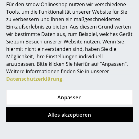
Für den smow Onlineshop nutzen wir verschiedene
Marcel Breuer
Tools, um die Funktionalität unserer Website für Sie
zu verbessern und Ihnen ein maßgeschneidertes
Philippe Starck
Einkaufserlebnis zu bieten. Aus diesem Grund werten
wir bestimmte Daten aus, zum Beispiel, welches Gerät
Verner Panton
Sie zum Besuch unserer Website nutzen. Wenn Sie
... alle Designer A-Z
hiermit nicht einverstanden sind, haben Sie die
Möglichkeit, Ihre Einstellungen individuell
anzupassen. Bitte klicken Sie hierfür auf "Anpassen".
Themen
Weitere Informationen finden Sie in unserer
Tecnolumen
Vitra
Neu bei smow
Datenschutzerklärung
.
Cube Light
Akari 1AD
Inspiration
Tischleuchte
Tischleuchte
Anpassen
ab 839,00 €
395,00 €
Special Editions
Sofort lieferbar
Mehr als 3 x sofort
Designklassiker
Alles akzeptieren
lieferbar, Lieferzeit 1-2
Werktage (Lieferland
Frauen im Design
Deutschland)