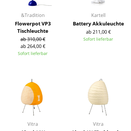
Räume
&Tradition
Kartell
Zuhause
Flowerpot VP3
Battery Akkuleuchte
Tischleuchte
ab 211,00 €
Wohnzimmer
ab 310,00 €
Sofort lieferbar
Esszimmer
ab 264,00 €
Sofort lieferbar
Schlafzimmer
Kinderzimmer
Arbeitszimmer
Diele
Badezimmer
Stauraum
Vitra
Vitra
Balkon & Garten