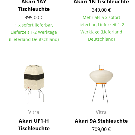
Akari 1AY
Akari 1N Tischleuchte
Tischleuchte
349,00 €
Büro
395,00 €
Mehr als 5 x sofort
Arbeitsplatz
lieferbar, Lieferzeit 1-2
1 x sofort lieferbar,
Werktage (Lieferland
Lieferzeit 1-2 Werktage
Management Büro
Deutschland)
(Lieferland Deutschland)
Konferenzraum
Empfang
Cafeteria
Branchenlösungen
Sicheres Arbeiten
Hersteller & Designer
Vitra
Vitra
Akari UF1-H
Akari 9A Stehleuchte
Hersteller
Tischleuchte
709,00 €