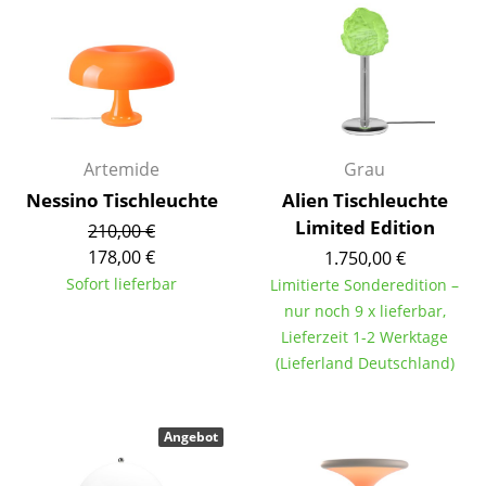
Akkuleuchten
... alle Leuchten
Betten
Doppelbetten
Artemide
Grau
Nessino Tischleuchte
Alien Tischleuchte
Einzelbetten
Limited Edition
210,00 €
Stapelbetten
178,00 €
1.750,00 €
Sofort lieferbar
Limitierte Sonderedition –
Kinderbetten
nur noch 9 x lieferbar,
Nachttische & Bettzubehör
Lieferzeit 1-2 Werktage
(Lieferland Deutschland)
... alle Betten
Accessoires
Angebot
Uhren