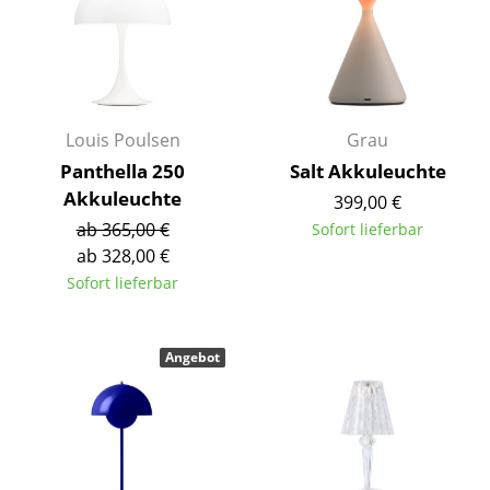
Spiegel
Figuren & Miniaturen
Vasen
Louis Poulsen
Grau
Tabletts
Panthella 250
Salt Akkuleuchte
Akkuleuchte
399,00 €
Büroutensilien
ab 365,00 €
Sofort lieferbar
Aufbewahrungsboxen
ab 328,00 €
Sofort lieferbar
Decken
Kissen
Angebot
Teppiche
Vorhänge
... alle Accessoires