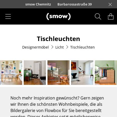
Direkt zum Inhalt
urfürstendamm 100
smow Chemnitz
Barbarossastraße 39
smow Frankfurt
smow Essen
smow Schwarzwald
smow Nürnberg
smow München
smow Freiburg
smow Kempten
smow Düsseldorf
smow Hannover
smow Stuttgart
smow Konstanz
smow Solothurn
smow Hamburg
smow Mainz
smow Köln
smow Leipzig
Rütte
Ha
L
H
I
Produkte
Tischleuchten
Sitzmöbel
Designermöbel
Licht
Tischleuchten
Esszimmerstühle
Sofas
Sessel
Loungesessel
Stühle
Noch mehr Inspiration gewünscht? Gern zeigen
Freischwinger
wir Ihnen die schönsten Wohnbeispiele, die als
Bildergalerie von Flowbox für Sie bereitgestellt
Barhocker
werden. Dieser Anbieter setzt möglicherweise