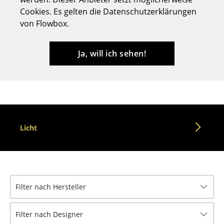
Cookies. Es gelten die Datenschutzerklärungen
Hocker
von Flowbox.
Bänke & Liegen
Sitzsäcke
Ja, will ich sehen!
Gartenstühle
Kinderstühle
Schaukelstühle
Licht
Bürodrehstühle
Konferenzstühle
Bürosessel
Filter nach Hersteller
Einzelteile
... alle Sitzmöbel
Filter nach Designer