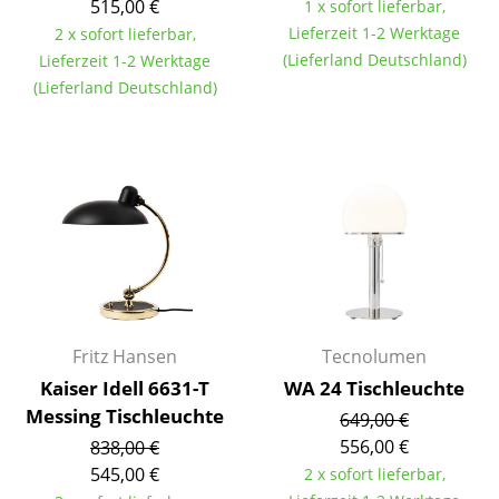
Artemide
515,00 €
1 x sofort lieferbar,
Lieferzeit 1-2 Werktage
2 x sofort lieferbar,
Cassina
(Lieferland Deutschland)
Lieferzeit 1-2 Werktage
(Lieferland Deutschland)
Fritz Hansen
HAY
Knoll International
Louis Poulsen
Muuto
Nils Holger Moormann
Fritz Hansen
Tecnolumen
Richard Lampert
Kaiser Idell 6631-T
WA 24 Tischleuchte
Thonet
Messing Tischleuchte
649,00 €
USM Haller
556,00 €
838,00 €
545,00 €
2 x sofort lieferbar,
Vitra