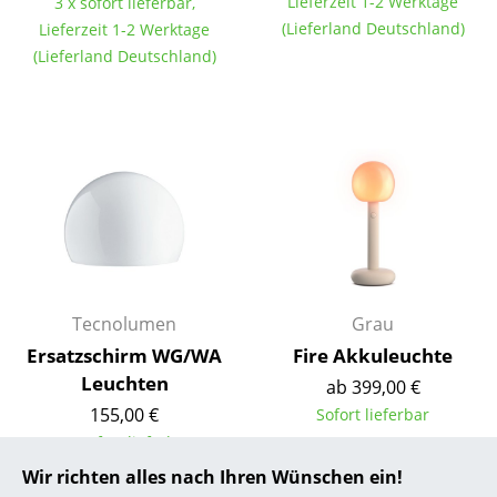
Lieferzeit 1-2 Werktage
3 x sofort lieferbar,
(Lieferland Deutschland)
Lieferzeit 1-2 Werktage
... alle Hersteller A-Z
(Lieferland Deutschland)
Designer
Alvar Aalto
Arne Jacobsen
Charles & Ray Eames
Eero Saarinen
Egon Eiermann
Tecnolumen
Grau
Ersatzschirm WG/WA
Fire Akkuleuchte
Eileen Gray
Leuchten
ab 399,00 €
Jean Prouvé
155,00 €
Sofort lieferbar
1 x sofort lieferbar,
Le Corbusier
Lieferzeit 1-2 Werktage
Wir richten alles nach Ihren Wünschen ein!
Ludwig Mies van der Rohe
(Lieferland Deutschland)