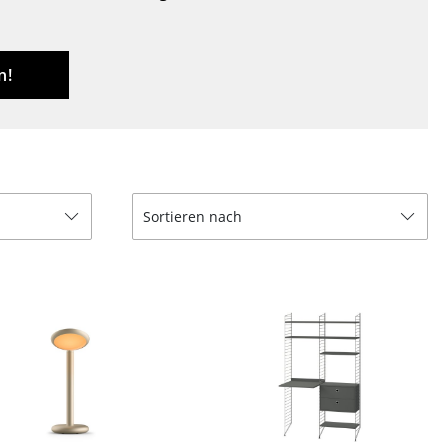
Decken
Kissen
Teppiche
n!
Vorhänge
... alle Accessoires
Sortieren nach
Büro
Arbeitsplatz
Management Büro
Konferenzraum