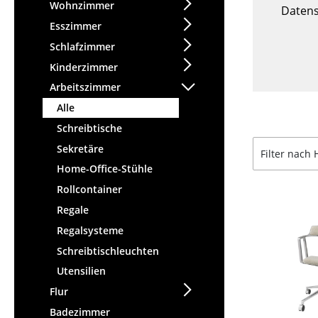
Stehpulte
Wohnzimmer
Hocker
Datens
Kindertische
Esszimmer
Bänke & Liegen
Gartentische
Schlafzimmer
Sitzsäcke
Servierwagen
Kinderzimmer
Gartenstühle
Einzelteile
Arbeitszimmer
Kinderstühle
... alle Tische
Alle
Schaukelstühle
Bürodrehstühle
Schreibtische
Konferenzstühle
Sekretäre
Filter nach 
Bürosessel
Home-Office-Stühle
Einzelteile
Rollcontainer
... alle Sitzmöbel
Regale
Regalsysteme
Schreibtischleuchten
Utensilien
Flur
Badezimmer