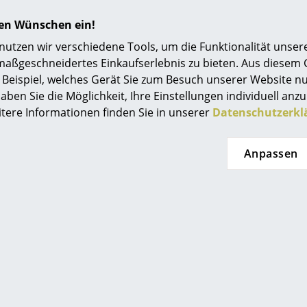
Einrichtungsberatung
hren Wünschen ein!
Referenzen
tzen wir verschiedene Tools, um die Funktionalität unsere
ger Moormann
String Furniture
maßgeschneidertes Einkaufserlebnis zu bieten. Aus diesem
smow Kompass
Beispiel, welches Gerät Sie zum Besuch unserer Website nu
Tischleuchte
String System
aben Sie die Möglichkeit, Ihre Einstellungen individuell anzu
Bodenregal mit
S
9,00 €
itere Informationen finden Sie in unserer
Datenschutzerkl
Schreibtisch, Weiß
Eic
 in 3-4 Wochen
lackiert
eferaussage des
stellers)
602,00 €
Anpassen
Lieferbar in 4-6 Wochen
1 x s
(Standardlieferaussage des
Herstellers)