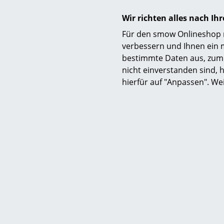
Wir richten alles nach I
Für den smow Onlineshop nu
Nils Hol
verbessern und Ihnen ein 
bestimmte Daten aus, zum 
La Dré 
nicht einverstanden sind, h
24
hierfür auf "Anpassen". We
Lieferbar
(Standardli
Her