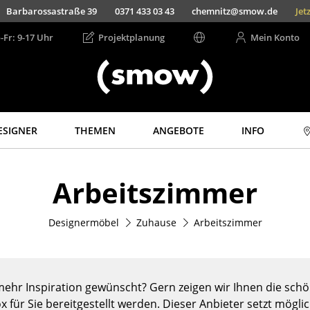
Barbarossastraße 39
0371 433 03 43
chemnitz@smow.de
Jet
-Fr: 9-17 Uhr
Projektplanung
Mein Konto
ESIGNER
THEMEN
ANGEBOTE
INFO
Aufbewahren
Licht
Arbeitszimmer
Regale & Schränke
Hängeleuchten &
Deckenleuchten
Bücherregale
Tischleuchten
Designermöbel
Zuhause
Arbeitszimmer
Wandregale
Schreibtischleuchten
Sideboards &
Kommoden
Stehleuchten &
Leseleuchten
TV Möbel
ehr Inspiration gewünscht? Gern zeigen wir Ihnen die schön
Bodenleuchten
Beistell- &
x für Sie bereitgestellt werden. Dieser Anbieter setzt mögli
Rollcontainer
Wandleuchten