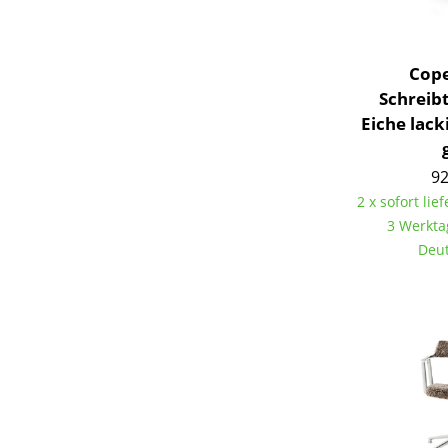
Cop
Schreib
Eiche lack
92
2 x sofort lief
3 Werkta
Deut