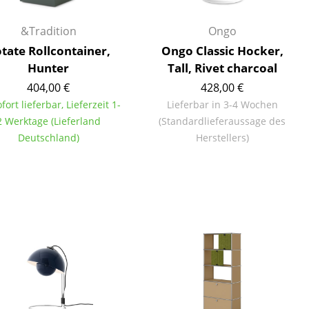
&Tradition
Ongo
tate Rollcontainer,
Ongo Classic Hocker,
Hunter
Tall, Rivet charcoal
404,00 €
428,00 €
ofort lieferbar, Lieferzeit 1-
Lieferbar in 3-4 Wochen
2 Werktage (Lieferland
(Standardlieferaussage des
Deutschland)
Herstellers)
sign
n
ien