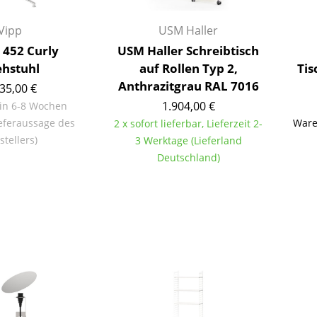
Farbwelten
Vipp
USM Haller
Das Original
 452 Curly
USM Haller Schreibtisch
Geschenkideen
hstuhl
auf Rollen Typ 2,
Tis
Anthrazitgrau RAL 7016
ervice
35,00 €
1.904,00 €
 in 6-8 Wochen
ontakt
eferaussage des
Ware
2 x sofort lieferbar, Lieferzeit 2-
ezahlung
stellers)
3 Werktage (Lieferland
ersand
Deutschland)
AQ
ückgabe & Umtausch
sere Vorteile auf einen Blick
GB
atenschutz
Projektplanung