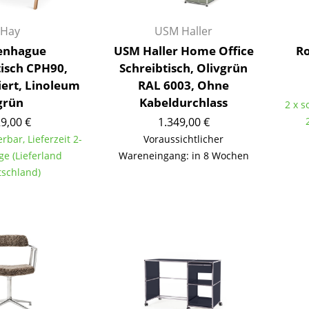
Richard Lampert
Ludwig Mies van der Rohe
Thonet
Marcel Breuer
Hay
USM Haller
USM Haller
Philippe Starck
enhague
USM Haller Home Office
Ro
Vitra
Verner Panton
tisch CPH90,
Schreibtisch, Olivgrün
... alle Hersteller A-Z
... alle Designer A-Z
iert, Linoleum
RAL 6003, Ohne
grün
Kabeldurchlass
2 x s
Neu bei smow
9,00 €
1.349,00 €
Inspiration
erbar, Lieferzeit 2-
Voraussichtlicher
Special Editions
ge (Lieferland
Wareneingang: in 8 Wochen
Designklassiker
schland)
Frauen im Design
Bauhaus Design
Midcentury Design
Skandinavisches De
Italienisches Design
Nachhaltiges Desig
Natürliche Material