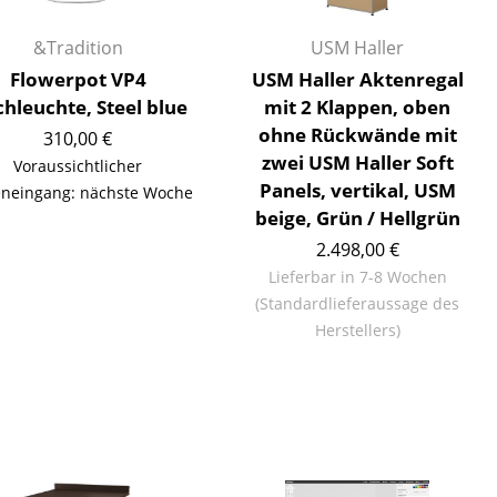
&Tradition
USM Haller
Flowerpot VP4
USM Haller Aktenregal
chleuchte, Steel blue
mit 2 Klappen, oben
ohne Rückwände mit
Unternehmen
310,00 €
zwei USM Haller Soft
Voraussichtlicher
Über uns
Panels, vertikal, USM
neingang: nächste Woche
smow vor Ort
beige, Grün / Hellgrün
Katalog
2.498,00 €
Jobs bei smow
Lieferbar in 7-8 Wochen
Arbeiten bei smow
(Standardlieferaussage des
Herstellers)
Newsletter
Journal
Presse
Impressum
Stores