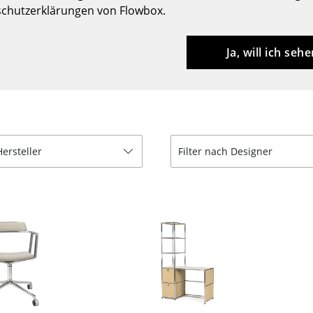
chutzerklärungen von Flowbox.
Barmöbel
Outdoor-Leuchten
Garderoben
Akkuleuchten
Ja, will ich sehe
Kleinaufbewahrung
... alle Leuchten
Einzelteile
... alle Aufbewahrungsmöbel
USM Haller Konfigurator
Hersteller
Filter nach Designer
Zuhause
Wohnzimmer
Esszimmer
Schlafzimmer