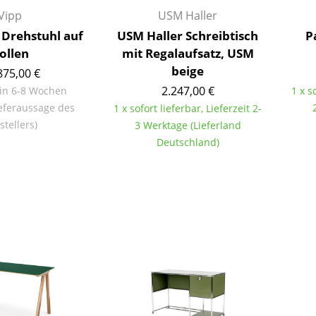
Kinderzimmer
Vipp
USM Haller
Arbeitszimmer
 Drehstuhl auf
USM Haller Schreibtisch
P
Diele
ollen
mit Regalaufsatz, USM
Badezimmer
beige
875,00 €
Stauraum
2.247,00 €
 in 6-8 Wochen
1 x s
Balkon & Garten
eferaussage des
1 x sofort lieferbar, Lieferzeit 2-
stellers)
3 Werktage (Lieferland
Hersteller
Designer
Deutschland)
Artemide
Alvar Aalto
Cassina
Arne Jacobsen
Fritz Hansen
Charles & Ray Eames
HAY
Eero Saarinen
Knoll International
Egon Eiermann
Louis Poulsen
Eileen Gray
Muuto
Jean Prouvé
Nils Holger Moormann
Le Corbusier