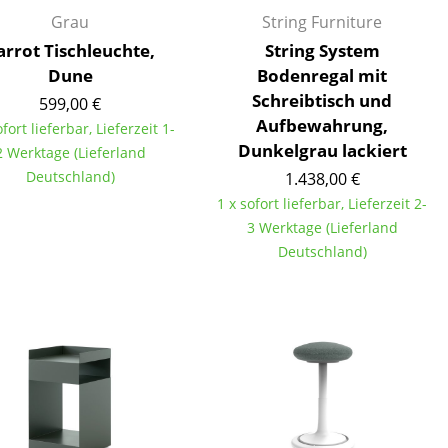
Empfang
Grau
String Furniture
Cafeteria
arrot Tischleuchte,
String System
Branchenlösungen
Dune
Bodenregal mit
Sicheres Arbeiten
Schreibtisch und
599,00 €
Aufbewahrung,
ofort lieferbar, Lieferzeit 1-
Dunkelgrau lackiert
2 Werktage (Lieferland
Deutschland)
1.438,00 €
Das Original
1 x sofort lieferbar, Lieferzeit 2-
3 Werktage (Lieferland
Deutschland)