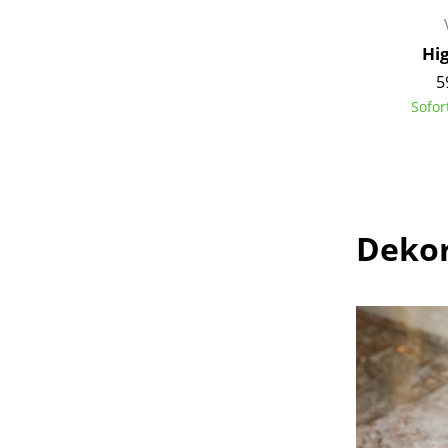
Hi
5
Sofor
Dekor