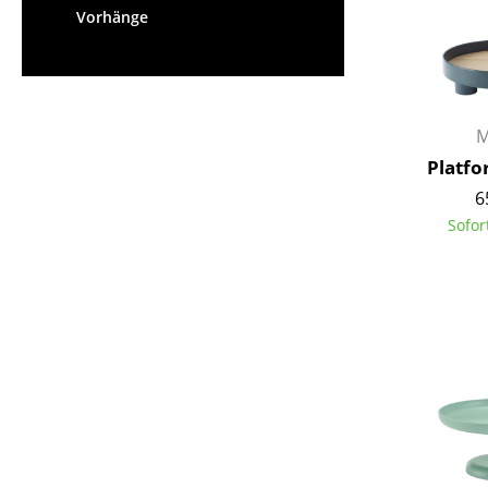
Vorhänge
M
Platfo
6
Sofor