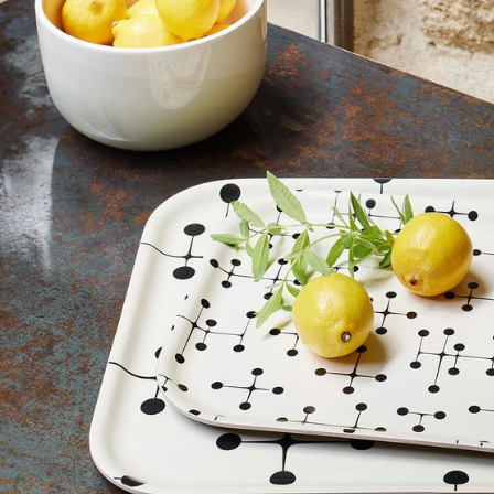
Farbwelten
Das Original
Geschenkideen
ervice
ontakt
ezahlung
ersand
AQ
ückgabe & Umtausch
sere Vorteile auf einen Blick
GB
atenschutz
Projektplanung