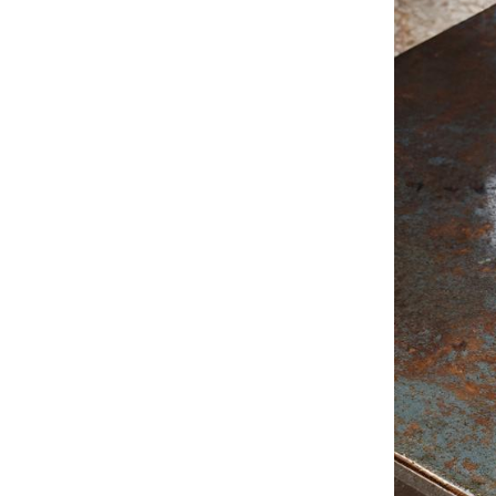
S
K
B
V
F
R
Un
A
D