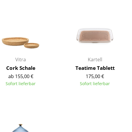
Decken
Kissen
Teppiche
Vorhänge
... alle Accessoires
Vitra
Kartell
Cork Schale
Teatime Tablett
ab 155,00 €
175,00 €
Sofort lieferbar
Sofort lieferbar
Büro
Arbeitsplatz
Management Büro
Konferenzraum