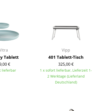
Barmöbel
Outdoor-Leuchten
Garderoben
Akkuleuchten
Kleinaufbewahrung
... alle Leuchten
Einzelteile
... alle Aufbewahrungsmöbel
USM Haller Konfigurator
Vitra
Vipp
y Tablett
401 Tablett-Tisch
9,00 €
325,00 €
t lieferbar
1 x sofort lieferbar, Lieferzeit 1-
2 Werktage (Lieferland
Deutschland)
Zuhause
Wohnzimmer
Esszimmer
Schlafzimmer