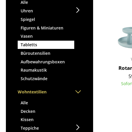
Stehpulte
Alle
Hocker
Kindertische
Uhren
Bänke & Liegen
Gartentische
Spiegel
Sitzsäcke
Servierwagen
Figuren & Miniaturen
Gartenstühle
Einzelteile
Vasen
Kinderstühle
... alle Tische
Tabletts
Schaukelstühle
Bürodrehstühle
Büroutensilien
Konferenzstühle
Aufbewahrungsboxen
Rotar
Bürosessel
Raumakustik
5
Einzelteile
Schutzwände
Sofor
... alle Sitzmöbel
Wohntextilien
Alle
Decken
Kissen
Teppiche