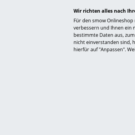
Wir richten alles nach I
Für den smow Onlineshop nu
verbessern und Ihnen ein 
bestimmte Daten aus, zum 
nicht einverstanden sind, h
Eames Classic
hierfür auf "Anpassen". We
Designtablet
Bereich, zum
Gläser, Tell
neben der Tr
sich geirrt:
schönen Mo
präsentiert
Akzente in I
Unterlage b
Beistelltisc