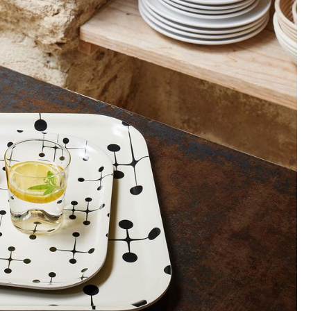
Unternehmen
Über uns
smow vor Ort
Katalog
Jobs bei smow
Arbeiten bei smow
Newsletter
Journal
Presse
Impressum
Stores