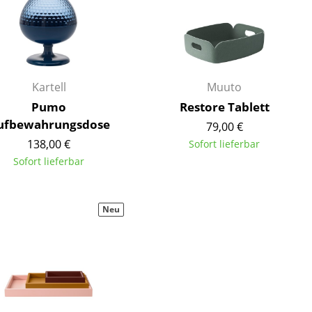
Empfang
Cafeteria
Branchenlösungen
Sicheres Arbeiten
Kartell
Muuto
Pumo
Restore Tablett
ufbewahrungsdose
79,00 €
Das Original
138,00 €
Sofort lieferbar
Sofort lieferbar
Neu