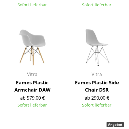
Sofort lieferbar
Sofort lieferbar
Spiegel
Figuren & Miniaturen
Vasen
Tabletts
Büroutensilien
Aufbewahrungsboxen
Vitra
Vitra
Decken
Eames Plastic
Eames Plastic Side
Kissen
Armchair DAW
Chair DSR
ab 579,00 €
ab 290,00 €
Teppiche
Sofort lieferbar
Sofort lieferbar
Vorhänge
... alle Accessoires
Angebot