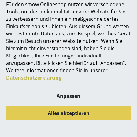
Für den smow Onlineshop nutzen wir verschiedene
Marcel Breuer
Tools, um die Funktionalität unserer Website für Sie
zu verbessern und Ihnen ein maßgeschneidertes
Philippe Starck
Einkaufserlebnis zu bieten. Aus diesem Grund werten
wir bestimmte Daten aus, zum Beispiel, welches Gerät
Verner Panton
Sie zum Besuch unserer Website nutzen. Wenn Sie
... alle Designer A-Z
Fermob
Vitra
hiermit nicht einverstanden sind, haben Sie die
Luxembourg Stuhl
Wire Chair DKR
Möglichkeit, Ihre Einstellungen individuell
anzupassen. Bitte klicken Sie hierfür auf "Anpassen".
Themen
267,00 €
ab 465,00 €
Weitere Informationen finden Sie in unserer
Sofort lieferbar
Sofort lieferbar
Neu bei smow
Datenschutzerklärung
.
Inspiration
Angebot
Angebot
Anpassen
Special Editions
Designklassiker
Alles akzeptieren
Frauen im Design