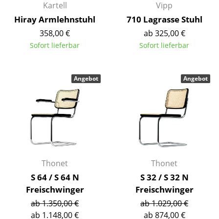
Kartell
Vipp
Akkuleuchten
Hiray Armlehnstuhl
710 Lagrasse Stuhl
... alle Leuchten
358,00 €
ab 325,00 €
Sofort lieferbar
Sofort lieferbar
Betten
Doppelbetten
Angebot
Angebot
Einzelbetten
Stapelbetten
Kinderbetten
Nachttische & Bettzubehör
Thonet
Thonet
... alle Betten
S 64 / S 64 N
S 32 / S 32 N
Freischwinger
Freischwinger
Accessoires
ab 1.350,00 €
ab 1.029,00 €
Uhren
ab 1.148,00 €
ab 874,00 €