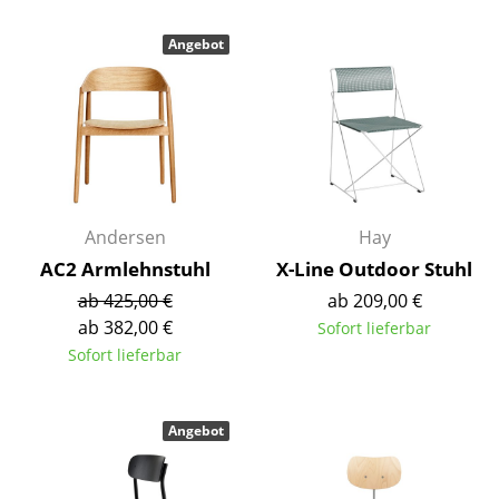
Einzelteile
Angebot
... alle Tische
Aufbewahren
Regale & Schränke
Bücherregale
Andersen
Hay
Wandregale
AC2 Armlehnstuhl
X-Line Outdoor Stuhl
Sideboards & Kommoden
ab 425,00 €
ab 209,00 €
ab 382,00 €
Sofort lieferbar
TV Möbel
Sofort lieferbar
Beistell- & Rollcontainer
Barmöbel
Angebot
Garderoben