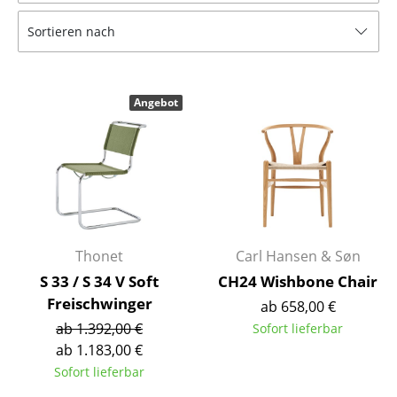
Tische
Sortieren nach
Esstische
Beistelltische
Angebot
Couchtische
Schreibtische
Sekretäre & PC-Tische
Konferenztische
Thonet
Carl Hansen & Søn
Stehtische & Stehpulte
S 33 / S 34 V Soft
CH24 Wishbone Chair
Freischwinger
ab 658,00 €
Kindertische
ab 1.392,00 €
Sofort lieferbar
Gartentische
ab 1.183,00 €
Sofort lieferbar
Servierwagen