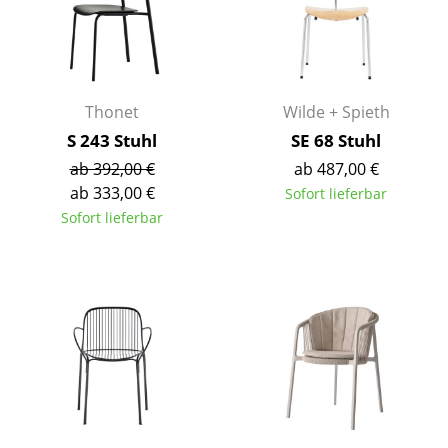
Kleinaufbewahrung
Einzelteile
... alle Aufbewahrungsmöbel
Thonet
Wilde + Spieth
S 243 Stuhl
SE 68 Stuhl
Licht
ab 392,00 €
ab 487,00 €
Hängeleuchten & Deckenleuchten
ab 333,00 €
Sofort lieferbar
Sofort lieferbar
Tischleuchten
Schreibtischleuchten
Stehleuchten & Leseleuchten
Bodenleuchten
Wandleuchten
Outdoor-Leuchten