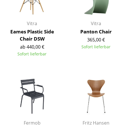
Büro
Arbeitsplatz
Vitra
Vitra
Eames Plastic Side
Panton Chair
Management Büro
Chair DSW
365,00 €
Konferenzraum
ab 440,00 €
Sofort lieferbar
Sofort lieferbar
Empfang
Cafeteria
Branchenlösungen
Sicheres Arbeiten
Hersteller & Designer
Hersteller
Fermob
Fritz Hansen