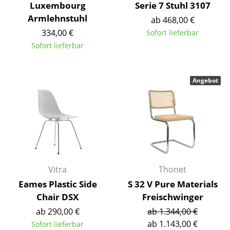
Artemide
Luxembourg
Serie 7 Stuhl 3107
Armlehnstuhl
ab 468,00 €
Cassina
334,00 €
Sofort lieferbar
Fritz Hansen
Sofort lieferbar
HAY
Angebot
Knoll International
Louis Poulsen
Muuto
Nils Holger Moormann
Richard Lampert
Vitra
Thonet
Eames Plastic Side
S 32 V Pure Materials
Thonet
Chair DSX
Freischwinger
USM Haller
ab 290,00 €
ab 1.344,00 €
ab 1.143,00 €
Sofort lieferbar
Vitra