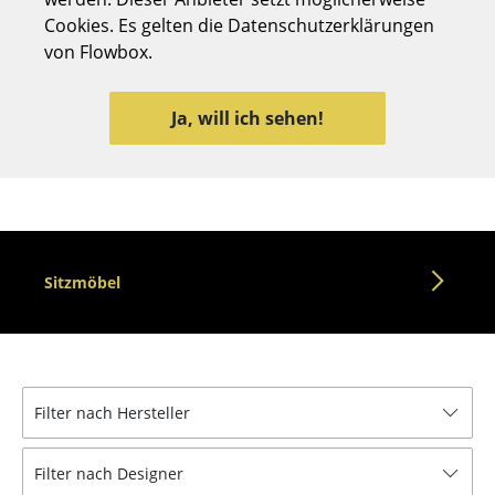
Cookies. Es gelten die Datenschutzerklärungen
Hocker
von Flowbox.
Bänke & Liegen
Sitzsäcke
Ja, will ich sehen!
Gartenstühle
Kinderstühle
Schaukelstühle
Sitzmöbel
Bürodrehstühle
Konferenzstühle
Bürosessel
Filter nach Hersteller
Einzelteile
... alle Sitzmöbel
Filter nach Designer