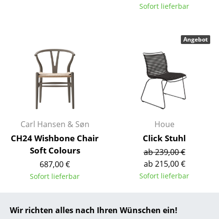
Sofort lieferbar
... alle Hersteller A-Z
Designer
Angebot
Alvar Aalto
Arne Jacobsen
Charles & Ray Eames
Eero Saarinen
Carl Hansen & Søn
Houe
Egon Eiermann
CH24 Wishbone Chair
Click Stuhl
Soft Colours
ab 239,00 €
Eileen Gray
ab 215,00 €
687,00 €
Jean Prouvé
Sofort lieferbar
Sofort lieferbar
Le Corbusier
Wir richten alles nach Ihren Wünschen ein!
Ludwig Mies van der Rohe