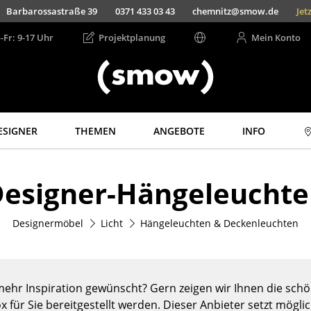
Barbarossastraße 39
0371 433 03 43
chemnitz@smow.de
Jet
-Fr: 9-17 Uhr
Projektplanung
Mein Konto
ESIGNER
THEMEN
ANGEBOTE
INFO
Aufbewahren
Licht
esigner-Hängeleucht
Regale & Schränke
Hängeleuchten &
Deckenleuchten
Bücherregale
Tischleuchten
Designermöbel
Licht
Hängeleuchten & Deckenleuchten
Wandregale
Schreibtischleuchten
Sideboards &
Kommoden
Stehleuchten &
Leseleuchten
TV Möbel
ehr Inspiration gewünscht? Gern zeigen wir Ihnen die schön
Bodenleuchten
Beistell- &
x für Sie bereitgestellt werden. Dieser Anbieter setzt mögli
Rollcontainer
Wandleuchten