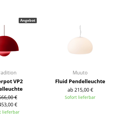
Farbwelten
Das Original
Angebot
Geschenkideen
ervice
ontakt
ezahlung
ersand
adition
Muuto
AQ
rpot VP2
Fluid Pendelleuchte
ückgabe & Umtausch
elleuchte
ab 215,00 €
sere Vorteile auf einen Blick
566,00 €
Sofort lieferbar
GB
453,00 €
atenschutz
t lieferbar
Projektplanung