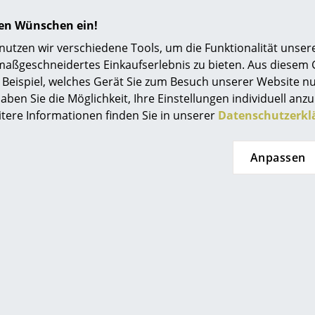
Einrichtungsberatung
hren Wünschen ein!
Referenzen
tzen wir verschiedene Tools, um die Funktionalität unsere
maßgeschneidertes Einkaufserlebnis zu bieten. Aus diesem
smow Kompass
Beispiel, welches Gerät Sie zum Besuch unserer Website nu
aben Sie die Möglichkeit, Ihre Einstellungen individuell anzu
itere Informationen finden Sie in unserer
Datenschutzerkl
temide
Hay
ce Mini
Buoy Glass
PH
nleuchte
Pendelleuchte
Anpassen
5,00 €
ab 139,00 €
3,00 €
2 x s
Sofort lieferbar
erbar, Lieferzeit 1-
ge (Lieferland
schland)
Angebot