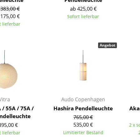
Richard Lampert
Ludwig Mies van der Rohe
.383,00 €
ab 425,00 €
Thonet
Marcel Breuer
.175,00 €
Sofort lieferbar
USM Haller
Philippe Starck
t lieferbar
Vitra
Verner Panton
... alle Hersteller A-Z
... alle Designer A-Z
Angebot
Neu bei smow
Inspiration
Special Editions
Designklassiker
Frauen im Design
Bauhaus Design
Vitra
Audo Copenhagen
Midcentury Design
 / 55A / 75A /
Hashira Pendelleuchte
Aka
Skandinavisches De
ndelleuchte
765,00 €
Italienisches Design
535,00 €
395,00 €
2 x s
Nachhaltiges Desig
Limitierter Bestand
t lieferbar
Natürliche Material