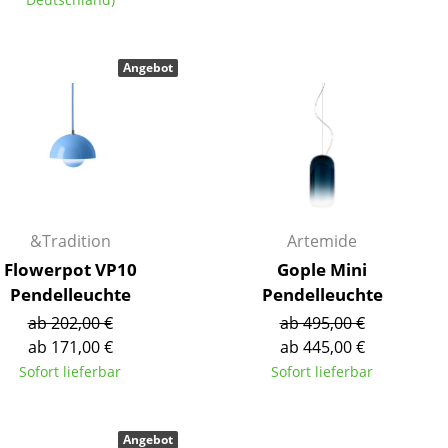
Angebot
Unternehmen
Über uns
smow vor Ort
Katalog
&Tradition
Artemide
Jobs bei smow
Flowerpot VP10
Gople Mini
Arbeiten bei smow
Pendelleuchte
Pendelleuchte
Newsletter
ab 202,00 €
ab 495,00 €
Journal
ab 171,00 €
ab 445,00 €
Presse
Sofort lieferbar
Sofort lieferbar
Impressum
Stores
Angebot