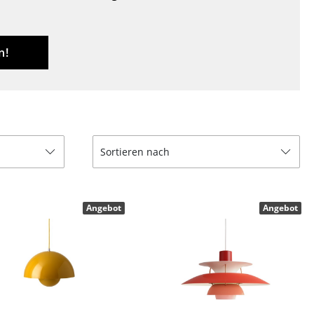
Decken
Kissen
Teppiche
n!
Vorhänge
... alle Accessoires
Sortieren nach
Angebot
Angebot
Büro
Arbeitsplatz
Management Büro
Konferenzraum