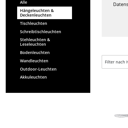
Stehpulte
Alle
Hocker
Datens
Kindertische
Hängeleuchten &
Bänke & Liegen
Deckenleuchten
Gartentische
Sitzsäcke
Tischleuchten
Servierwagen
Gartenstühle
Schreibtischleuchten
Einzelteile
Kinderstühle
Stehleuchten &
... alle Tische
Schaukelstühle
Leseleuchten
Bürodrehstühle
Bodenleuchten
Konferenzstühle
Wandleuchten
Filter nach 
Bürosessel
Outdoor-Leuchten
Einzelteile
Akkuleuchten
... alle Sitzmöbel