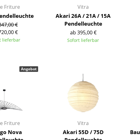
Kinderzimmer
e Friture
Vitra
Arbeitszimmer
Pendelleuchte
Akari 26A / 21A / 15A
Diele
Pendelleuchte
847,00 €
Badezimmer
720,00 €
ab 395,00 €
Stauraum
t lieferbar
Sofort lieferbar
Balkon & Garten
Hersteller
Designer
Angebot
Artemide
Alvar Aalto
Cassina
Arne Jacobsen
Fritz Hansen
Charles & Ray Eames
HAY
Eero Saarinen
Knoll International
Egon Eiermann
Louis Poulsen
Eileen Gray
e Friture
Vitra
Muuto
Jean Prouvé
igo Nova
Akari 55D / 75D
Bau
Nils Holger Moormann
Le Corbusier
elleuchte
Pendelleuchte