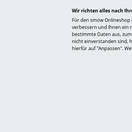
Wir richten alles nach I
Für den smow Onlineshop nu
verbessern und Ihnen ein 
bestimmte Daten aus, zum 
nicht einverstanden sind, h
hierfür auf "Anpassen". We
Ar
Pir
Decke
71
64
1 x sofort lief
2 Werkta
Deut