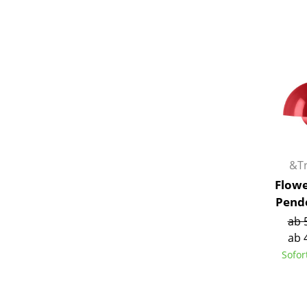
S
K
B
V
&Tr
F
Flowe
R
Pend
Un
ab 
A
ab 
D
Sofor