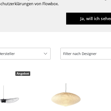
chutzerklärungen von Flowbox.
Barmöbel
Outdoor-Leuchten
Garderoben
Akkuleuchten
Ja, will ich sehe
Kleinaufbewahrung
... alle Leuchten
Einzelteile
... alle Aufbewahrungsmöbel
USM Haller Konfigurator
Hersteller
Filter nach Designer
Angebot
Zuhause
Wohnzimmer
Esszimmer
Schlafzimmer