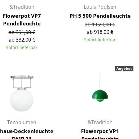
Empfang
&Tradition
Louis Poulsen
Cafeteria
Flowerpot VP7
PH 5 500 Pendelleuchte
Branchenlösungen
Pendelleuchte
ab 1.020,00 €
Sicheres Arbeiten
ab 918,00 €
ab 391,00 €
ab 332,00 €
Sofort lieferbar
Sofort lieferbar
Das Original
Angebot
Tecnolumen
&Tradition
haus-Deckenleuchte
Flowerpot VP1
DMB 26
Pendelleuchte