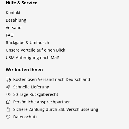
Hilfe & Service
Tische
Kontakt
Esstische
Bezahlung
Versand
Beistelltische
FAQ
Couchtische
Rückgabe & Umtausch
Unsere Vorteile auf einen Blick
Schreibtische
USM Anfertigung nach Maß
Sekretäre & PC-Tische
Wir bieten Ihnen
Konferenztische
Kostenlosen Versand nach Deutschland
Schnelle Lieferung
Stehtische & Stehpulte
30 Tage Rückgaberecht
Kindertische
Persönliche Ansprechpartner
Sichere Zahlung durch SSL-Verschlüsselung
Gartentische
Datenschutz
Servierwagen