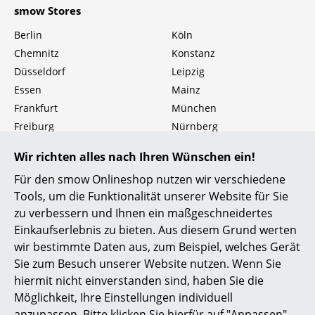
smow Stores
Einzelteile
Berlin
Köln
... alle Tische
Chemnitz
Konstanz
Düsseldorf
Leipzig
Aufbewahren
Essen
Mainz
Regale & Schränke
Frankfurt
München
Freiburg
Nürnberg
Bücherregale
Hamburg
Schwarzwald
Wir richten alles nach Ihren Wünschen ein!
Wandregale
Hannover
Solothurn
Für den smow Onlineshop nutzen wir verschiedene
Kempten
Stuttgart
Sideboards & Kommoden
Tools, um die Funktionalität unserer Website für Sie
smow
zu verbessern und Ihnen ein maßgeschneidertes
TV Möbel
Einkaufserlebnis zu bieten. Aus diesem Grund werten
Über uns
Beistell- & Rollcontainer
wir bestimmte Daten aus, zum Beispiel, welches Gerät
Jobs bei smow
Sie zum Besuch unserer Website nutzen. Wenn Sie
Arbeiten bei smow
Barmöbel
hiermit nicht einverstanden sind, haben Sie die
smow vor Ort
Möglichkeit, Ihre Einstellungen individuell
Garderoben
Referenzen
anzupassen. Bitte klicken Sie hierfür auf "Anpassen".