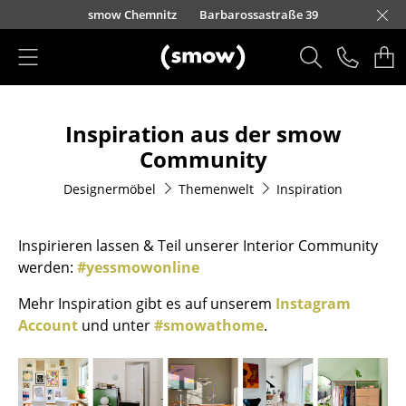
Direkt zum Inhalt
urfürstendamm 100
smow Chemnitz
Barbarossastraße 39
smow Frankfurt
smow Essen
smow Schwarzwald
smow Nürnberg
smow München
smow Freiburg
smow Kempten
smow Düsseldorf
smow Hannover
smow Stuttgart
smow Konstanz
smow Solothurn
smow Hamburg
smow Mainz
smow Köln
smow Leipzig
Rütte
Ha
L
H
I
Produkte
Inspiration aus der smow
Sitzmöbel
Community
Esszimmerstühle
Designermöbel
Themenwelt
Inspiration
Sofas
Inspirieren lassen & Teil unserer Interior Community
Sessel
werden:
#yessmowonline
Loungesessel
Mehr Inspiration gibt es auf unserem
Instagram
Stühle
Account
und unter
#smowathome
.
Freischwinger
Barhocker