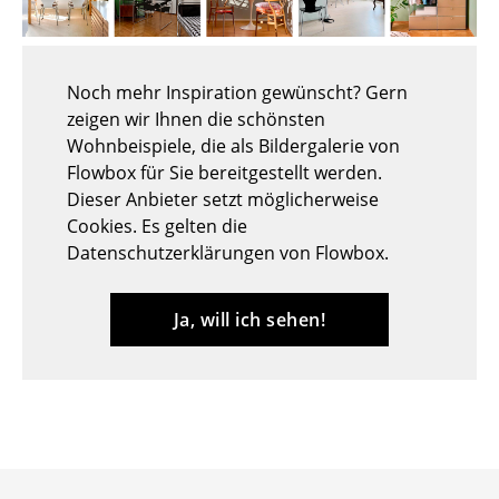
Hocker
Bänke & Liegen
Noch mehr Inspiration gewünscht? Gern
zeigen wir Ihnen die schönsten
Sitzsäcke
Wohnbeispiele, die als Bildergalerie von
Gartenstühle
Flowbox für Sie bereitgestellt werden.
Dieser Anbieter setzt möglicherweise
Kinderstühle
Cookies. Es gelten die
Datenschutzerklärungen von Flowbox.
Schaukelstühle
Bürodrehstühle
Ja, will ich sehen!
Konferenzstühle
Bürosessel
Einzelteile
... alle Sitzmöbel