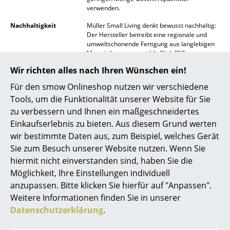
verwenden.
Spiegel
Nachhaltigkeit
Müller Small Living denkt bewusst nachhaltig:
Figuren & Miniaturen
Der Hersteller betreibt eine regionale und
umweltschonende Fertigung aus langlebigen
Materialien von ausschließlich FSC-
Vasen
zertifizierten Lieferanten. Der Anspruch des
Wir richten alles nach Ihren Wünschen ein!
Herstellers ist es, Möbel von Dauer mit
Tabletts
zeitlosem Design zu fertigen sowie eine
Für den smow Onlineshop nutzen wir verschiedene
durchgehende Ersatzteillieferung
Büroutensilien
Tools, um die Funktionalität unserer Website für Sie
zuzusichern. Ganz selbstverständlich ist der
regionale Firmensitz energetisch
zu verbessern und Ihnen ein maßgeschneidertes
Aufbewahrungsboxen
modernisiert, um weitere Emissionen
Einkaufserlebnis zu bieten. Aus diesem Grund werten
einzusparen.
Weitere Informationen finden
wir bestimmte Daten aus, zum Beispiel, welches Gerät
Decken
Sie hier.
Sie zum Besuch unserer Website nutzen. Wenn Sie
Gewährleistung
24 Monate
Kissen
hiermit nicht einverstanden sind, haben Sie die
Produktfamilie
Plane Kollektion
Möglichkeit, Ihre Einstellungen individuell
Teppiche
anzupassen. Bitte klicken Sie hierfür auf "Anpassen".
Weitere Informationen finden Sie in unserer
Vorhänge
Datenschutzerklärung
.
... alle Accessoires