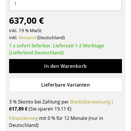
Tische
637,00 €
Esstische
inkl. 19 % MwSt.
Beistelltische
inkl.
Versand
(Deutschland)
Couchtische
1 x sofort lieferbar, Lieferzeit 1-2 Werktage
(Lieferland Deutschland)
Schreibtische
In den Warenkorb
Sekretäre & PC-Tische
Konferenztische
Lieferbare Varianten
Stehtische & Stehpulte
Kindertische
3 % Skonto bei Zahlung per
Banküberweisung
:
617,89 €
(Sie sparen
19,11 €
)
Gartentische
Finanzierung
mit 0 % für 12 Monate (nur in
Servierwagen
Deutschland)