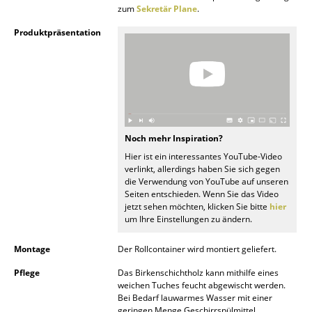
zum
Sekretär Plane
.
Akkuleuchten
Produktpräsentation
... alle Leuchten
Betten
Doppelbetten
Einzelbetten
Noch mehr Inspiration?
Hier ist ein interessantes YouTube-Video
Stapelbetten
verlinkt, allerdings haben Sie sich gegen
die Verwendung von YouTube auf unseren
Kinderbetten
Seiten entschieden. Wenn Sie das Video
jetzt sehen möchten, klicken Sie bitte
hier
Nachttische & Bettzubehör
um Ihre Einstellungen zu ändern.
... alle Betten
Montage
Der Rollcontainer wird montiert geliefert.
Pflege
Das Birkenschichtholz kann mithilfe eines
Accessoires
weichen Tuches feucht abgewischt werden.
Bei Bedarf lauwarmes Wasser mit einer
Uhren
geringen Menge Geschirrspülmittel