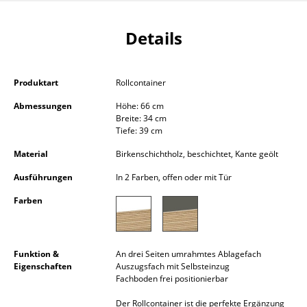
Kleinaufbewahrung
Details
Einzelteile
... alle Aufbewahrungsmöbel
Produktart
Rollcontainer
Licht
Abmessungen
Höhe: 66 cm
Breite: 34 cm
Hängeleuchten & Deckenleuchten
Tiefe: 39 cm
Tischleuchten
Material
Birkenschichtholz, beschichtet, Kante geölt
Ausführungen
In 2 Farben, offen oder mit Tür
Schreibtischleuchten
Farben
Stehleuchten & Leseleuchten
Bodenleuchten
Funktion &
An drei Seiten umrahmtes Ablagefach
Wandleuchten
Eigenschaften
Auszugsfach mit Selbsteinzug
Fachboden frei positionierbar
Outdoor-Leuchten
Der Rollcontainer ist die perfekte Ergänzung