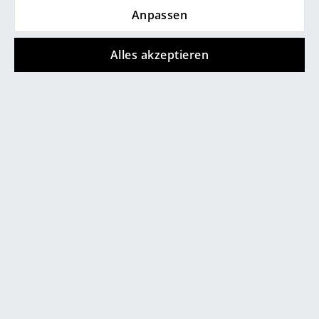
Anpassen
Räume
Produktdatenblatt
Bitte klicken Sie auf das Bild, um detaillierte
Informationen zu erhalten (ca. 1,0 MB).
Zuhause
Alles akzeptieren
Wohnzimmer
Esszimmer
Schlafzimmer
Kinderzimmer
Arbeitszimmer
Beliebte Varianten
Diele
Badezimmer
Stauraum
Balkon & Garten