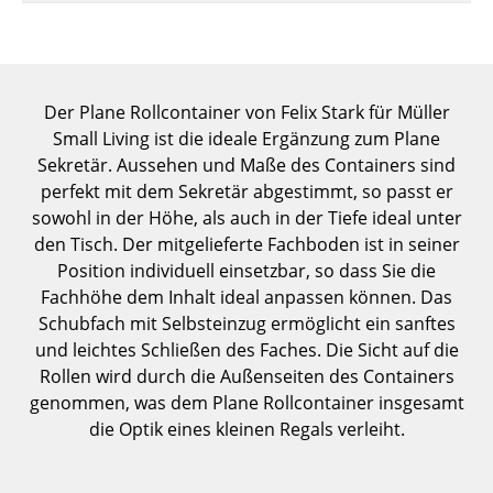
Einzelteile
... alle Tische
Der Plane Rollcontainer von Felix Stark für Müller
Aufbewahren
Small Living ist die ideale Ergänzung zum Plane
Regale & Schränke
Sekretär. Aussehen und Maße des Containers sind
perfekt mit dem Sekretär abgestimmt, so passt er
Bücherregale
sowohl in der Höhe, als auch in der Tiefe ideal unter
den Tisch. Der mitgelieferte Fachboden ist in seiner
Wandregale
Position individuell einsetzbar, so dass Sie die
Sideboards & Kommoden
Fachhöhe dem Inhalt ideal anpassen können. Das
Schubfach mit Selbsteinzug ermöglicht ein sanftes
TV Möbel
und leichtes Schließen des Faches. Die Sicht auf die
Rollen wird durch die Außenseiten des Containers
Beistell- & Rollcontainer
genommen, was dem Plane Rollcontainer insgesamt
Barmöbel
die Optik eines kleinen Regals verleiht.
Garderoben