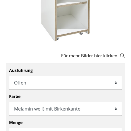
Hocker
Bänke & Liegen
Sitzsäcke
Gartenstühle
Kinderstühle
Für mehr Bilder hier klicken
Schaukelstühle
Ausführung
Bürodrehstühle
Konferenzstühle
Farbe
Bürosessel
Einzelteile
Menge
... alle Sitzmöbel