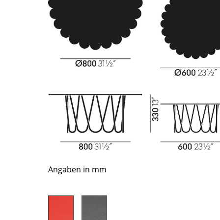
Richard Lampert
Ludwig Mies van der Rohe
Thonet
Marcel Breuer
USM Haller
Philippe Starck
Vitra
Verner Panton
... alle Hersteller A-Z
... alle Designer A-Z
Neu bei smow
Inspiration
Special Editions
Designklassiker
Frauen im Design
Bauhaus Design
Midcentury Design
Angaben in mm
Skandinavisches De
Italienisches Design
Nachhaltiges Desig
Natürliche Material