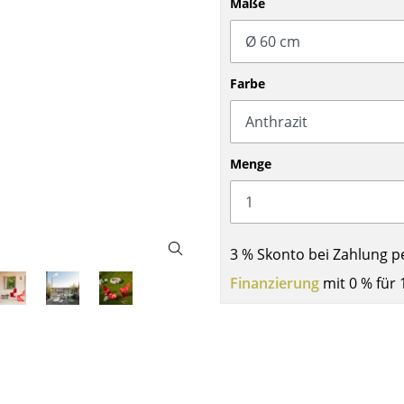
Maße
Barmöbel
Outdoor-Leuchten
Garderoben
Akkuleuchten
Kleinaufbewahrung
... alle Leuchten
Farbe
Einzelteile
... alle Aufbewahrungsmöbel
USM Haller Konfigurator
Menge
3 % Skonto bei Zahlung p
Finanzierung
mit 0 % für 
Zuhause
Wohnzimmer
Esszimmer
Schlafzimmer