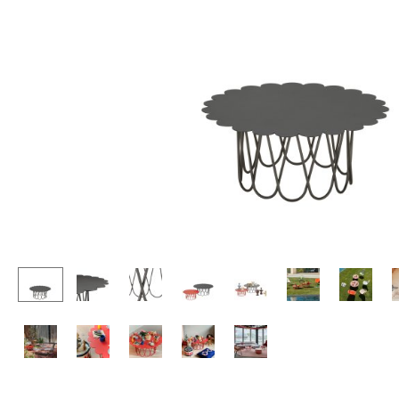
Stehpulte
Hocker
Kindertische
Bänke & Liegen
Gartentische
Sitzsäcke
Servierwagen
Gartenstühle
Einzelteile
Kinderstühle
... alle Tische
Schaukelstühle
Bürodrehstühle
Konferenzstühle
Bürosessel
Einzelteile
... alle Sitzmöbel