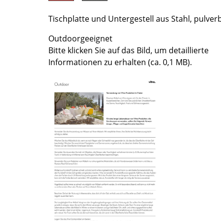
Farbwelten
Tischplatte und Untergestell aus Stahl, pulver
Das Original
Outdoorgeeignet
Geschenkideen
Bitte klicken Sie auf das Bild, um detaillierte
ervice
Informationen zu erhalten (ca. 0,1 MB).
ontakt
ezahlung
ersand
AQ
ückgabe & Umtausch
sere Vorteile auf einen Blick
GB
atenschutz
Projektplanung