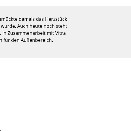
Empfang
Cafeteria
chmückte damals das Herzstück
Branchenlösungen
t wurde. Auch heute noch steht
Sicheres Arbeiten
. In Zusammenarbeit mit Vitra
ch für den Außenbereich.
Das Original