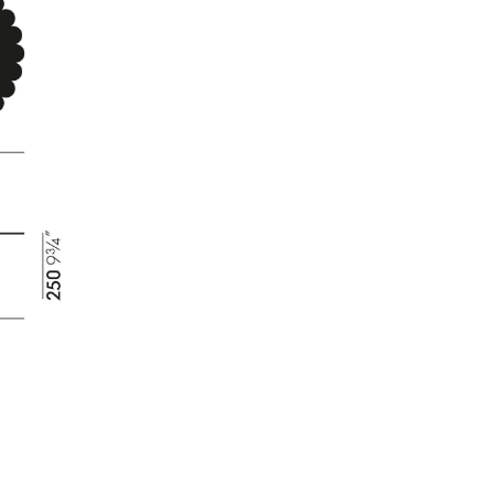
sign
n
ien