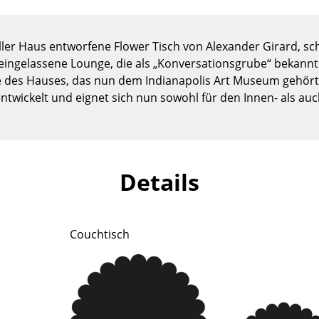
Kinderzimmer
Arbeitszimmer
ller Haus entworfene Flower Tisch von Alexander Girard, s
Diele
eingelassene Lounge, die als „Konversationsgrube“ bekann
Badezimmer
e des Hauses, das nun dem Indianapolis Art Museum gehört
Stauraum
ntwickelt und eignet sich nun sowohl für den Innen- als au
Balkon & Garten
Hersteller
Designer
Artemide
Alvar Aalto
Details
Cassina
Arne Jacobsen
Fritz Hansen
Charles & Ray Eames
HAY
Eero Saarinen
Couchtisch
Knoll International
Egon Eiermann
Louis Poulsen
Eileen Gray
Muuto
Jean Prouvé
Nils Holger Moormann
Le Corbusier