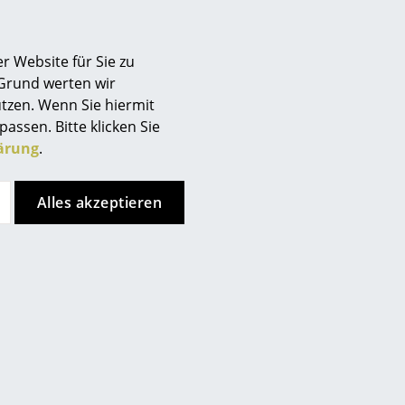
Berlin
Chemnitz
r Website für Sie zu
Düsseldorf
 Grund werten wir
Essen
tzen. Wenn Sie hiermit
Frankfurt
passen. Bitte klicken Sie
Freiburg
ärung
.
Hamburg
Hannover
Alles akzeptieren
Kempten
Köln
Konstanz
Leipzig
Mainz
München
Nürnberg
Schwarzwald