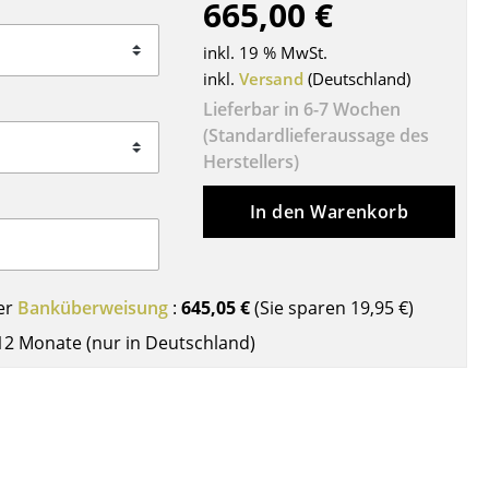
665,00 €
Decken
Kissen
inkl. 19 % MwSt.
Teppiche
inkl.
Versand
(Deutschland)
Vorhänge
Lieferbar in 6-7 Wochen
(Standardlieferaussage des
... alle Accessoires
Herstellers)
In den Warenkorb
er
Banküberweisung
:
645,05 €
(Sie sparen
19,95 €
)
12 Monate (nur in Deutschland)
Büro
Arbeitsplatz
Management Büro
Konferenzraum