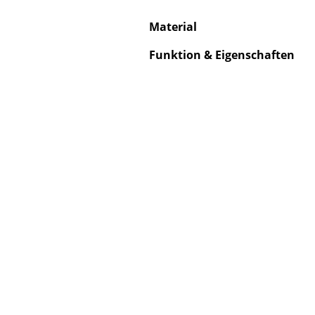
Material
Funktion & Eigenschaften
S
K
B
V
F
R
Un
A
D