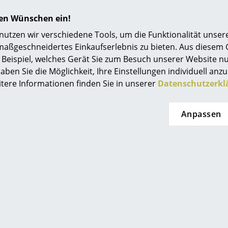
Einrichtungsberatung
hren Wünschen ein!
Bitte klicken Sie auf das Bild, um detaillierte
Referenzen
Informationen zu erhalten (ca. 0,3 MB).
tzen wir verschiedene Tools, um die Funktionalität unsere
maßgeschneidertes Einkaufserlebnis zu bieten. Aus diesem
smow Kompass
Beispiel, welches Gerät Sie zum Besuch unserer Website nu
aben Sie die Möglichkeit, Ihre Einstellungen individuell anzu
itere Informationen finden Sie in unserer
Datenschutzerkl
Anpassen