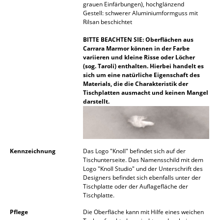
grauen Einfärbungen), hochglänzend
Akkuleuchten
Gestell: schwerer Aluminiumformguss mit
Rilsan beschichtet
... alle Leuchten
BITTE BEACHTEN SIE: Oberflächen aus
Carrara Marmor können in der Farbe
Betten
variieren und kleine Risse oder Löcher
(sog. Taroli) enthalten. Hierbei handelt es
Doppelbetten
sich um eine natürliche Eigenschaft des
Materials, die die Charakteristik der
Einzelbetten
Tischplatten ausmacht und keinen Mangel
darstellt.
Stapelbetten
Kinderbetten
Nachttische & Bettzubehör
Kennzeichnung
Das Logo "Knoll" befindet sich auf der
Tischunterseite. Das Namensschild mit dem
Logo "Knoll Studio" und der Unterschrift des
... alle Betten
Designers befindet sich ebenfalls unter der
Tischplatte oder der Auflagefläche der
Accessoires
Tischplatte.
Pflege
Die Oberfläche kann mit Hilfe eines weichen
Uhren