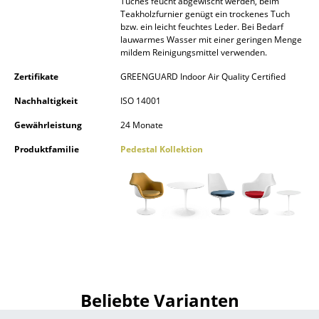
Tuches feucht abgewischt werden, beim
Teakholzfurnier genügt ein trockenes Tuch
Spiegel
bzw. ein leicht feuchtes Leder. Bei Bedarf
lauwarmes Wasser mit einer geringen Menge
Figuren & Miniaturen
mildem Reinigungsmittel verwenden.
Vasen
Zertifikate
GREENGUARD Indoor Air Quality Certified
Nachhaltigkeit
ISO 14001
Tabletts
Gewährleistung
24 Monate
Büroutensilien
Produktfamilie
Pedestal Kollektion
Aufbewahrungsboxen
Decken
Kissen
Teppiche
Vorhänge
Beliebte Varianten
... alle Accessoires