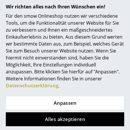
Wir richten alles nach Ihren Wünschen ein!
Räume
Für den smow Onlineshop nutzen wir verschiedene
Zuhause
Tools, um die Funktionalität unserer Website für Sie
zu verbessern und Ihnen ein maßgeschneidertes
Wohnzimmer
Einkaufserlebnis zu bieten. Aus diesem Grund werten
wir bestimmte Daten aus, zum Beispiel, welches Gerät
Esszimmer
Sie zum Besuch unserer Website nutzen. Wenn Sie
Schlafzimmer
hiermit nicht einverstanden sind, haben Sie die
Knoll International
Knoll International
Möglichkeit, Ihre Einstellungen individuell
Kinderzimmer
Saarinen Beistelltisch
Saarinen Beistelltisch
anzupassen. Bitte klicken Sie hierfür auf "Anpassen".
rund, 41 cm, weiß,
rund, 41 cm, schwarz,
Weitere Informationen finden Sie in unserer
Arbeitszimmer
Laminat weiß
Fenix schwarz
Datenschutzerklärung
.
Diele
1.051,00 €
1.137,00 €
1 x sofort lieferbar,
1 x sofort lieferbar,
Badezimmer
Anpassen
Lieferzeit 2-3 Werktage
Lieferzeit 2-3 Werktage
(Lieferland Deutschland)
(Lieferland Deutschland)
Stauraum
Alles akzeptieren
Balkon & Garten