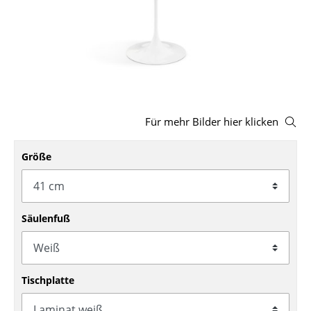
Hocker
Bänke & Liegen
Sitzsäcke
Gartenstühle
Für mehr Bilder hier klicken
Kinderstühle
Größe
Schaukelstühle
Bürodrehstühle
Konferenzstühle
Säulenfuß
Bürosessel
Einzelteile
Tischplatte
... alle Sitzmöbel