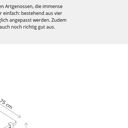
Empfang
nen Artgenossen, die immense
Cafeteria
 einfach: bestehend aus vier
Branchenlösungen
äglich angepasst werden. Zudem
uch noch richtig gut aus.
Sicheres Arbeiten
Das Original