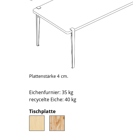
Richard Lampert
Ludwig Mies van der Rohe
Thonet
Marcel Breuer
USM Haller
Philippe Starck
Vitra
Verner Panton
... alle Hersteller A-Z
... alle Designer A-Z
Neu bei smow
Inspiration
Special Editions
Designklassiker
Plattenstärke 4 cm.
Frauen im Design
Bauhaus Design
Eichenfurnier: 35 kg
Midcentury Design
recycelte Eiche: 40 kg
Skandinavisches De
Tischplatte
Italienisches Design
Nachhaltiges Desig
Natürliche Material