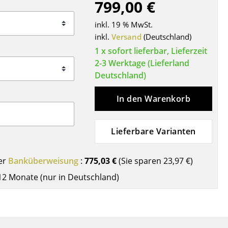
799,00 €
Decken
Kissen
inkl. 19 % MwSt.
Teppiche
inkl.
Versand
(Deutschland)
Vorhänge
1 x sofort lieferbar, Lieferzeit
2-3 Werktage (Lieferland
... alle Accessoires
Deutschland)
In den Warenkorb
Lieferbare Varianten
er
Banküberweisung
:
775,03 €
(Sie sparen
23,97 €
)
Büro
12 Monate (nur in Deutschland)
Arbeitsplatz
Management Büro
Konferenzraum