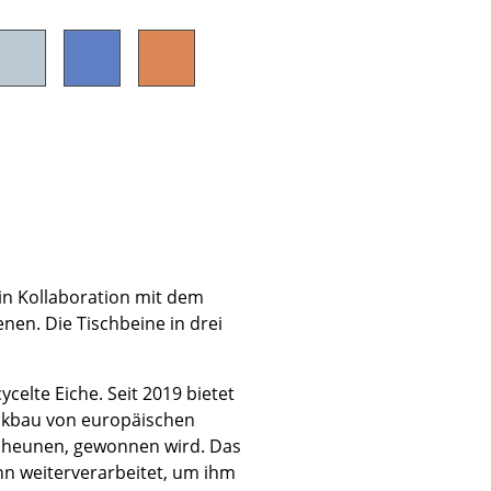
Unternehmen
Über uns
smow vor Ort
Katalog
Jobs bei smow
 in Kollaboration mit dem
Arbeiten bei smow
nen. Die Tischbeine in drei
Newsletter
Journal
Presse
celte Eiche. Seit 2019 bietet
ckbau von europäischen
Impressum
Scheunen, gewonnen wird. Das
Stores
nn weiterverarbeitet, um ihm