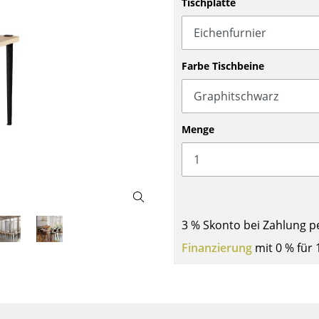
Tischplatte
Barmöbel
Outdoor-Leuchten
Garderoben
Akkuleuchten
Kleinaufbewahrung
... alle Leuchten
Farbe Tischbeine
Einzelteile
... alle Aufbewahrungsmöbel
USM Haller Konfigurator
Menge
3 % Skonto bei Zahlung p
Zuhause
Finanzierung
mit 0 % für 
Wohnzimmer
Esszimmer
Schlafzimmer