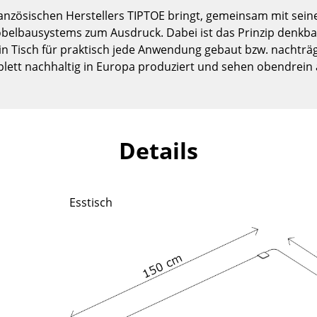
Kinderzimmer
französischen Herstellers TIPTOE bringt, gemeinsam mit sei
Arbeitszimmer
öbelbausystems zum Ausdruck. Dabei ist das Prinzip denkbar
Diele
ein Tisch für praktisch jede Anwendung gebaut bzw. nachtr
lett nachhaltig in Europa produziert und sehen obendrein a
Badezimmer
Stauraum
Balkon & Garten
Hersteller
Designer
Details
Artemide
Alvar Aalto
Cassina
Arne Jacobsen
Esstisch
Fritz Hansen
Charles & Ray Eames
HAY
Eero Saarinen
Knoll International
Egon Eiermann
Louis Poulsen
Eileen Gray
Muuto
Jean Prouvé
Nils Holger Moormann
Le Corbusier