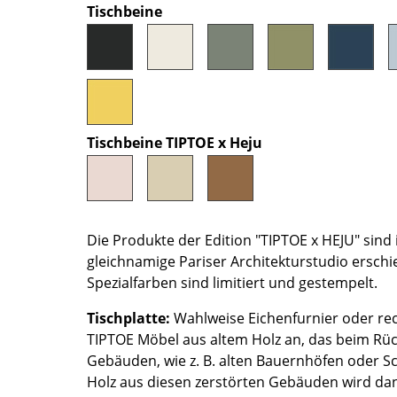
Tischbeine
Farbwelten
Das Original
Geschenkideen
ervice
Tischbeine TIPTOE x Heju
ontakt
ezahlung
ersand
AQ
Die Produkte der Edition "TIPTOE x HEJU" sind
ückgabe & Umtausch
gleichnamige Pariser Architekturstudio erschie
sere Vorteile auf einen Blick
Spezialfarben sind limitiert und gestempelt.
GB
atenschutz
Tischplatte:
Wahlweise Eichenfurnier oder recy
TIPTOE Möbel aus altem Holz an, das beim Rü
Gebäuden, wie z. B. alten Bauernhöfen oder 
Projektplanung
Holz aus diesen zerstörten Gebäuden wird da