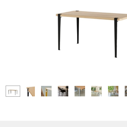
Stehpulte
Hocker
Kindertische
Bänke & Liegen
Gartentische
Sitzsäcke
Servierwagen
Gartenstühle
Einzelteile
Kinderstühle
... alle Tische
Schaukelstühle
Bürodrehstühle
Konferenzstühle
Bürosessel
Einzelteile
... alle Sitzmöbel