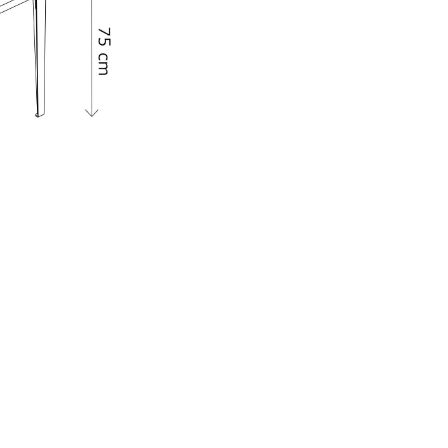
sign
n
ien