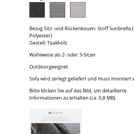
Richard Lampert
Ludwig Mies van der Rohe
Thonet
Marcel Breuer
USM Haller
Philippe Starck
Vitra
Verner Panton
Bezug Sitz- und Rückenkissen: Stoff Sunbrella
Polyester)
... alle Hersteller A-Z
... alle Designer A-Z
Gestell: Teakholz
Neu bei smow
Wahlweise als 2- oder 3-Sitzer
Inspiration
Special Editions
Outdoorgeeignet
Designklassiker
Sofa wird zerlegt geliefert und muss montiert
Frauen im Design
Bitte klicken Sie auf das Bild, um detaillierte
Bauhaus Design
Informationen zu erhalten (ca. 0,8 MB).
Midcentury Design
Skandinavisches De
Italienisches Design
Nachhaltiges Desig
Natürliche Material