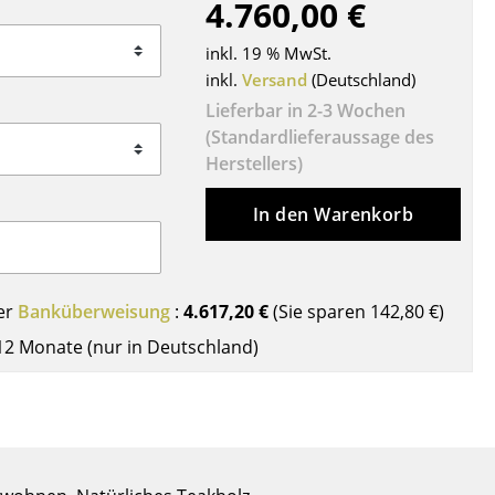
4.760,00 €
Decken
Kissen
inkl. 19 % MwSt.
Teppiche
inkl.
Versand
(Deutschland)
Vorhänge
Lieferbar in 2-3 Wochen
(Standardlieferaussage des
... alle Accessoires
Herstellers)
In den Warenkorb
er
Banküberweisung
:
4.617,20 €
(Sie sparen
142,80 €
)
12 Monate (nur in Deutschland)
Büro
Arbeitsplatz
Management Büro
Konferenzraum