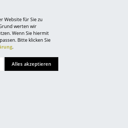
Berlin
Chemnitz
r Website für Sie zu
Düsseldorf
 Grund werten wir
Essen
tzen. Wenn Sie hiermit
Frankfurt
passen. Bitte klicken Sie
Freiburg
ärung
.
Hamburg
Hannover
Alles akzeptieren
Kempten
Köln
Konstanz
nkt, allerdings haben Sie sich
Leipzig
ren Seiten entschieden.
Mainz
ken Sie bitte
hier
um Ihre
München
Nürnberg
Schwarzwald