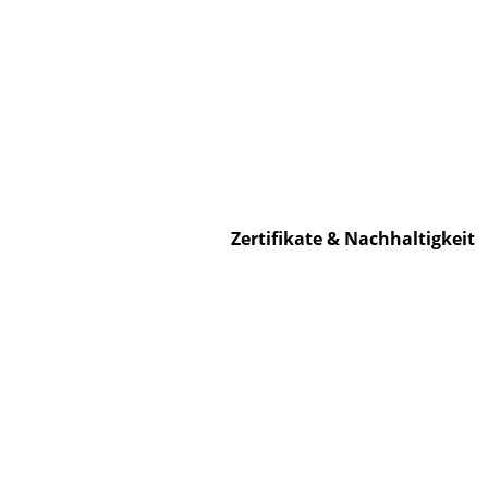
S
K
B
V
Zertifikate & Nachhaltigkeit
F
R
Un
A
D