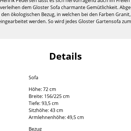
 Henrik Pedersen lässt es sich hervorragend auch im Freien
Kinderzimmer
verleihen dem Gloster Sofa charmante Gemütlichkeit. Abger
Arbeitszimmer
den ökologischen Bezug, in welchen bei den Farben Granit, 
Diele
ingearbeitet werden. So wird jedes Gloster Gartensofa zum
Badezimmer
Stauraum
Balkon & Garten
Details
Hersteller
Designer
Artemide
Alvar Aalto
Cassina
Arne Jacobsen
Sofa
Fritz Hansen
Charles & Ray Eames
Höhe: 72 cm
HAY
Eero Saarinen
Breite: 156/225 cm
Knoll International
Egon Eiermann
Tiefe: 93,5 cm
Louis Poulsen
Eileen Gray
Sitzhöhe: 43 cm
Armlehnenhöhe: 49,5 cm
Muuto
Jean Prouvé
Nils Holger Moormann
Le Corbusier
Bezug