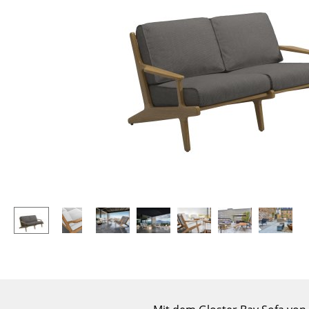
Stehpulte
Hocker
Kindertische
Bänke & Liegen
Gartentische
Sitzsäcke
Servierwagen
Gartenstühle
Einzelteile
Kinderstühle
... alle Tische
Schaukelstühle
Bürodrehstühle
Konferenzstühle
Bürosessel
Einzelteile
... alle Sitzmöbel