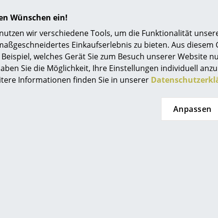
Einrichtungsberatung
hren Wünschen ein!
Referenzen
tzen wir verschiedene Tools, um die Funktionalität unsere
maßgeschneidertes Einkaufserlebnis zu bieten. Aus diesem
smow Kompass
Beispiel, welches Gerät Sie zum Besuch unserer Website nu
aben Sie die Möglichkeit, Ihre Einstellungen individuell anzu
itere Informationen finden Sie in unserer
Datenschutzerkl
Anpassen
Noch mehr Inspiration?
Hier ist ein interessantes YouTube-Video verli
gegen die Verwendung von YouTube auf unse
Wenn Sie das Video jetzt sehen möchten, klic
Einstellungen zu ändern.