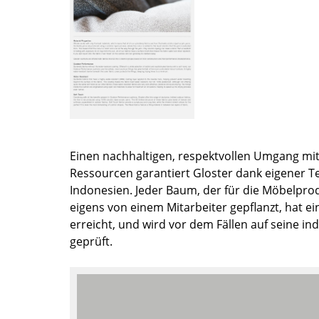
Farbwelten
Das Original
Geschenkideen
ervice
ontakt
ezahlung
ersand
Einen nachhaltigen, respektvollen Umgang mit
Ressourcen garantiert Gloster dank eigener T
AQ
Indonesien. Jeder Baum, der für die Möbelprod
ückgabe & Umtausch
eigens von einem Mitarbeiter gepflanzt, hat ei
sere Vorteile auf einen Blick
erreicht, und wird vor dem Fällen auf seine ind
GB
geprüft.
atenschutz
Projektplanung