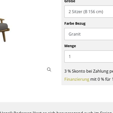
Größe
Barmöbel
Outdoor-Leuchten
Garderoben
Akkuleuchten
Kleinaufbewahrung
... alle Leuchten
Farbe Bezug
Einzelteile
... alle Aufbewahrungsmöbel
USM Haller Konfigurator
Menge
3 % Skonto bei Zahlung p
Finanzierung
mit 0 % für 
Zuhause
Wohnzimmer
Esszimmer
Schlafzimmer