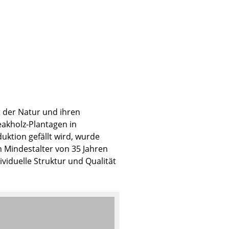
Unternehmen
Über uns
smow vor Ort
Katalog
 der Natur und ihren
eakholz-Plantagen in
Jobs bei smow
uktion gefällt wird, wurde
Arbeiten bei smow
n Mindestalter von 35 Jahren
Newsletter
ividuelle Struktur und Qualität
Journal
Presse
Impressum
Stores