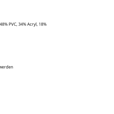
 (48% PVC, 34% Acryl, 18%
 werden
sign
n
ien