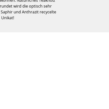
 wohnen. Natürliches Teakholz
Empfang
undet wird die optisch sehr
Cafeteria
Saphir und Anthrazit recycelte
Branchenlösungen
 Unikat!
Sicheres Arbeiten
Das Original