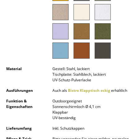
Akkuleuchten
... alle Leuchten
Betten
Doppelbetten
Einzelbetten
Material
Gestell: Stahl, lackiert
Stapelbetten
Tischplatte: Stahlblech, lackiert
UV-Schutz-Pulverlacke
Kinderbetten
Ausführungen
Auch als
Bistro Klapptisch eckig
erhältlich
Nachttische & Bettzubehör
Funktion &
Outdoorgeeignet
Eigenschaften
Sonnenschirmloch Ø 4,1 cm
... alle Betten
Klappbar
UV-beständig
Accessoires
Lieferumfang
Inkl. Schutzkappen
Uhren
Pflege & Trick
Bitte verwenden Sie einen milden, neutralen