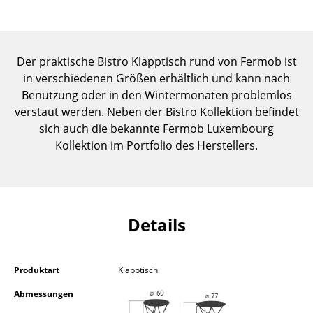
Einzelteile
... alle Tische
Der praktische Bistro Klapptisch rund von Fermob ist
Aufbewahren
in verschiedenen Größen erhältlich und kann nach
Benutzung oder in den Wintermonaten problemlos
Regale & Schränke
verstaut werden. Neben der Bistro Kollektion befindet
sich auch die bekannte Fermob Luxembourg
Bücherregale
Kollektion im Portfolio des Herstellers.
Wandregale
Sideboards & Kommoden
TV Möbel
Details
Beistell- & Rollcontainer
Barmöbel
Produktart
Klapptisch
Abmessungen
Garderoben