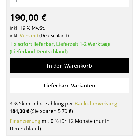
Tische
190,00 €
Esstische
inkl. 19 % MwSt.
Beistelltische
inkl.
Versand
(Deutschland)
1 x sofort lieferbar, Lieferzeit 1-2 Werktage
Couchtische
(Lieferland Deutschland)
Schreibtische
In den Warenkorb
Sekretäre & PC-Tische
Konferenztische
Lieferbare Varianten
Stehtische & Stehpulte
3 % Skonto bei Zahlung per
Banküberweisung
:
Kindertische
184,30 €
(Sie sparen
5,70 €
)
Gartentische
Finanzierung
mit 0 % für 12 Monate (nur in
Deutschland)
Servierwagen