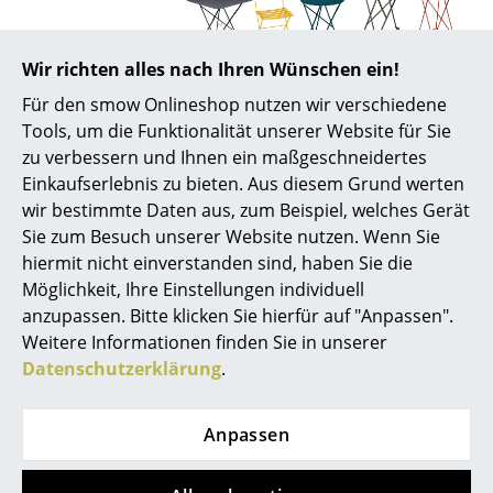
Räume
Wir richten alles nach Ihren Wünschen ein!
Zuhause
Produktdatenblatt
Bitte klicken Sie auf das Bild, um detaillierte
Für den smow Onlineshop nutzen wir verschiedene
Informationen zu erhalten (ca. 0,7 MB).
Wohnzimmer
Tools, um die Funktionalität unserer Website für Sie
zu verbessern und Ihnen ein maßgeschneidertes
Esszimmer
Einkaufserlebnis zu bieten. Aus diesem Grund werten
wir bestimmte Daten aus, zum Beispiel, welches Gerät
Schlafzimmer
Sie zum Besuch unserer Website nutzen. Wenn Sie
Kinderzimmer
hiermit nicht einverstanden sind, haben Sie die
Möglichkeit, Ihre Einstellungen individuell
Arbeitszimmer
anzupassen. Bitte klicken Sie hierfür auf "Anpassen".
Weitere Informationen finden Sie in unserer
Diele
Beliebte Varianten
Datenschutzerklärung
.
Badezimmer
Stauraum
Anpassen
Balkon & Garten