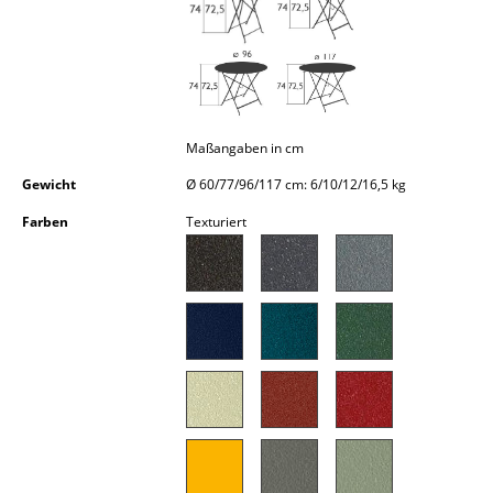
Kleinaufbewahrung
Einzelteile
... alle Aufbewahrungsmöbel
Maßangaben in cm
Licht
Gewicht
Ø 60/77/96/117 cm: 6/10/12/16,5 kg
Hängeleuchten & Deckenleuchten
Farben
Texturiert
Tischleuchten
Schreibtischleuchten
Stehleuchten & Leseleuchten
Bodenleuchten
Wandleuchten
Outdoor-Leuchten