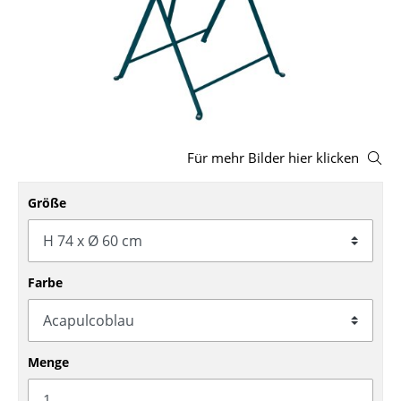
Hocker
Bänke & Liegen
Sitzsäcke
Gartenstühle
Für mehr Bilder hier klicken
Kinderstühle
Schaukelstühle
Größe
Bürodrehstühle
Konferenzstühle
Farbe
Bürosessel
Einzelteile
Menge
... alle Sitzmöbel