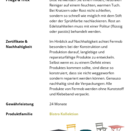
Reiniger auf einem feuchten, warmen Tuch.
Spiegel
Bei Kratzern oder Rost nicht schleifen,
sondern so schnell wie möglich mit dem Stift
Figuren & Miniaturen
oder der Sprühfarbe nachlackieren. Rost an
Edelstahlteilen muss mit einer Politur (flüssig
Vasen
oder pastös) behandelt werden.
Zertifikate &
Im Hinblick auf Nachhaltigkeit achtet Fermob
Tabletts
Nachhaltigkeit
besonders bei der Konstruktion und
Produktion darauf, langlebige und
Büroutensilien
reparaturfähige Produkte zu entwickeln.
Selbst wenn es zu einem Defekt eines
Aufbewahrungsboxen
Produktes kommen sollte, sind diese so
konstruiert, dass sie nicht weggeworfen
Decken
sondern repariert werden können. Genauso
nachhaltig sind die Verpackungen: Alle
Produkte von Fermob werden ohne Kunststoff
Kissen
und Klebeband verpackt.
Teppiche
Gewährleistung
24 Monate
Vorhänge
Produktfamilie
Bistro Kollektion
... alle Accessoires