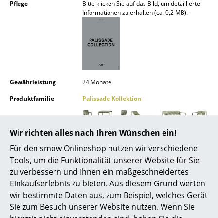
Pflege
Bitte klicken Sie auf das Bild, um detaillierte
Spiegel
Informationen zu erhalten (ca. 0,2 MB).
Figuren & Miniaturen
Vasen
Tabletts
Gewährleistung
24 Monate
Büroutensilien
Produktfamilie
Palissade Kollektion
Aufbewahrungsboxen
Decken
Wir richten alles nach Ihren Wünschen ein!
Produktdatenblatt
Bitte klicken Sie auf das Bild, um detaillierte
Für den smow Onlineshop nutzen wir verschiedene
Informationen zu erhalten (ca. 0,8 MB).
Kissen
Tools, um die Funktionalität unserer Website für Sie
Teppiche
zu verbessern und Ihnen ein maßgeschneidertes
Einkaufserlebnis zu bieten. Aus diesem Grund werten
Vorhänge
wir bestimmte Daten aus, zum Beispiel, welches Gerät
Sie zum Besuch unserer Website nutzen. Wenn Sie
... alle Accessoires