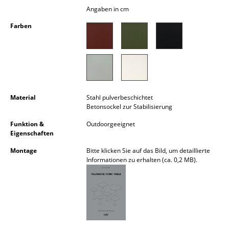
Akkuleuchten
Angaben in cm
Farben
... alle Leuchten
Betten
Doppelbetten
Einzelbetten
Material
Stahl pulverbeschichtet
Betonsockel zur Stabilisierung
Stapelbetten
Funktion &
Outdoorgeeignet
Eigenschaften
Kinderbetten
Montage
Bitte klicken Sie auf das Bild, um detaillierte
Nachttische & Bettzubehör
Informationen zu erhalten (ca. 0,2 MB).
... alle Betten
Accessoires
Uhren