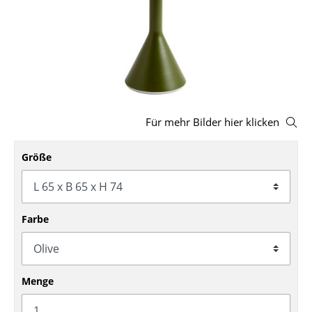
Hocker
Bänke & Liegen
Sitzsäcke
Gartenstühle
Für mehr Bilder hier klicken
Kinderstühle
Größe
Schaukelstühle
Bürodrehstühle
Konferenzstühle
Farbe
Bürosessel
Einzelteile
Menge
... alle Sitzmöbel