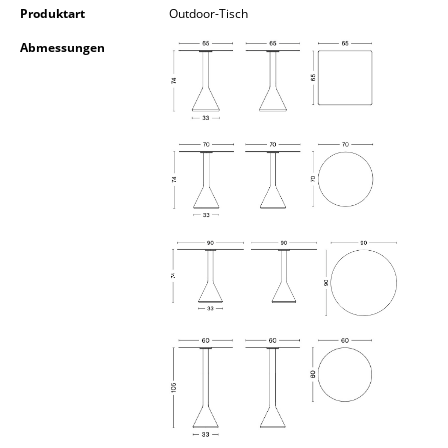
Produktart
Outdoor-Tisch
Kleinaufbewahrung
Abmessungen
Einzelteile
... alle Aufbewahrungsmöbel
Licht
Hängeleuchten & Deckenleuchten
Tischleuchten
Schreibtischleuchten
Stehleuchten & Leseleuchten
Bodenleuchten
Wandleuchten
Outdoor-Leuchten