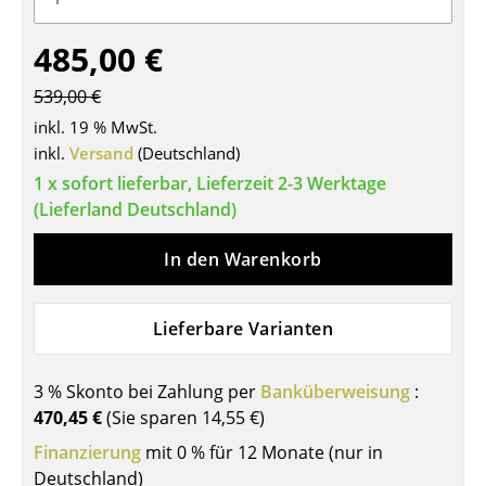
Tische
485,00 €
Esstische
539,00 €
Beistelltische
inkl. 19 % MwSt.
inkl.
Versand
(Deutschland)
Couchtische
1 x sofort lieferbar, Lieferzeit 2-3 Werktage
Schreibtische
(Lieferland Deutschland)
Sekretäre & PC-Tische
In den Warenkorb
Konferenztische
Lieferbare Varianten
Stehtische & Stehpulte
Kindertische
3 % Skonto bei Zahlung per
Banküberweisung
:
470,45 €
(Sie sparen
14,55 €
)
Gartentische
Finanzierung
mit 0 % für 12 Monate (nur in
Servierwagen
Deutschland)