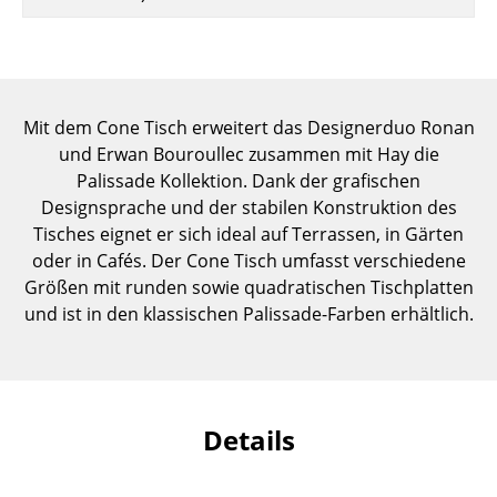
Einzelteile
... alle Tische
Aufbewahren
Mit dem Cone Tisch erweitert das Designerduo Ronan
und Erwan Bouroullec zusammen mit Hay die
Regale & Schränke
Palissade Kollektion. Dank der grafischen
Designsprache und der stabilen Konstruktion des
Bücherregale
Tisches eignet er sich ideal auf Terrassen, in Gärten
Wandregale
oder in Cafés. Der Cone Tisch umfasst verschiedene
Größen mit runden sowie quadratischen Tischplatten
Sideboards & Kommoden
und ist in den klassischen Palissade-Farben erhältlich.
TV Möbel
Beistell- & Rollcontainer
Barmöbel
Details
Garderoben