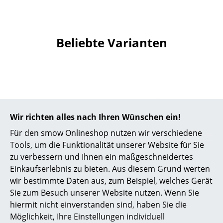
Akkuleuchten
... alle Leuchten
Beliebte Varianten
Betten
Doppelbetten
Einzelbetten
Stapelbetten
Wir richten alles nach Ihren Wünschen ein!
Kinderbetten
Für den smow Onlineshop nutzen wir verschiedene
Tools, um die Funktionalität unserer Website für Sie
Nachttische & Bettzubehör
zu verbessern und Ihnen ein maßgeschneidertes
Gloster
Gloster
Einkaufserlebnis zu bieten. Aus diesem Grund werten
... alle Betten
Gloster Pflegeserie
Gloster Pflegeserie
wir bestimmte Daten aus, zum Beispiel, welches Gerät
für Teakholz, Teak
für Teakholz, Teak
Sie zum Besuch unserer Website nutzen. Wenn Sie
Accessoires
Protector
Cleaner
hiermit nicht einverstanden sind, haben Sie die
90,00 €
90,00 €
Uhren
Möglichkeit, Ihre Einstellungen individuell