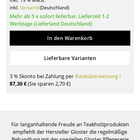
inkl. 19 % MwSt.
inkl.
Versand
(Deutschland)
Tische
Mehr als 5 x sofort lieferbar, Lieferzeit 1-2
Esstische
Werktage (Lieferland Deutschland)
Beistelltische
In den Warenkorb
Couchtische
Lieferbare Varianten
Schreibtische
Sekretäre & PC-Tische
3 % Skonto bei Zahlung per
Banküberweisung
:
Konferenztische
87,30 €
(Sie sparen
2,70 €
)
Stehtische & Stehpulte
Kindertische
Gartentische
Für langanhaltende Freude an Teakholzprodukten
empfiehlt der Hersteller Gloster die regelmäßige
Servierwagen
Behandlung mit der speziellen Gloster Pflegeserie