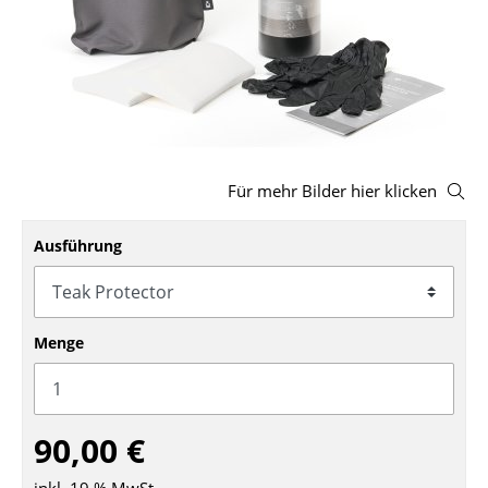
Hocker
Bänke & Liegen
Sitzsäcke
Gartenstühle
Für mehr Bilder hier klicken
Kinderstühle
Ausführung
Schaukelstühle
Bürodrehstühle
Konferenzstühle
Menge
Bürosessel
Einzelteile
90,00 €
... alle Sitzmöbel