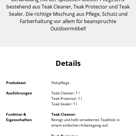
Einzelteile
bestehend aus Teak Cleaner, Teak Protector und Teak
Sealer. Die richtige Mischung aus Pflege, Schutz und
... alle Tische
Farberhaltung vor allem für beanspruchte
Outdoormöbel!
Aufbewahren
Regale & Schränke
Bücherregale
Details
Wandregale
Sideboards & Kommoden
Produktart
Holzpflege
TV Möbel
Ausführungen
Teak Cleaner: 1 l
Teak Protector: 1 l
Teak Sealer: 1 l
Beistell- & Rollcontainer
Funktion &
Teak Cleaner:
Barmöbel
Eigenschaften
Reinigt und hellt verwittertes Teakholz in
einem einfachen Arbeitsgang auf.
Garderoben