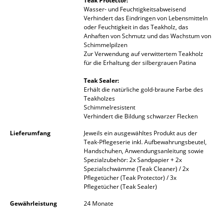
Teak Protector:
Kleinaufbewahrung
Wasser- und Feuchtigkeitsabweisend
Verhindert das Eindringen von Lebensmitteln
oder Feuchtigkeit in das Teakholz, das
Einzelteile
Anhaften von Schmutz und das Wachstum von
Schimmelpilzen
... alle Aufbewahrungsmöbel
Zur Verwendung auf verwittertem Teakholz
für die Erhaltung der silbergrauen Patina
Licht
Teak Sealer:
Erhält die natürliche gold-braune Farbe des
Hängeleuchten & Deckenleuchten
Teakholzes
Schimmelresistent
Tischleuchten
Verhindert die Bildung schwarzer Flecken
Schreibtischleuchten
Lieferumfang
Jeweils ein ausgewähltes Produkt aus der
Teak-Pflegeserie inkl. Aufbewahrungsbeutel,
Stehleuchten & Leseleuchten
Handschuhen, Anwendungsanleitung sowie
Spezialzubehör: 2x Sandpapier + 2x
Spezialschwämme (Teak Cleaner) / 2x
Bodenleuchten
Pflegetücher (Teak Protector) / 3x
Pflegetücher (Teak Sealer)
Wandleuchten
Gewährleistung
24 Monate
Outdoor-Leuchten