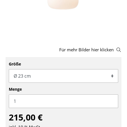
Hocker
Bänke & Liegen
Sitzsäcke
Gartenstühle
Für mehr Bilder hier klicken
Kinderstühle
Größe
Schaukelstühle
Bürodrehstühle
Konferenzstühle
Menge
Bürosessel
Einzelteile
215,00 €
... alle Sitzmöbel