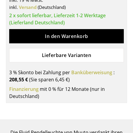
inkl. 19 % MwSt.
inkl.
Versand
(Deutschland)
Tische
2 x sofort lieferbar, Lieferzeit 1-2 Werktage
Esstische
(Lieferland Deutschland)
Beistelltische
In den Warenkorb
Couchtische
Lieferbare Varianten
Schreibtische
Sekretäre & PC-Tische
3 % Skonto bei Zahlung per
Banküberweisung
:
Konferenztische
208,55 €
(Sie sparen
6,45 €
)
Finanzierung
mit 0 % für 12 Monate (nur in
Stehtische & Stehpulte
Deutschland)
Kindertische
Gartentische
Servierwagen
Die Fluid Pendelleuchte von Muuto verdankt ihren