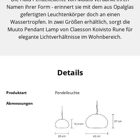
Einzelteile
Namen ihrer Form - erinnert sie mit dem aus Opalglas
gefertigten Leuchtenkörper doch an einen
... alle Tische
Wassertropfen. In zwei Größen erhältlich, sorgt die
Muuto Pendant Lamp von Claesson Koivisto Rune für
Aufbewahren
elegante Lichtverhältnisse im Wohnbereich.
Regale & Schränke
Bücherregale
Details
Wandregale
Sideboards & Kommoden
Produktart
Pendelleuchte
TV Möbel
Abmessungen
Beistell- & Rollcontainer
Barmöbel
Garderoben