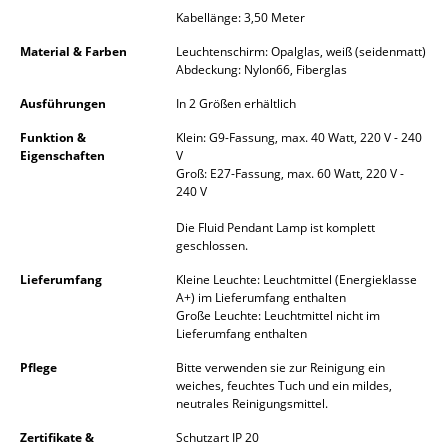
Kleinaufbewahrung
Kabellänge: 3,50 Meter
Material & Farben
Leuchtenschirm: Opalglas, weiß (seidenmatt)
Einzelteile
Abdeckung: Nylon66, Fiberglas
... alle Aufbewahrungsmöbel
Ausführungen
In 2 Größen erhältlich
Funktion &
Klein: G9-Fassung, max. 40 Watt, 220 V - 240
Licht
Eigenschaften
V
Groß: E27-Fassung, max. 60 Watt, 220 V -
Hängeleuchten & Deckenleuchten
240 V
Tischleuchten
Die Fluid Pendant Lamp ist komplett
geschlossen.
Schreibtischleuchten
Lieferumfang
Kleine Leuchte: Leuchtmittel (Energieklasse
A+) im Lieferumfang enthalten
Stehleuchten & Leseleuchten
Große Leuchte: Leuchtmittel nicht im
Lieferumfang enthalten
Bodenleuchten
Pflege
Bitte verwenden sie zur Reinigung ein
Wandleuchten
weiches, feuchtes Tuch und ein mildes,
neutrales Reinigungsmittel.
Outdoor-Leuchten
Zertifikate &
Schutzart IP 20