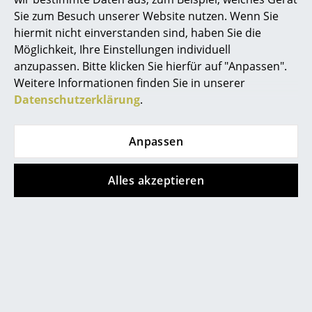
Sie zum Besuch unserer Website nutzen. Wenn Sie
Spiegel
hiermit nicht einverstanden sind, haben Sie die
Figuren & Miniaturen
Möglichkeit, Ihre Einstellungen individuell
anzupassen. Bitte klicken Sie hierfür auf "Anpassen".
Vasen
Weitere Informationen finden Sie in unserer
Datenschutzerklärung
.
Tabletts
Büroutensilien
Anpassen
Muuto
Muuto
Aufbewahrungsboxen
Fluid Pendelleuchte,
Fluid Pendelleuchte,
Alles akzeptieren
Decken
Ø 23 cm
Ø 42 cm
215,00 €
379,00 €
Kissen
2 x sofort lieferbar,
2 x sofort lieferbar,
Teppiche
Lieferzeit 1-2 Werktage
Lieferzeit 1-2 Werktage
(Lieferland Deutschland)
(Lieferland Deutschland)
Vorhänge
... alle Accessoires